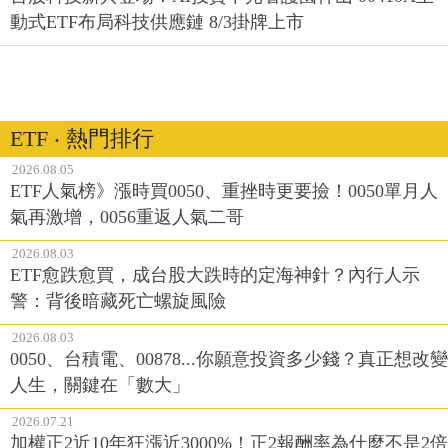
動式ETF布局科技供應鏈 8/3掛牌上市
ETF ‧ 熱門排行
2026.08.05
ETF人氣榜》漲時買0050、重挫時更要撿！0050單月人
氣再激增，0056重返人氣二哥
2026.08.03
ETF愈跌愈買，成台股大跌時的定海神針？內行人示
警：背後暗藏死亡螺旋風險
2026.08.03
0050、台積電、00878...你願意投資多少錢？真正想改變
人生，關鍵在「數大」
2026.07.21
加權正2近10年狂漲近3000%！正2報酬率為什麼不是2倍