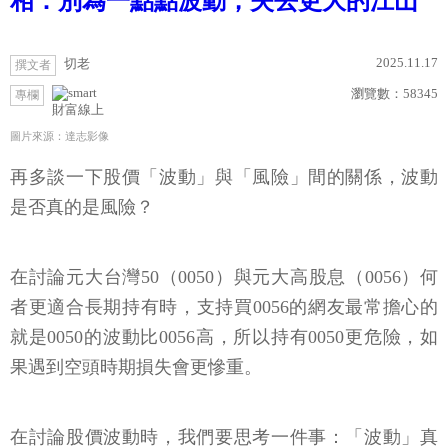
相：別為一點點波動，失去更大的江山
2025.11.17
切老
撰文者
瀏覽數：
58345
專欄
財富線上
圖片來源：達志影像
再多談一下股價「波動」與「風險」間的關係，波動
是否真的是風險？
在討論元大台灣50（0050）與元大高股息（0056）何
者更適合長期持有時，支持買0056的網友最常擔心的
就是0050的波動比0056高，所以持有0050更危險，如
果遇到空頭時期損失會更慘重。
在討論股價波動時，我們要思考一件事：「波動」真