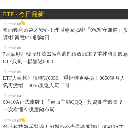
ETF ‧ 今日最新
2026.08.06
帳面獲利落袋才安心！理財專家揭密「9%攻守兼備」投
資術 留意8/10關鍵日
2026.08.06
7月回顧》韓股狂瀉22%竟還是績效冠軍？重挫時高股息
ETF只剩一檔贏過0050
2026.08.05
ETF人氣榜》漲時買0050、重挫時更要撿！0050單月人
氣再激增，0056重返人氣二哥
2026.08.04
00410A正式掛牌！「台版主動QQQ」投資哪些股票？
一次看懂AI供應鏈布局
2026.08.03
台股科技新兵登場！AI投資不光看護國神山 00410A主