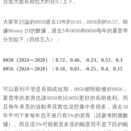
台股大盤長期也大約在0.7上下。
大家常討論的0050過去15年約0.65，0056則約0.57。根
據Money DJ的數據，過去5年0050和0056每年的夏普率
分別如下（四捨五入）：
0050（2024～2020）：0.72、0.46、-0.23、0.53、0.3
0056（2024～2020）：0.18、0.81、-0.25、0.4、0.15
可以看到不管是長期或短期，0050都明顯優於0056，
夏普率的差異也讓0050有比0056更好的長期複利。而
且每年承受的波動率其實也沒想像中差很多，過去10
年平均下來每年也不過只有5%的差異（請參考附圖數
據）。而且這5%可能都是多漲的幅度而不是下跌的幅