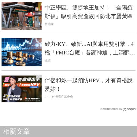
中正學區、雙捷地王加持！「全陽羅
斯福」吸引高資產族回防北市蛋黃區
房地產
矽力-KY、致新...AI與車用雙引擎，4
檔「PMIC台廠」各顯神通，上演翻身
戰
股票
PR
伴侶和妳一起預防HPV，才有資格說
愛妳！
PR・台灣癌症基金會
Recommended by
相關文章