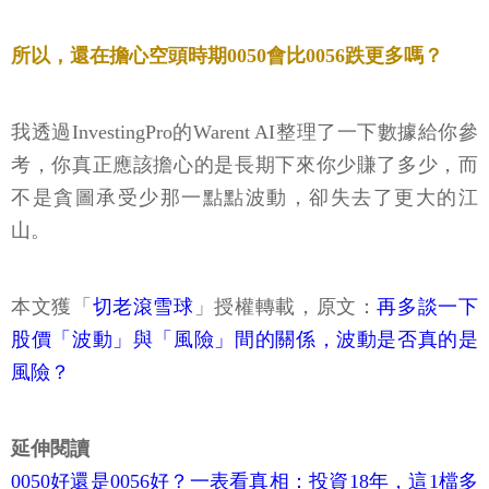
所以，還在擔心空頭時期0050會比0056跌更多嗎？
我透過InvestingPro的Warent AI整理了一下數據給你參
考，你真正應該擔心的是長期下來你少賺了多少，而
不是貪圖承受少那一點點波動，卻失去了更大的江
山。
本文獲「
切老滾雪球
」授權轉載，原文：
再多談一下
股價「波動」與「風險」間的關係，波動是否真的是
風險？
延伸閱讀
0050好還是0056好？一表看真相：投資18年，這1檔多