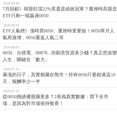
2026.08.06
7月回顧》韓股狂瀉22%竟還是績效冠軍？重挫時高股息
ETF只剩一檔贏過0050
2026.08.05
ETF人氣榜》漲時買0050、重挫時更要撿！0050單月人
氣再激增，0056重返人氣二哥
2026.08.03
0050、台積電、00878...你願意投資多少錢？真正想改變
人生，關鍵在「數大」
2026.07.31
暴漲的日子，其實都藏在熊市！持有0050只要錯過這10
天，報酬率少一半
2026.07.23
從0050挑績優股賺更多？2表揭真實數據：買下全市
場，是因為對市場保持敬畏！