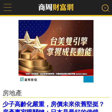
房地產
少子高齡化嚴重，房價未來依舊堅挺？