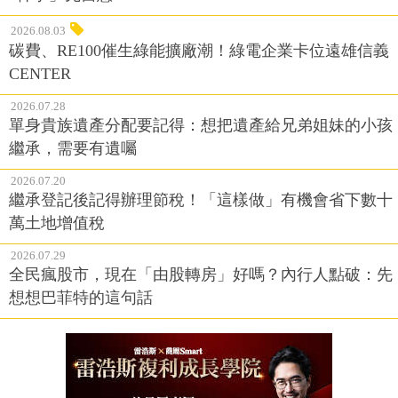
2026.08.03
碳費、RE100催生綠能擴廠潮！綠電企業卡位遠雄信義
CENTER
2026.07.28
單身貴族遺產分配要記得：想把遺產給兄弟姐妹的小孩
繼承，需要有遺囑
2026.07.20
繼承登記後記得辦理節稅！「這樣做」有機會省下數十
萬土地增值稅
2026.07.29
全民瘋股市，現在「由股轉房」好嗎？內行人點破：先
想想巴菲特的這句話