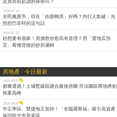
是買房前必讀的保命符？
2026.07.29
全民瘋股市，現在「由股轉房」好嗎？內行人點破：先
想想巴菲特的這句話
2026.07.22
好想要有個家！房價愈炒愈高有道理？用「賣地瓜預
言」看懂背後的炒房邏輯
房地產 ‧ 今日最新
2026.08.07
都審通過！土城暫緩區縫合最後拼圖 司法園區釋地將創
推案高峰
2026.08.05
中正學區、雙捷地王加持！「全陽羅斯福」吸引高資產
族回防北市蛋黃區