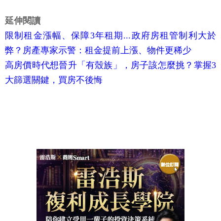
延伸閱讀
限制租金漲幅、保障3年租期...政府房租管制利大於
弊？房產專家示警：租金提前上漲、物件更稀少
高房價時代想晉升「有殼族」，房子該怎麼挑？掌握3
大篩選關鍵，買房不後悔