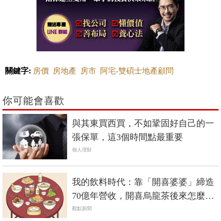
關鍵字:
房價
房地產
房市
阿宅-雙碩士地產顧問
你可能會喜歡
與其東買西買，不如鞏固好自己的一
張保單，這3個時間點最重要
個人理財
我的飲料時代：靠「開喜婆婆」締造
70億年營收，開喜烏龍茶後來怎麼
了？
觀點新聞