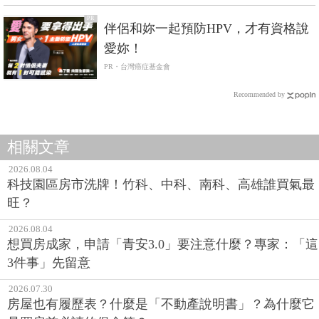
PR
伴侶和妳一起預防HPV，才有資格說
愛妳！
PR・台灣癌症基金會
Recommended by
相關文章
2026.08.04
科技園區房市洗牌！竹科、中科、南科、高雄誰買氣最
旺？
2026.08.04
想買房成家，申請「青安3.0」要注意什麼？專家：「這
3件事」先留意
2026.07.30
房屋也有履歷表？什麼是「不動產說明書」？為什麼它