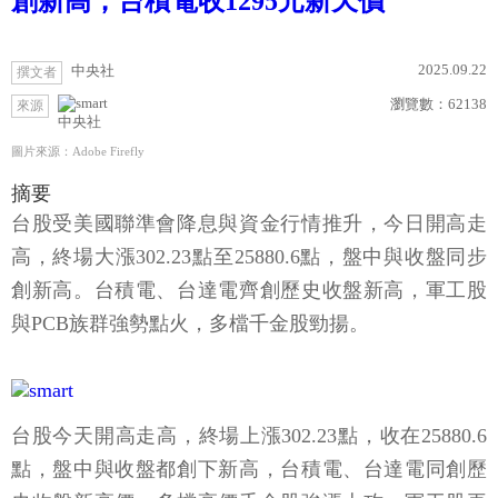
創新高，台積電收1295元新天價
2025.09.22
中央社
撰文者
瀏覽數：
62138
來源
中央社
圖片來源：Adobe Firefly
摘要
台股受美國聯準會降息與資金行情推升，今日開高走
高，終場大漲302.23點至25880.6點，盤中與收盤同步
創新高。台積電、台達電齊創歷史收盤新高，軍工股
與PCB族群強勢點火，多檔千金股勁揚。
台股今天開高走高，終場上漲302.23點，收在25880.6
點，盤中與收盤都創下新高，台積電、台達電同創歷