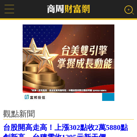
觀點新聞
台股開高走高！上漲302點收2萬5880點