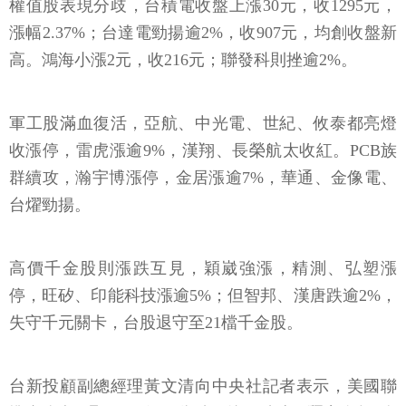
權值股表現分歧，台積電收盤上漲30元，收1295元，
漲幅2.37%；台達電勁揚逾2%，收907元，均創收盤新
高。鴻海小漲2元，收216元；聯發科則挫逾2%。
軍工股滿血復活，亞航、中光電、世紀、攸泰都亮燈
收漲停，雷虎漲逾9%，漢翔、長榮航太收紅。PCB族
群續攻，瀚宇博漲停，金居漲逾7%，華通、金像電、
台燿勁揚。
高價千金股則漲跌互見，穎崴強漲，精測、弘塑漲
停，旺矽、印能科技漲逾5%；但智邦、漢唐跌逾2%，
失守千元關卡，台股退守至21檔千金股。
台新投顧副總經理黃文清向中央社記者表示，美國聯