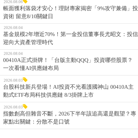
2026.08.06
帳面獲利落袋才安心！理財專家揭密「9%攻守兼備」投
資術 留意8/10關鍵日
2026.08.04
基金規模2年增近70%！第一金投信董事長尤昭文：投信
迎向大資產管理時代
2026.08.04
00410A正式掛牌！「台版主動QQQ」投資哪些股票？
一次看懂AI供應鏈布局
2026.08.03
台股科技新兵登場！AI投資不光看護國神山 00410A主
動式ETF布局科技供應鏈 8/3掛牌上市
2026.08.03
指數創高但雜音不斷，2026下半年該追高還是觀望？專
家點出關鍵：分散不是口號