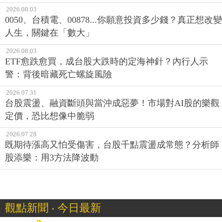
2026.08.03
0050、台積電、00878...你願意投資多少錢？真正想改變
人生，關鍵在「數大」
2026.08.03
ETF愈跌愈買，成台股大跌時的定海神針？內行人示
警：背後暗藏死亡螺旋風險
2026.07.31
台股震盪、融資斷頭與當沖成惡夢！市場對AI股的樂觀
定價，恐比想像中脆弱
2026.07.28
既期待漲高又怕受傷害，台股千點震盪成常態？分析師
股添樂：用3方法降波動
觀點新聞 ‧ 今日最新