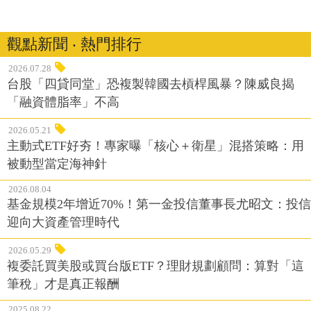
觀點新聞 ‧ 熱門排行
2026.07.28
台股「四貸同堂」恐複製韓國去槓桿風暴？陳威良揭
「融資體脂率」不高
2026.05.21
主動式ETF好夯！專家曝「核心＋衛星」混搭策略：用
被動型當定海神針
2026.08.04
基金規模2年增近70%！第一金投信董事長尤昭文：投信
迎向大資產管理時代
2026.05.29
複委託買美股或買台版ETF？理財規劃顧問：算對「這
筆稅」才是真正報酬
2025.08.22