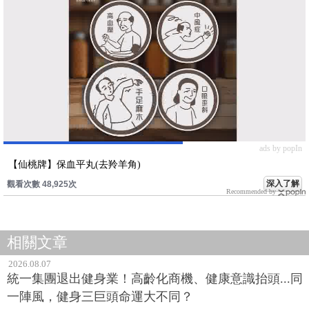
ads by popIn
【仙桃牌】保血平丸(去羚羊角)
深入了解
觀看次數 48,925次
Recommended by
相關文章
2026.08.07
統一集團退出健身業！高齡化商機、健康意識抬頭...同
一陣風，健身三巨頭命運大不同？