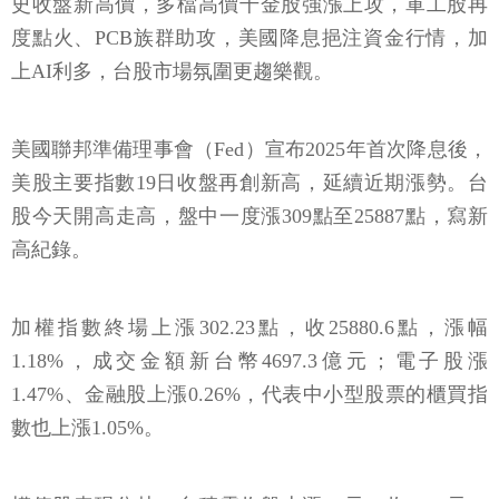
史收盤新高價，多檔高價千金股強漲上攻，軍工股再
度點火、PCB族群助攻，美國降息挹注資金行情，加
上AI利多，台股市場氛圍更趨樂觀。
美國聯邦準備理事會（Fed）宣布2025年首次降息後，
美股主要指數19日收盤再創新高，延續近期漲勢。台
股今天開高走高，盤中一度漲309點至25887點，寫新
高紀錄。
加權指數終場上漲302.23點，收25880.6點，漲幅
1.18%，成交金額新台幣4697.3億元；電子股漲
1.47%、金融股上漲0.26%，代表中小型股票的櫃買指
數也上漲1.05%。