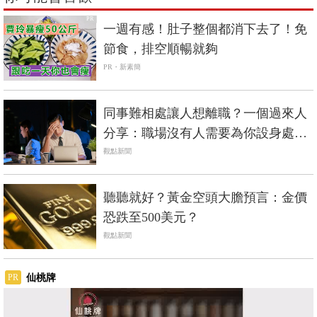
PR
一週有感！肚子整個都消下去了！免
節食，排空順暢就夠
PR・新素簡
同事難相處讓人想離職？一個過來人
分享：職場沒有人需要為你設身處
地，想生存唯有面對
觀點新聞
聽聽就好？黃金空頭大膽預言：金價
恐跌至500美元？
觀點新聞
仙桃牌
PR