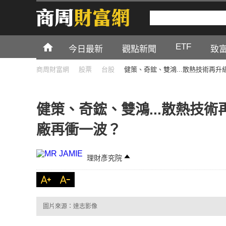
ETF
今日最新
觀點新聞
致
商周財富網
股票
台股
健策、奇鋐、雙鴻...散熱技術再
健策、奇鋐、雙鴻...散熱技
廠再衝一波？
理財彥究院
圖片來源：達志影像