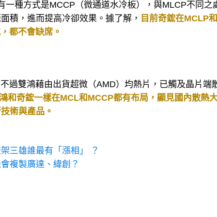
還有一種方式是MCCP（微通道水冷板），與MLCP不同之
源面積，進而提高冷卻效果。據了解，
目前奇鋐在MCLP
式，都不會缺席。
，不過雙鴻藉由出貨超微（AMD）均熱片，已觸及晶片端
鴻和奇鋐一樣在MCL和MCCP都有布局，顯見國內散熱
新技術與產品。
架三雄誰最有「漲相」 ？
機會複製廣達、緯創？