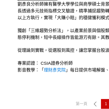
劉彥良分析師擁有醫學大學學位與商學碩士背
長透過多元技術指標交叉驗證，精準捕捉趨勢轉
以上方執行，實現「大賺小賠」的穩健獲利模
獨創「三維趨勢分析法」，以產業前景與個股
態停利機制，短中長線操作皆能游刃有餘。其
從理論到實戰，從選股到風控，讓您掌握台股
專業認證： CSIA證券分析師
影音教學：「
理財彥究院
」每日提供市場解盤
第一頁
1