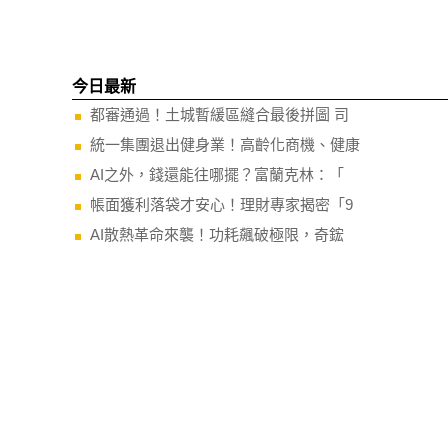
今日最新
都審通過！土城暫緩區縫合最後拼圖 司
統一集團退出健身業！高齡化商機、健康
AI之外，錢還能往哪擺？富蘭克林：「
帳面獲利落袋才安心！理財專家揭密「9
AI散熱革命來襲！功耗飆破極限，奇鋐