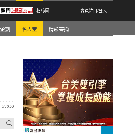
粉絲團
會員註冊
/
登入
企劃
名人堂
精彩書摘
59838