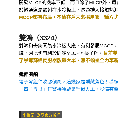
開發MLCP的機率不低，而且除了MLCP外，
於微通道是蝕刻在水冷板上，透過擴大接觸熱
MCCP都有布局，不論客戶未來採用哪一種方
雙鴻（3324）
雙鴻和奇鋐同為水冷板大廠，有利發展MCCP
域，因此也有利於開發MLCP。據了解，
目前雙
了爭奪輝達伺服器散熱大單，無不傾盡全力革
延伸閱讀
電子零組件吹漲價風，這幾家是隱藏角色！導線
「電子五哥」仁寶接獲戴爾千億大單，股價有
小檔案_劉彥良分析師