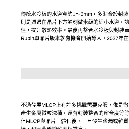
傳統水冷板的水道寬約1～3mm，多貼合於封裝
則是透過在晶片下方蝕刻微米級的細小水道，
徑，提升散熱效率。最後再整合水冷板與封裝蓋，並
Rubin單晶片版本就有機會開始導入，2027年在
不過發展MLCP上有許多挑戰需要克服，像是
產生金屬微粒沈積，還有封裝整合的密合度等
但MLCP與晶片一體化後，一旦發生滲漏或雜