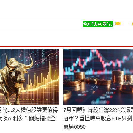
光...2大權值股誰更值得
7月回顧》韓股狂瀉22%竟還
大啖AI利多？關鍵指標全
冠軍？重挫時高股息ETF只剩
贏過0050