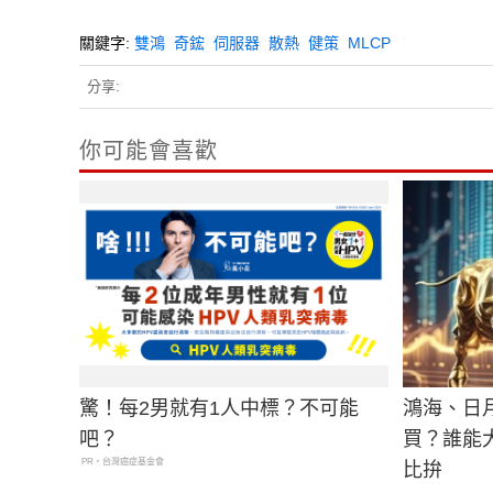
關鍵字:
雙鴻
奇鋐
伺服器
散熱
健策
MLCP
分享:
你可能會喜歡
驚！每2男就有1人中標？不可能
鴻海、日月
吧？
買？誰能
PR・台灣癌症基金會
比拚