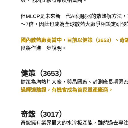
壞，也因此驗證難度相當高。
但MLCP是未來新一代AI伺服器的散熱解方法
～7倍，因此也成為全球散熱大廠爭相鎖定研發
國內散熱廠商當中，目前以健策（3653）、奇鋐
良將作進一步說明。
健策（3653）
健策為均熱片大廠，與晶圓廠、封測廠長期緊
過輝達驗證，有機會成為首家量產廠商。
奇鋐（3017）
奇鋐擁有業界最大的水冷板產能，雖然過去專