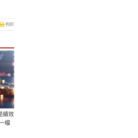
列印
是績效
一檔