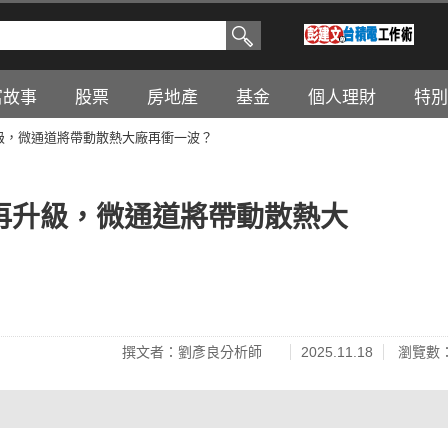
富故事
股票
房地產
基金
個人理財
特別
升級，微通道將帶動散熱大廠再衝一波？
術再升級，微通道將帶動散熱大
撰文者：劉彥良分析師
2025.11.18
瀏覽數：