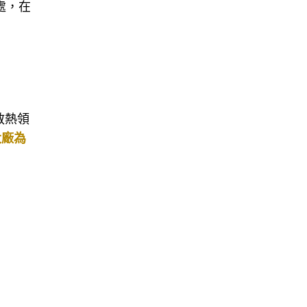
處，在
和
散熱領
大廠為