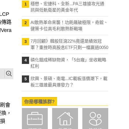
穩懋、宏捷科、全新...PA三雄搶攻光通
1
訊與低軌衛星的黃金年代
CP
熱傳路
AI散熱革命來襲！功耗飆破極限，奇鋐、
2
健策卡位高毛利散熱新戰場
era
。
7月回顧》韓股狂瀉22%竟還是績效冠
3
軍？重挫時高股息ETF只剩一檔贏過0050
磷化銦成稀缺物資，「5台廠」坐收戰略
4
紅利
欣興、景碩、南電...IC載板漲價潮下，載
5
板三雄誰最具爆發力？
你是哪種族群?
沖刷會
更換，
片損