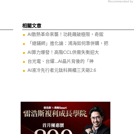
Recommended by
相關文章
AI散熱革命來襲！功耗飆破極限，奇鋐
「總鋪師」進化論：鴻海如何靠併購，把
AI算力爆發！高階CCL供需失衡迎大
台光電、台燿...AI晶片背後的「神
AI液冷先行者元鈦科興櫃三天砸2.6