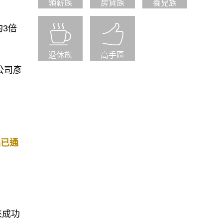
領薪族
房貸族
養兒族
約3倍
退休族
高手區
公司彥
品已通
來成功