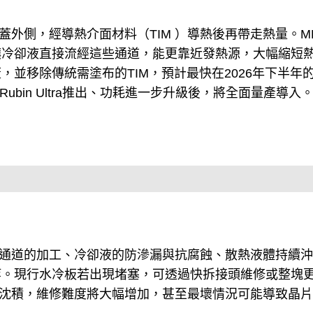
蓋外側，經導熱介面材料（TIM ）導熱後再帶走熱量。ML
讓冷卻液直接流經這些通道，能更靠近發熱源，大幅縮短
移除傳統需塗布的TIM，預計最快在2026年下半年的V
Rubin Ultra推出、功耗進一步升級後，將全面量產導入
微通道的加工、冷卻液的防滲漏與抗腐蝕、散熱液體持續
等。現行水冷板若出現堵塞，可透過快拆接頭維修或整塊
質沈積，維修難度將大幅增加，甚至最壞情況可能導致晶