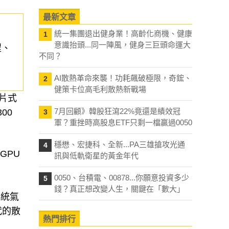
最新文章
統一集團退出健身業！高齡化商機、健康
1
意識抬頭...同一陣風，健身三巨頭命運大
程、
不同？
AI散熱革命來襲！功耗飆破極限，奇鋐、
2
健策卡位高毛利散熱新戰場
卡片式
7月回顧》韓股狂瀉22%竟還是績效冠
00
3
軍？重挫時高股息ETF只剩一檔贏過0050
穩懋、宏捷科、全新...PA三雄搶攻光通
4
 GPU
訊與低軌衛星的黃金年代
0050、台積電、00878...你願意投資多少
5
錢？真正想改變人生，關鍵在「數大」
傳統氣
代的散
熱門排行