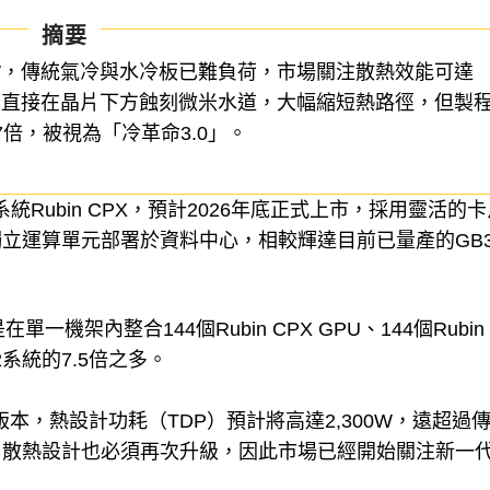
摘要
300W，傳統氣冷與水冷板已難負荷，市場關注散熱效能可達
LCP直接在晶片下方蝕刻微米水道，大幅縮短熱路徑，但製
倍，被視為「冷革命3.0」。
系統Rubin CPX，預計2026年底正式上市，採用靈活的
立運算單元部署於資料中心，相較輝達目前已量產的GB3
是在單一機架內整合144個Rubin CPX GPU、144個Rubin
72系統的7.5倍之多。
晶片版本，熱設計功耗（TDP）預計將高達2,300W，遠超過
，散熱設計也必須再次升級，因此市場已經開始關注新一