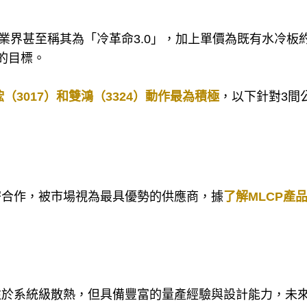
，業界甚至稱其為「冷革命3.0」，加上單價為既有水冷板
的目標。
（3017）和雙鴻（3324）動作最為積極
，以下針對3間
密合作，被市場視為最具優勢的供應商，據
了解MLCP產
注於系統級散熱，但具備豐富的量產經驗與設計能力，未