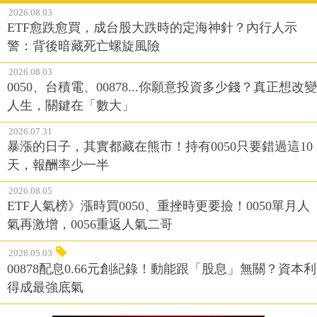
2026.08.03
ETF愈跌愈買，成台股大跌時的定海神針？內行人示
警：背後暗藏死亡螺旋風險
2026.08.03
0050、台積電、00878...你願意投資多少錢？真正想改變
人生，關鍵在「數大」
2026.07.31
暴漲的日子，其實都藏在熊市！持有0050只要錯過這10
天，報酬率少一半
2026.08.05
ETF人氣榜》漲時買0050、重挫時更要撿！0050單月人
氣再激增，0056重返人氣二哥
2026.05.03
00878配息0.66元創紀錄！動能跟「股息」無關？資本利
得成最強底氣