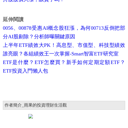
延伸閱讀
0056、00878受惠AI概念股狂漲，為何00713反倒把部
分AI股剔除？分析師曝關鍵原因
上半年ETF績效大PK！高息型、市值型、科技型績效
誰亮眼？各組績效王一次掌握-Smart智富ETF研究室
ETF是什麼？ETF怎麼買？新手如何定期定額ETF？
ETF投資入門懶人包
作者簡介_雨果的投資理財生活觀