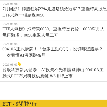
2026.08.06
7月回顧》韓股狂瀉22%竟還是績效冠軍？重挫時高股息
ETF只剩一檔贏過0050
2026.08.05
ETF人氣榜》漲時買0050、重挫時更要撿！0050單月人
氣再激增，0056重返人氣二哥
2026.08.04
00410A正式掛牌！「台版主動QQQ」投資哪些股票？
一次看懂AI供應鏈布局
2026.08.03
台股科技新兵登場！AI投資不光看護國神山 00410A主
動式ETF布局科技供應鏈 8/3掛牌上市
ETF ‧ 熱門排行