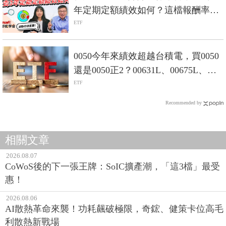
年定期定額績效如何？這檔報酬率逾
4成！
ETF
0050今年來績效超越台積電，買0050
還是0050正2？00631L、00675L、
00685L差在哪？
ETF
Recommended by
相關文章
2026.08.07
CoWoS後的下一張王牌：SoIC擴產潮，「這3檔」最受
惠！
2026.08.06
AI散熱革命來襲！功耗飆破極限，奇鋐、健策卡位高毛
利散熱新戰場