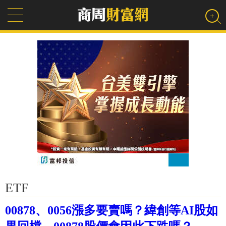
ETF
00878、0056漲多要賣嗎？緯創等AI股如