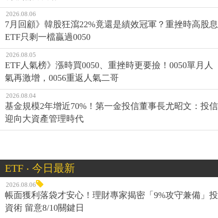
2026.08.06
7月回顧》韓股狂瀉22%竟還是績效冠軍？重挫時高股息
ETF只剩一檔贏過0050
2026.08.05
ETF人氣榜》漲時買0050、重挫時更要撿！0050單月人
氣再激增，0056重返人氣二哥
2026.08.04
基金規模2年增近70%！第一金投信董事長尤昭文：投信
迎向大資產管理時代
ETF ‧ 今日最新
2026.08.06
帳面獲利落袋才安心！理財專家揭密「9%攻守兼備」投
資術 留意8/10關鍵日