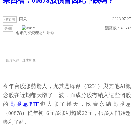
果回檔，00878股價會因此下跌嗎？
2023.07.27
雨果
撰文者
瀏覽數：
48682
專欄
雨果的投資理財生活觀
圖片來源：達志影像
今年台股漲勢驚人，尤其是緯創（3231）與其他AI概
念股在近期都大漲了一波，而成分股有納入這些個股
的
高股息ETF
也大漲了幾天，國泰永續高股息
（00878）從年初16元多漲到超過22元，很多人開始想
獲利了結。