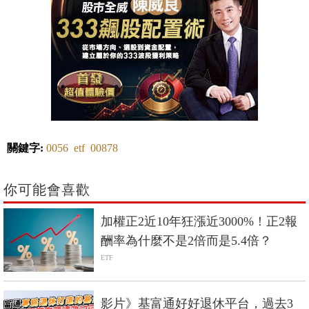
關鍵字:
0056
etf
00878
你可能會喜歡
加權正2近10年狂漲近3000%！正2報
酬率為什麼不是2倍而是5.4倍？
ETF
影片》基富通好好退休平台，過去3