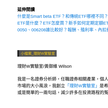
延伸閱讀
什麼是Smart beta ETF？和傳統ETF哪
ETF是什麼？ETF怎麼買？新手如何定期定額E
0050、006208誰比較好？報酬、殖利率、內扣費
小檔案_理財W實驗室
理財W實驗室/黃御維 Wilson
我是一名證券分析師，任職證券相關產業，個人
市場的大小風浪，我創立
「理財W實驗室」
是
或是簡單的一兩句話，減少許多在投資路程的