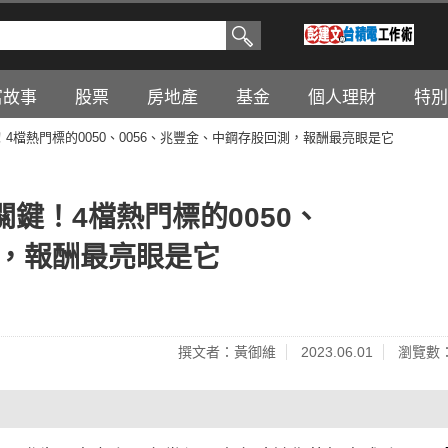
富故事
股票
房地產
基金
個人理財
特別
4檔熱門標的0050、0056、兆豐金、中鋼存股回測，報酬最亮眼是它
鍵！4檔熱門標的0050、
測，報酬最亮眼是它
撰文者：黃御維
2023.06.01
瀏覽數：