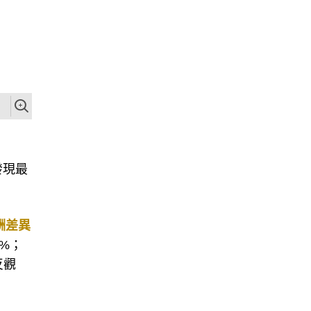
發現最
酬差異
8%；
反觀
。