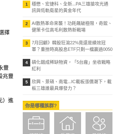
穩懋、宏捷科、全新...PA三雄搶攻光通
1
訊與低軌衛星的黃金年代
AI散熱革命來襲！功耗飆破極限，奇鋐、
2
健策卡位高毛利散熱新戰場
選擇
7月回顧》韓股狂瀉22%竟還是績效冠
3
軍？重挫時高股息ETF只剩一檔贏過0050
磷化銦成稀缺物資，「5台廠」坐收戰略
4
永豐
紅利
股兆豐
欣興、景碩、南電...IC載板漲價潮下，載
5
板三雄誰最具爆發力？
元）進
你是哪種族群?