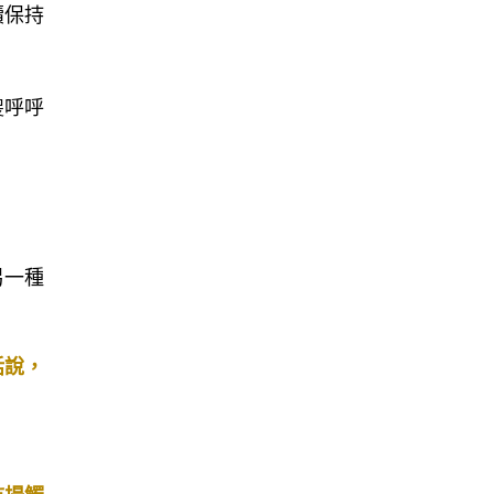
續保持
傻呼呼
另一種
話說，