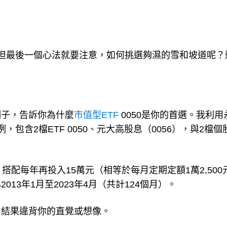
但最後一個心法就要注意，如何挑選夠濕的雪和坡道呢？
例子，告訴你為什麼
市值型ETF
0050是你的首選。我利用
包含2檔ETF 0050、元大高股息（0056），與2檔個
搭配每年再投入15萬元（相等於每月定期定額1萬2,500
13年1月至2023年4月（共計124個月）。
，結果違背你的直覺或想像。