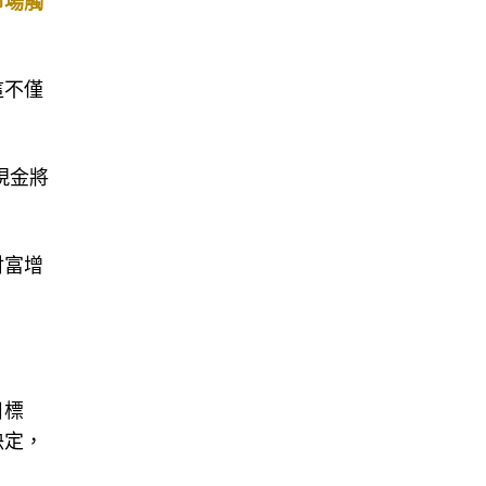
市場觸
這不僅
現金將
財富增
。
目標
決定，