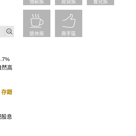
領薪族
房貸族
養兒族
退休族
高手區
.7%
雖然高
，存錯
把股息