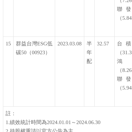
（7.2
聯
（5.8
15
群益台灣ESG低
2023.03.08
半
32.57
台
碳50（00923）
年
（31.
配
鴻
（8.2
聯
（5.9
註：
1.績效統計時間為2024.01.01～2024.06.30
2.持股權重請以官方公告為主