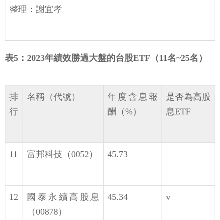
整理：謝宜孝
表5：2023年績效勝過大盤的台股ETF（11名~25名）
排
名稱（代號）
年度含息報
是否為高股
行
酬（%）
息ETF
11
富邦科技（0052）
45.73
12
國泰永續高股息
45.34
v
（00878）