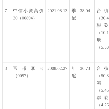
7
中信小資高價
2021.08.13
季
38.04
台
30（00894）
配
（30.
聯
（10.
廣
（5.5
8
富邦摩台
2008.02.27
年
36.73
台
（0057）
配
（50.
鴻
（5.4
聯
（4.2