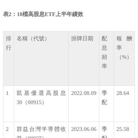
表2：18檔高股息ETF上半年績效
排
名稱（代號）
掛牌日期
配
報酬
行
息
率
頻
（%）
率
1
凱基優選高股息
2022.08.09
季
28.64
30（00915）
配
2
群益台灣半導體收
2023.06.06
季
25.58