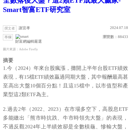
全數落後大盤？這2類ETF成最大贏家-
Smart智富ETF研究室
2024.07.18
謝宜孝
撰文者
瀏覽數：
88433
專欄
財富網編輯嚴選
圖片來源：Adobe Firefly
摘要
1.今（2024）年來台股瘋漲，攤開上半年台股ETF績效
表現，有15檔ETF績效贏過同期大盤，其中報酬最高甚
至高出大盤10個百分點！且這15檔中，以市值型和產
業型這2類ETF為主。
2.過去2年（2022、2023）在市場多空下，高股息ETF
多能繳出「熊市時抗跌、牛市時領先大盤」的表現，
不過反觀2024年上半績效卻是全數槓龜、慘輸大盤，