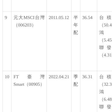
9
元大MSCI台灣
2011.05.12
半
36.54
台
（006203）
年
（50.
配
鴻
（5.4
聯
（4.3
10
FT臺灣
2022.04.21
季
36.31
台
Smart（00905）
配
（32.
鴻
（6.4
聯