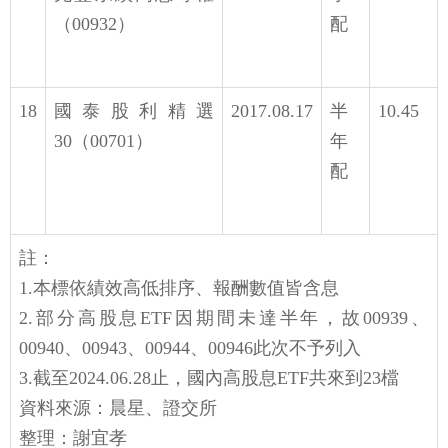
（00932）
配
18
國泰股利精選
2017.08.17
半
10.45
30（00701）
年
配
註：
1.本標依績效高低排序、報酬數值皆含息
2.部分高股息ETF因期間未達半年，故00939、
00940、00943、00944、00946此次不予列入
3.截至2024.06.28止，國內高股息ETF共來到23檔
資料來源：晨星、證交所
整理：謝宜孝