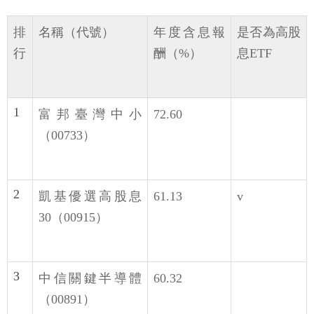
排
名稱（代號）
年度含息報
是否為高股
行
酬（%）
息ETF
1
富邦臺灣中小
72.60
（00733）
2
凱基優選高股息
61.13
v
30（00915）
3
中信關鍵半導體
60.32
（00891）