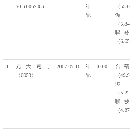
50（006208）
年
（55.
配
鴻
（5.8
聯
（6.6
4
元大電子
2007.07.16
年
40.00
台
（0053）
配
（49.
鴻
（5.2
聯
（4.8