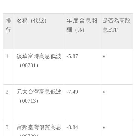
排
名稱（代號）
年度含息報
是否為高股
行
酬（%）
息ETF
1
復華富時高息低波
-5.87
v
（00731）
2
元大台灣高息低波
-7.49
v
（00713）
3
富邦臺灣優質高息
-8.84
v