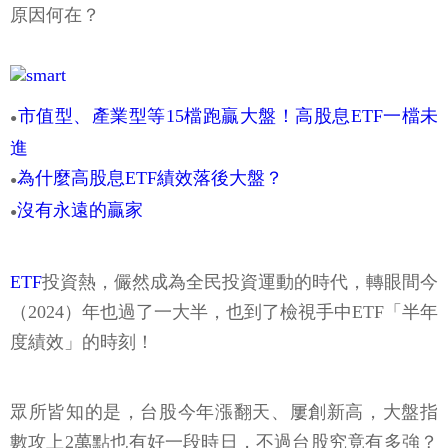
原因何在？
市值型、產業型等15檔跑贏大盤！高股息ETF一檔未
●
進
為什麼高股息ETF績效落後大盤？
●
沒有永遠的贏家
●
ETF
投資熱，儼然成為全民投資運動的時代，轉眼間今
（2024）年也過了一大半，也到了檢視手中ETF「半年
度績效」的時刻！
眾所皆知的是，台股今年漲翻天、屢創新高，大盤指
數攻上2萬點也有好一段時日，不過台股究竟有多強？