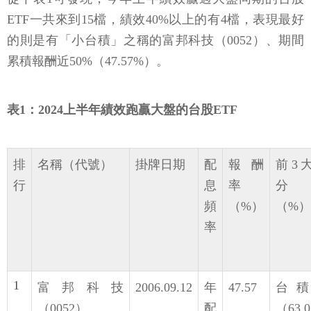
ETF一共來到15檔，績效40%以上的有4檔，表現最好
的則是有「小台積」之稱的富邦科技（0052）、期間
累積報酬近50%（47.57%）。
表1：2024上半年績效跑贏大盤的台股ETF
排
名稱（代號）
掛牌日期
配
報酬
前3
行
息
率
分
頻
（%）
（%）
率
1
富邦科技
2006.09.12
年
47.57
台
（0052）
配
（63.