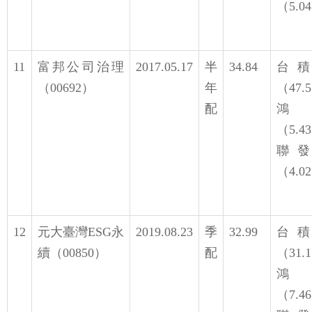
（5.0
11
富邦公司治理
2017.05.17
半
34.84
台
（00692）
年
（47.
配
鴻
（5.4
聯
（4.0
12
元大臺灣ESG永
2019.08.23
季
32.99
台
續（00850）
配
（31.
鴻
（7.4