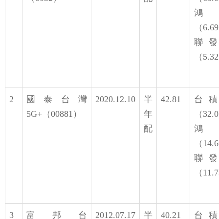
鴻
（6.6
聯
（5.3
2
國泰台灣
2020.12.10
半
42.81
台
5G+（00881）
年
（32.
配
鴻
（14.
聯
（11.
3
富邦台
2012.07.17
半
40.21
台