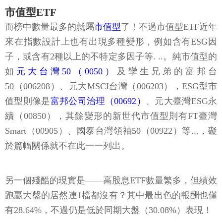
市值型ETF
而榜中數量最多的就屬
市值型
了！不過市值型ETF近年
來在指數設計上也有出現多種變形，例如含有ESG因
子，或含有2種以上的不特定多因子等. ..。純市值型的
如
元大台灣50（0050）
及孿生兄弟的富邦台
50（006208）、元大MSCI台灣（006203），ESG型市
值型則像是
富邦公司治理（00692）
、元大臺灣ESG永
續（00850），其餘變形的新世代市值型則有FT臺灣
Smart（00905）、國泰台灣領袖50（00922）等...，礙
於篇幅關係就不在此一一列出。
另一個殘酷的現實是——高股息ETF數量繁多，但績效
跑贏大盤的居然連1檔都沒有？其中最出色的報酬也僅
有28.64%，不過仍是低於同期大盤（30.08%）表現！