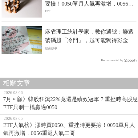
要撿！0050單月人氣再激增，0056重
返人氣二哥
ETF
麻省理工統計學家，教你選號：樂透
號碼越「冷門」，越可能獨得彩金
致富故事
Recommended by
相關文章
2026.08.06
7月回顧》韓股狂瀉22%竟還是績效冠軍？重挫時高股息
ETF只剩一檔贏過0050
2026.08.05
ETF人氣榜》漲時買0050、重挫時更要撿！0050單月人
氣再激增，0056重返人氣二哥