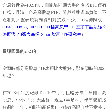
含息報酬為-18.91%，而跑贏同期大盤的台股ETF僅有
11檔，且清一色為高股息ETF。雖然報酬皆為負值，不
過相對大盤表現就顯得相對抗跌不少。（延伸閱讀：
0056、00878、00900…11檔高息型ETF空頭下誰最強？
怎麼選？3張表掌握-Smart智富ETF研究室
）
反彈回溫的2023年
空頭時部分高股息ETF表現比大盤好，那多頭時的2023
年呢？
在2023年年度報酬Top 10中，可粗略分成半導體、高
股息、中小型股3大族群，過去1年是AI、半導體類股
狂飆的一年，相關的產業型ETF績效亮眼自然不意外，