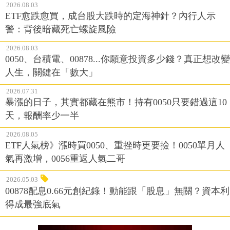
2026.08.03
ETF愈跌愈買，成台股大跌時的定海神針？內行人示
警：背後暗藏死亡螺旋風險
2026.08.03
0050、台積電、00878...你願意投資多少錢？真正想改變
人生，關鍵在「數大」
2026.07.31
暴漲的日子，其實都藏在熊市！持有0050只要錯過這10
天，報酬率少一半
2026.08.05
ETF人氣榜》漲時買0050、重挫時更要撿！0050單月人
氣再激增，0056重返人氣二哥
2026.05.03
00878配息0.66元創紀錄！動能跟「股息」無關？資本利
得成最強底氣