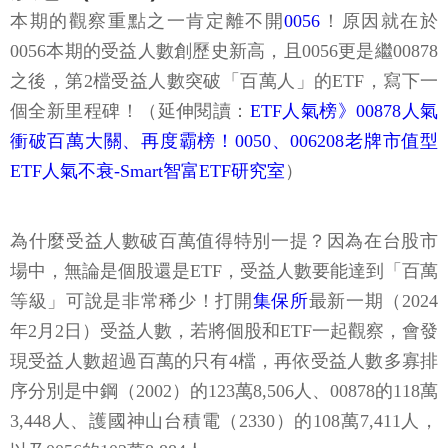
本期的觀察重點之一肯定離不開
0056
！原因就在於
0056本期的受益人數創歷史新高，且0056更是繼00878
之後，第2檔受益人數突破「百萬人」的ETF，寫下一
個全新里程碑！（延伸閱讀：
ETF人氣榜》00878人氣
衝破百萬大關、再度霸榜！0050、006208老牌市值型
ETF人氣不衰-Smart智富ETF研究室
）
為什麼受益人數破百萬值得特別一提？因為在台股市
場中，無論是個股還是ETF，受益人數要能達到「百萬
等級」可說是非常稀少！打開
集保所
最新一期（2024
年2月2日）受益人數，若將個股和ETF一起觀察，會發
現受益人數超過百萬的只有4檔，再依受益人數多寡排
序分別是中鋼（2002）的123萬8,506人、00878的118萬
3,448人、護國神山台積電（2330）的108萬7,411人，