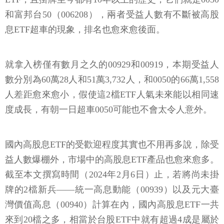
和富邦台50（006208），兩者受益人數有不斷被高股
息ETF超車的現象，排名也愈來愈後面。
就拿入榜僅有數月之久的00929和00919，本期受益人
數分別為60萬28人和51萬3,732人，和0050的66萬1,558
人差距愈來愈小，假使這2檔ETF人氣未來能以相同速
度成長，有朝一日超車0050可能也不會太令人意外。
國內高股息ETF的受歡迎程度其實也不用再多說，除受
益人數爆棚外，市場中的高股息ETF產品也愈來愈多。
截至本文撰寫時間（2024年2月6日）止，若將尚未掛
牌的2檔新兵——統一高息動能（00939）以及元大臺
灣價值高息（00940）計算在內，國內高股息ETF一共
來到20檔之多，相當於台股ETF中就有超過4成是屬於