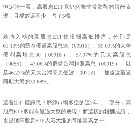
但定睛一看，高股息ETF竟仍然能非常驚豔的報酬表
現，且檔數還不少、占了5檔！
若將入榜的高股息ETF依報酬高低排序，分別是
61.13%的凱基優選高股息30（00915）、59.03%的大華
優利高填息30（00918）、57.97%的元大高股息
（0056）、47.06%的群益台灣精選高息（00919），以
及46.27%的元大台灣高息低波（00713），都遠遠贏過
同期大盤的30.68%。
這看出什麼訊息？歷經市場多空的這2年，「部分」高
股息ETF多能有贏過大盤的表現！而這樣的報酬成績，
也是讓高股息ETF人氣大漲的可能因素之一。