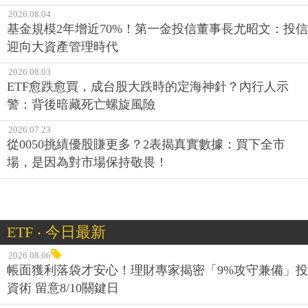
2026.08.04
基金規模2年增近70%！第一金投信董事長尤昭文：投信
迎向大資產管理時代
2026.08.03
ETF愈跌愈買，成台股大跌時的定海神針？內行人示
警：背後暗藏死亡螺旋風險
2026.07.23
從0050挑績優股賺更多？2表揭真實數據：買下全市
場，是因為對市場保持敬畏！
ETF ‧ 今日最新
2026.08.06
帳面獲利落袋才安心！理財專家揭密「9%攻守兼備」投
資術 留意8/10關鍵日