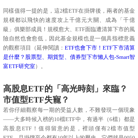
同樣值得一提的是，這2檔ETF在掛牌後，兩者的基金
規模都以飛快的速度攻上千億元大關、成為「千億
級」俱樂部成員！規模愈大、ETF面臨遭清算下市的風
險自然也會愈低，因此基金規模也是一個具指標意義
的觀察項目（延伸閱讀：
ETF也會下市！ETF下市清算
是什麼？股票型、期貨型、債券型下市懶人包-Smart智
富ETF研究室
）。
高股息ETF的「高光時刻」來臨？
市值型ETF失寵？
若你仔細觀察每一期的受益人數，不難發現一個現象
——大多時候入榜的10檔ETF中，有過半（6檔）都是
高股息ETF！值得留意的是，裡頭僅有2檔市值型
ETF，且掛牌至今都有10年以上的歷史，它們就是0050