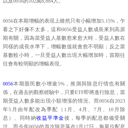
以及0056的102萬8,884人。
0056在本期增幅的表現上雖然只有小幅增加5.15%，乍
看之下好像不太多，這和0056受益人數成長來到高原
期有關，因為當受益人基數愈來愈大時，受益人數在
同樣的成長水準下，增幅數值就會愈不明顯；反之當
基數較小時，一旦受益人數出現大幅增加時，當期往
往會有較明顯的增幅表現。
0056
本期股民數小增逾5%，推測與除息行情也有關
係，在過去的觀察經驗中，只要ETF即將進行除息，當
期受益人數多能出現小額增漲的情況。而0056自2023
年5月由年配改為季配（1月、4月、7月、10月除
息）、同時納
收益平準金
後，每季的配息都備受關
注。而今年0056的首次除息落在1月17日，每單位配息