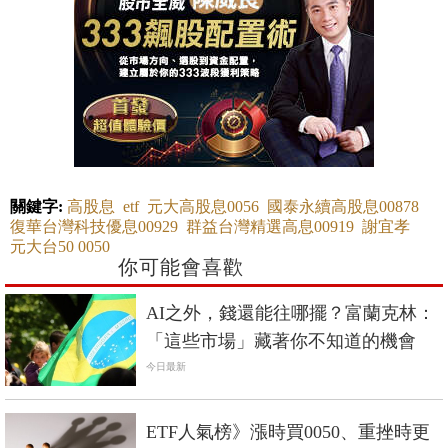
關鍵字:
高股息
etf
元大高股息0056
國泰永續高股息00878
復華台灣科技優息00929
群益台灣精選高息00919
謝宜孝
元大台50 0050
你可能會喜歡
AI之外，錢還能往哪擺？富蘭克林：
「這些市場」藏著你不知道的機會
今日最新
ETF人氣榜》漲時買0050、重挫時更