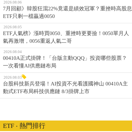
2026.08.06
7月回顧》韓股狂瀉22%竟還是績效冠軍？重挫時高股息
ETF只剩一檔贏過0050
2026.08.05
ETF人氣榜》漲時買0050、重挫時更要撿！0050單月人
氣再激增，0056重返人氣二哥
2026.08.04
00410A正式掛牌！「台版主動QQQ」投資哪些股票？
一次看懂AI供應鏈布局
2026.08.03
台股科技新兵登場！AI投資不光看護國神山 00410A主
動式ETF布局科技供應鏈 8/3掛牌上市
ETF ‧ 熱門排行