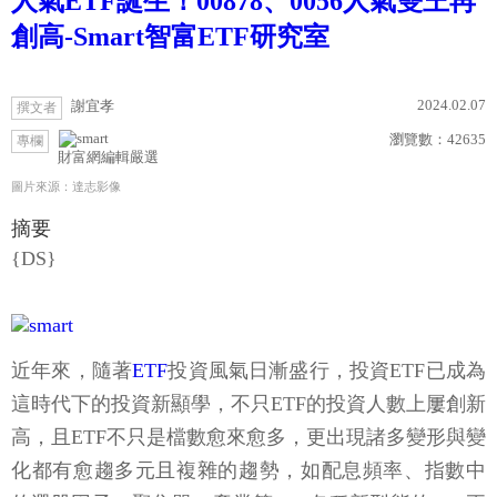
人氣ETF誕生！00878、0056人氣雙王再
創高-Smart智富ETF研究室
2024.02.07
謝宜孝
撰文者
瀏覽數：
42635
專欄
財富網編輯嚴選
圖片來源：達志影像
摘要
{DS}
近年來，隨著
ETF
投資風氣日漸盛行，投資ETF已成為
這時代下的投資新顯學，不只ETF的投資人數上屢創新
高，且ETF不只是檔數愈來愈多，更出現諸多變形與變
化都有愈趨多元且複雜的趨勢，如配息頻率、指數中