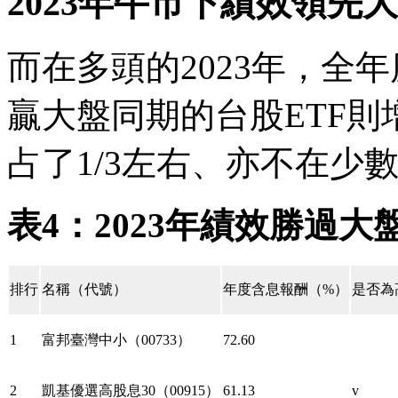
2023年牛市下績效領先
而在多頭的2023年，全年
贏大盤同期的台股ETF則
占了1/3左右、亦不在少
表4：2023年績效勝過大盤
排行
名稱（代號）
年度含息報酬（%）
是否為
1
富邦臺灣中小（00733）
72.60
2
凱基優選高股息30（00915）
61.13
v