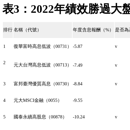
表3：2022年績效勝過大
排行
名稱（代號）
年度含息報酬（%）
是否為
1
復華富時高息低波（00731）
-5.87
v
2
元大台灣高息低波（00713）
-7.49
v
3
富邦臺灣優質高息（00730）
-8.84
v
4
元大MSCI金融（0055）
-9.55
5
國泰永續高股息（00878）
-10.24
v