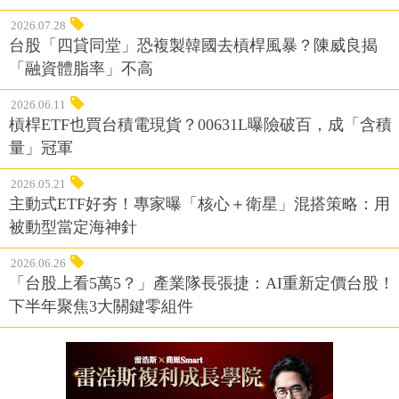
2026.07.28
台股「四貸同堂」恐複製韓國去槓桿風暴？陳威良揭
「融資體脂率」不高
2026.06.11
槓桿ETF也買台積電現貨？00631L曝險破百，成「含積
量」冠軍
2026.05.21
主動式ETF好夯！專家曝「核心＋衛星」混搭策略：用
被動型當定海神針
2026.06.26
「台股上看5萬5？」產業隊長張捷：AI重新定價台股！
下半年聚焦3大關鍵零組件