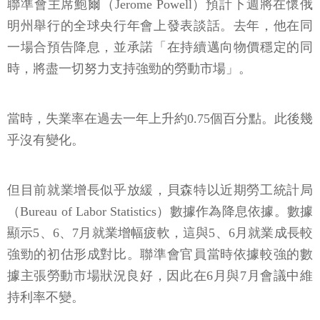
聯準會主席鮑爾（Jerome Powell）預計下週將在懷俄
明州舉行的全球央行年會上發表談話。去年，他在同
一場合預告降息，並承諾「在持續邁向物價穩定的同
時，將盡一切努力支持強勁的勞動市場」。
當時，失業率在過去一年上升約0.75個百分點。此後幾
乎沒有變化。
但目前就業增長似乎放緩，貝森特以近期勞工統計局
（Bureau of Labor Statistics）數據作為降息依據。數據
顯示5、6、7月就業增幅疲軟，這與5、6月就業成長較
強勁的初估形成對比。聯準會官員當時依據較強的數
據主張勞動市場狀況良好，因此在6月與7月會議中維
持利率不變。