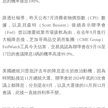
息的機率接近100%。
路透社報導，昨天公布7月消費者物價指數（CPI）數
據，以及貝森特（Scott Bessent）後續表示聯準會
（Fed）曾以擔憂就業市場疲軟為由，在去年9月進行
大幅降息後，芝加哥商品交易所集團（CME Group）
FedWatch工具今天估算，交易員認為聯準會在9月16至
17日的會議降息1碼的機率高達99.9%。
美國總統川普批評去年的降息是出於政治動機，因為
時間點接近11月總統大選。聯準會於2024年底的3次會
議上都降息，分別是在9月，以及大選後的11月與12月
會議，此後一直維持利率不變。