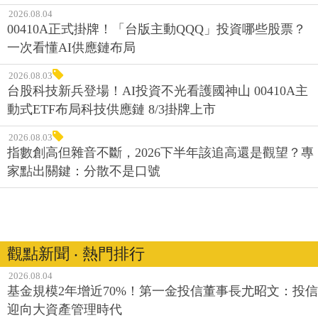
2026.08.04
00410A正式掛牌！「台版主動QQQ」投資哪些股票？
一次看懂AI供應鏈布局
2026.08.03
台股科技新兵登場！AI投資不光看護國神山 00410A主
動式ETF布局科技供應鏈 8/3掛牌上市
2026.08.03
指數創高但雜音不斷，2026下半年該追高還是觀望？專
家點出關鍵：分散不是口號
觀點新聞 ‧ 熱門排行
2026.08.04
基金規模2年增近70%！第一金投信董事長尤昭文：投信
迎向大資產管理時代