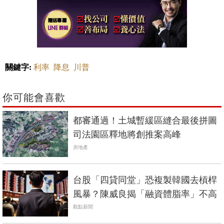
關鍵字:
利率
降息
川普
你可能會喜歡
都審通過！土城暫緩區縫合最後拼圖
司法園區釋地將創推案高峰
房地產
台股「四貸同堂」恐複製韓國去槓桿
風暴？陳威良揭「融資體脂率」不高
觀點新聞