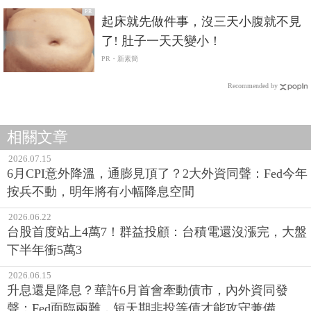
PR
起床就先做件事，沒三天小腹就不見
了! 肚子一天天變小！
PR・新素簡
Recommended by
相關文章
2026.07.15
6月CPI意外降溫，通膨見頂了？2大外資同聲：Fed今年
按兵不動，明年將有小幅降息空間
2026.06.22
台股首度站上4萬7！群益投顧：台積電還沒漲完，大盤
下半年衝5萬3
2026.06.15
升息還是降息？華許6月首會牽動債市，內外資同發
聲：Fed面臨兩難，短天期非投等債才能攻守兼備