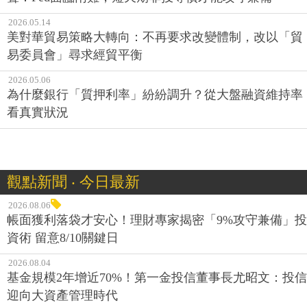
2026.05.14
美對華貿易策略大轉向：不再要求改變體制，改以「貿
易委員會」尋求經貿平衡
2026.05.06
為什麼銀行「質押利率」紛紛調升？從大盤融資維持率
看真實狀況
觀點新聞 ‧ 今日最新
2026.08.06
帳面獲利落袋才安心！理財專家揭密「9%攻守兼備」投
資術 留意8/10關鍵日
2026.08.04
基金規模2年增近70%！第一金投信董事長尤昭文：投信
迎向大資產管理時代