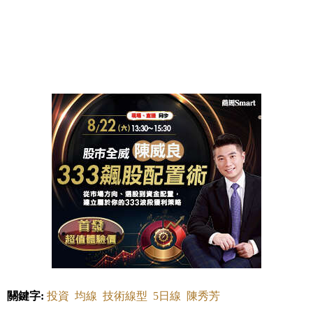
關鍵字:
投資
均線
技術線型
5日線
陳秀芳