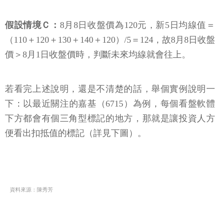
假設情境Ｃ：
8月8日收盤價為120元，新5日均線值＝
（110＋120＋130＋140＋120）/5＝124，故8月8日收盤
價＞8月1日收盤價時，判斷未來均線就會往上。
若看完上述說明，還是不清楚的話，舉個實例說明一
下：以最近關注的嘉基（6715）為例，每個看盤軟體
下方都會有個三角型標記的地方，那就是讓投資人方
便看出扣抵值的標記（詳見下圖）。
資料來源：陳秀芳