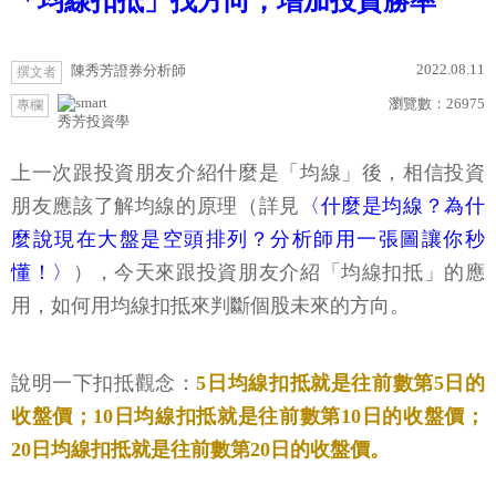
「均線扣抵」找方向，增加投資勝率
2022.08.11
陳秀芳證券分析師
撰文者
瀏覽數：
26975
專欄
秀芳投資學
上一次跟投資朋友介紹什麼是「均線」後，相信投資
朋友應該了解均線的原理（詳見
〈什麼是均線？為什
麼說現在大盤是空頭排列？分析師用一張圖讓你秒
懂！〉
），今天來跟投資朋友介紹「均線扣抵」的應
用，如何用均線扣抵來判斷個股未來的方向。
說明一下扣抵觀念：
5日均線扣抵就是往前數第5日的
收盤價；10日均線扣抵就是往前數第10日的收盤價；
20日均線扣抵就是往前數第20日的收盤價。