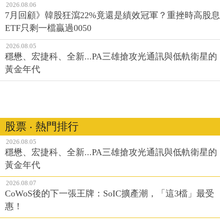
2026.08.06
7月回顧》韓股狂瀉22%竟還是績效冠軍？重挫時高股息
ETF只剩一檔贏過0050
2026.08.05
穩懋、宏捷科、全新...PA三雄搶攻光通訊與低軌衛星的
黃金年代
股票 ‧ 熱門排行
2026.08.05
穩懋、宏捷科、全新...PA三雄搶攻光通訊與低軌衛星的
黃金年代
2026.08.07
CoWoS後的下一張王牌：SoIC擴產潮，「這3檔」最受
惠！