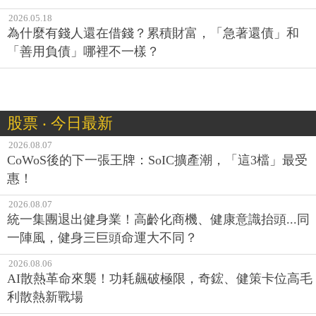
2026.05.18
為什麼有錢人還在借錢？累積財富，「急著還債」和
「善用負債」哪裡不一樣？
股票 ‧ 今日最新
2026.08.07
CoWoS後的下一張王牌：SoIC擴產潮，「這3檔」最受
惠！
2026.08.07
統一集團退出健身業！高齡化商機、健康意識抬頭...同
一陣風，健身三巨頭命運大不同？
2026.08.06
AI散熱革命來襲！功耗飆破極限，奇鋐、健策卡位高毛
利散熱新戰場