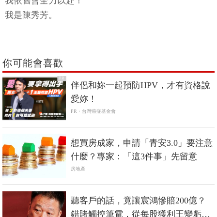
我依舊會全力以赴！
我是陳秀芳。
你可能會喜歡
PR
伴侶和妳一起預防HPV，才有資格說
愛妳！
PR・台灣癌症基金會
想買房成家，申請「青安3.0」要注意
什麼？專家：「這3件事」先留意
房地產
聽客戶的話，竟讓宸鴻慘賠200億？
錯賭觸控筆電，從每股獲利王變虧損