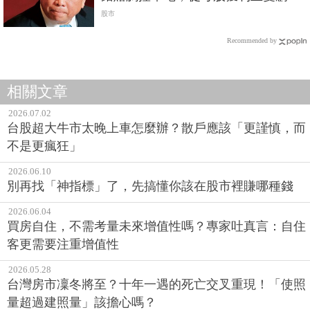
王
股市
Recommended by
相關文章
2026.07.02
台股超大牛市太晚上車怎麼辦？散戶應該「更謹慎，而
不是更瘋狂」
2026.06.10
別再找「神指標」了，先搞懂你該在股市裡賺哪種錢
2026.06.04
買房自住，不需考量未來增值性嗎？專家吐真言：自住
客更需要注重增值性
2026.05.28
台灣房市凜冬將至？十年一遇的死亡交叉重現！「使照
量超過建照量」該擔心嗎？