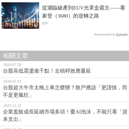
從瀕臨破產到EUV光罩盒霸主——看
家登（3680）的逆轉之路
股票
Recommended by
相關文章
2026.07.20
台股高低震盪逾千點！去槓桿效應蔓延
2026.07.02
台股超大牛市太晚上車怎麼辦？散戶應該「更謹慎，而
不是更瘋狂」
2025.12.23
企業盈餘成長延續市場多頭！憂AI泡沫，不能只看「資
本支出」