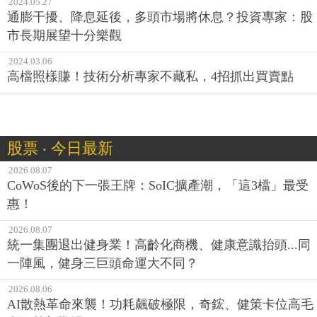
2024.05.27
通膨干擾、降息延後，多頭市場將休息？投資專家：股
市長期展望十分樂觀
2024.03.06
高檔照樣賺！技術分析專家不藏私，4招抓出買賣點
股票 ‧ 今日最新
2026.08.07
CoWoS後的下一張王牌：SoIC擴產潮，「這3檔」最受
惠！
2026.08.07
統一集團退出健身業！高齡化商機、健康意識抬頭...同
一陣風，健身三巨頭命運大不同？
2026.08.06
AI散熱革命來襲！功耗飆破極限，奇鋐、健策卡位高毛