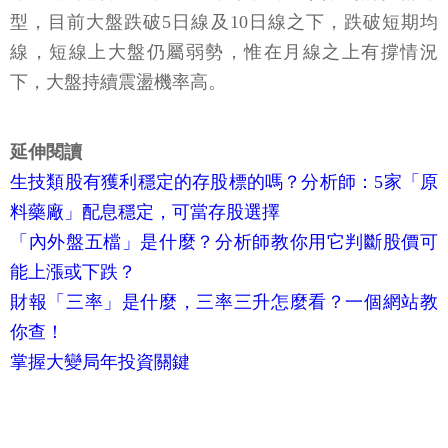
型，目前大盤跌破5日線及10日線之下，跌破短期均
線，短線上大盤仍屬弱勢，惟在月線之上有撐情況
下，大盤持續震盪機率高。
延伸閱讀
生技類股有獲利穩定的存股標的嗎？分析師：5家「原
料藥廠」配息穩定，可當存股選擇
「內外盤五檔」是什麼？分析師教你用它判斷股價可
能上漲或下跌？
財報「三率」是什麼，三率三升怎麼看？一個網站教
你查！
掌握大變局年投資關鍵