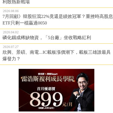
利散熱新戰場
2026.08.06
7月回顧》韓股狂瀉22%竟還是績效冠軍？重挫時高股息
ETF只剩一檔贏過0050
2026.04.02
磷化銦成稀缺物資，「5台廠」坐收戰略紅利
2026.07.27
欣興、景碩、南電...IC載板漲價潮下，載板三雄誰最具
爆發力？