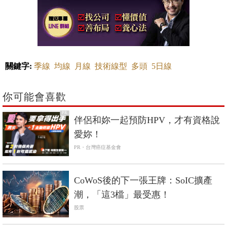
關鍵字:
季線
均線
月線
技術線型
多頭
5日線
你可能會喜歡
PR
伴侶和妳一起預防HPV，才有資格說
愛妳！
PR・台灣癌症基金會
CoWoS後的下一張王牌：SoIC擴產
潮，「這3檔」最受惠！
股票