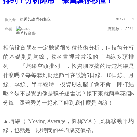
排列？分析師用一張圖讓你秒懂！
2022.08.04
陳秀芳證券分析師
撰文者
瀏覽數：
15531
專欄
秀芳投資學
相信投資朋友一定聽過很多種技術分析，但技術分析
的基礎則是均線，教科書裡常常說的「均線多頭排
列」、「均線空頭排列」，投資朋友搞的清楚均線是
什麼嗎？每每聽到財經節目在談論5日線、10日線、月
線、季線、半年線時，投資朋友腦子會不會一陣打結
呢？是不是覺的像是鴨子聽雷呢？接下來就簡單花個5
分鐘，跟著秀芳一起來了解到底什麼是均線！
▲均線（ Moving Average，簡稱MA ）又稱移動平均
線，也就是一段時間的平均成交價格。