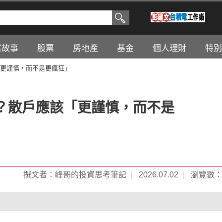
富故事
股票
房地產
基金
個人理財
特別
更謹慎，而不是更瘋狂」
？散戶應該「更謹慎，而不是
撰文者：峰哥的投資思考筆記
2026.07.02
瀏覽數：1