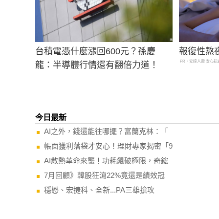
台積電憑什麼漲回600元？孫慶
報復性熬
PR・安達人壽 安心抗
龍：半導體行情還有翻倍力道！
今日最新
AI之外，錢還能往哪擺？富蘭克林：「
帳面獲利落袋才安心！理財專家揭密「9
AI散熱革命來襲！功耗飆破極限，奇鋐
7月回顧》韓股狂瀉22%竟還是績效冠
穩懋、宏捷科、全新...PA三雄搶攻