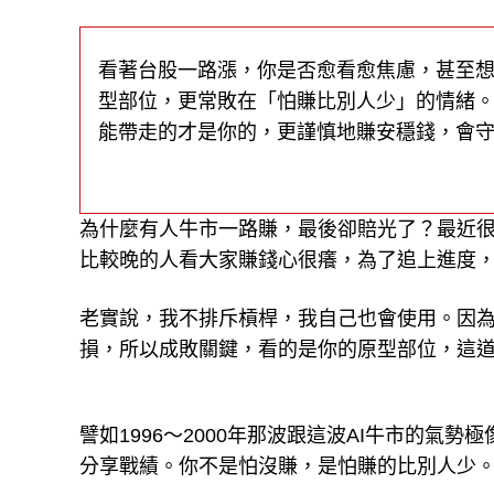
看著台股一路漲，你是否愈看愈焦慮，甚至
型部位，更常敗在「怕賺比別人少」的情緒
能帶走的才是你的，更謹慎地賺安穩錢，會
為什麼有人牛市一路賺，最後卻賠光了？最近
比較晚的人看大家賺錢心很癢，為了追上進度
老實說，我不排斥槓桿，我自己也會使用。因
損，所以成敗關鍵，看的是你的原型部位，這
譬如1996～2000年那波跟這波AI牛市的
分享戰績。你不是怕沒賺，是怕賺的比別人少