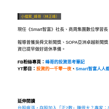
小檔案_峰哥（林正峰）
現任《Smart智富》社長、商周集團數位學習長
報導曾獲吳舜文新聞獎、SOPA亞洲卓越新聞
資已提早做好退休準備。
FB粉絲專頁：
峰哥的投資思考筆記
YT節目：
投資的一千零一夜
、
Smart智富人
延伸閱讀
台股瘋漲，存股加入「正2教」賺很大？專家：