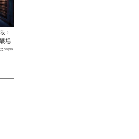
極限，
戰場