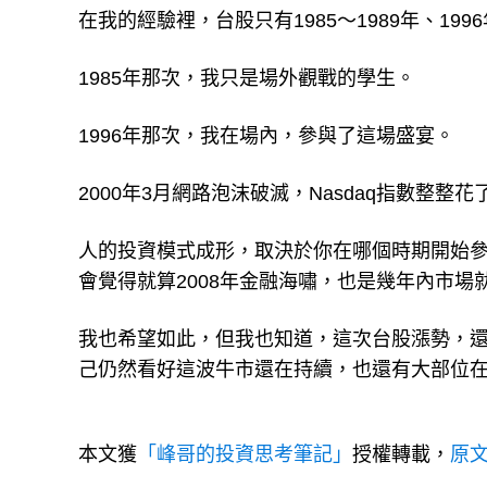
在我的經驗裡，台股只有1985～1989年、199
1985年那次，我只是場外觀戰的學生。
1996年那次，我在場內，參與了這場盛宴。
2000年3月網路泡沫破滅，Nasdaq指數整整
人的投資模式成形，取決於你在哪個時期開始參
會覺得就算2008年金融海嘯，也是幾年內市場
我也希望如此，但我也知道，這次台股漲勢，還超
己仍然看好這波牛市還在持續，也還有大部位
本文獲
「峰哥的投資思考筆記」
授權轉載，
原