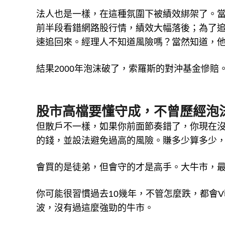
法人也是一樣，在這種氛圍下被績效綁架了。當時，
前半段看錯網路股行情，績效大幅落後；為了追
速追回來。經理人不知道風險嗎？當然知道，
結果2000年泡沫破了，索羅斯的對沖基金慘賠
股市高檔要懂守成，不曾歷經泡
但散戶不一樣，如果你前面節奏錯了，你現在
的錢，並設法避免過高的風險。賺多少算多少
會買的是徒弟，但會守的才是高手。大牛市，
你可能很習慣過去10幾年，不管怎麼跌，都會V
波，沒有過這麼強勁的牛市。