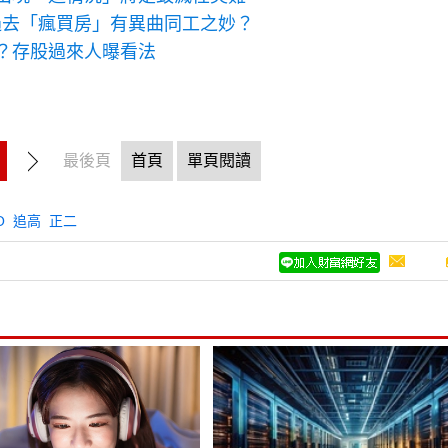
過去「瘋買房」有異曲同工之妙？
？存股過來人曝看法
最後頁
首頁
單頁閱讀
O
追高
正二