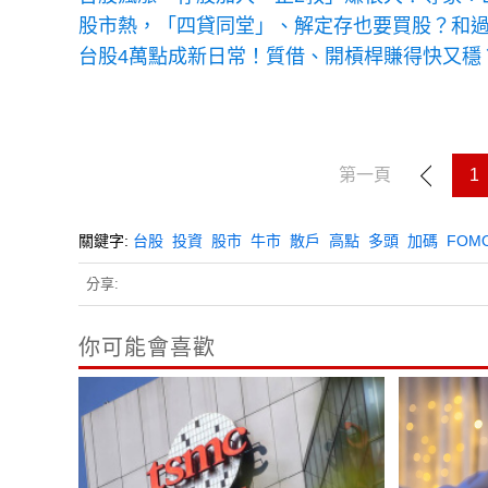
股市熱，「四貸同堂」、解定存也要買股？和
台股4萬點成新日常！質借、開槓桿賺得快又穩
第一頁
1
關鍵字:
台股
投資
股市
牛市
散戶
高點
多頭
加碼
FOM
分享:
你可能會喜歡