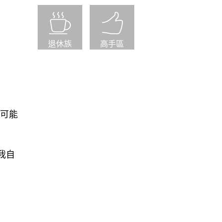
退休族
高手區
，可能
我自