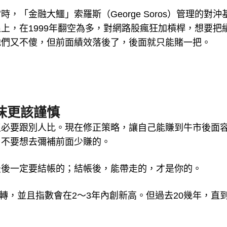
「金融大鱷」索羅斯（George Soros）管理的對沖
上，在1999年翻空為多，對網路股瘋狂加槓桿，想要把
他們又不傻，但前面績效落後了，後面就只能賭一把。
。
沫更該謹慎
沒必要跟別人比。現在修正策略，讓自己能賺到牛市後面
，不要想去彌補前面少賺的。
最後一定要結帳的；結帳後，能帶走的，才是你的。
轉，並且指數會在2～3年內創新高。但過去20幾年，直