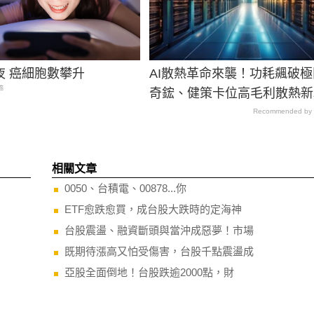
夜 癌細胞數攀升
AI散熱革命來襲！功耗飆破
癌
奇鋐、健策卡位高毛利散熱新
Recommended by
相關文章
0050、台積電、00878...你
ETF愈跌愈買，成台股大跌時的定海神
台股震盪、融資斷頭與當沖成惡夢！市場
既期待漲高又怕受傷害，台股千點震盪成
亞股全面倒地！台股跌逾2000點，財