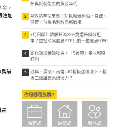
訊與低軌衛星的黃金年代
基金，
績效加
AI散熱革命來襲！功耗飆破極限，奇鋐、
2
健策卡位高毛利散熱新戰場
7月回顧》韓股狂瀉22%竟還是績效冠
3
軍？重挫時高股息ETF只剩一檔贏過0050
磷化銦成稀缺物資，「5台廠」坐收戰略
4
紅利
容易賺
欣興、景碩、南電...IC載板漲價潮下，載
5
板三雄誰最具爆發力？
你是哪種族群?
到這一
領薪族
房貸族
養兒族