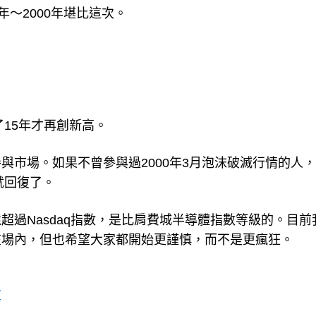
6年～2000年堪比這次。
花了15年才再創新高。
與市場。如果不曾參與過2000年3月泡沫破滅行情的人
就回復了。
過Nasdaq指數，是比肩費城半導體指數等級的。目前
在場內，但也希望大家都開始更謹慎，而不是更瘋狂。
文