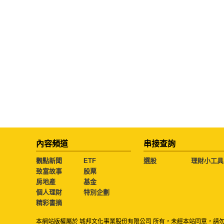
內容頻道
串接查詢
觀點新聞
ETF
選股
理財小工具
致富故事
股票
房地產
基金
個人理財
特別企劃
精彩書摘
本網站版權屬於 城邦文化事業股份有限公司 所有，未經本站同意，請