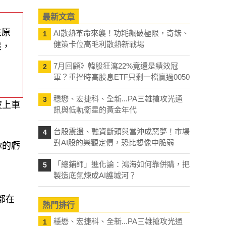
最新文章
在原
AI散熱革命來襲！功耗飆破極限，奇鋐、
1
健策卡位高毛利散熱新戰場
帳，
7月回顧》韓股狂瀉22%竟還是績效冠
2
軍？重挫時高股息ETF只剩一檔贏過0050
穩懋、宏捷科、全新...PA三雄搶攻光通
3
波上車
訊與低軌衛星的黃金年代
台股震盪、融資斷頭與當沖成惡夢！市場
4
對AI股的樂觀定價，恐比想像中脆弱
你的虧
「總鋪師」進化論：鴻海如何靠併購，把
5
製造底氣煉成AI護城河？
都在
熱門排行
穩懋、宏捷科、全新...PA三雄搶攻光通
1