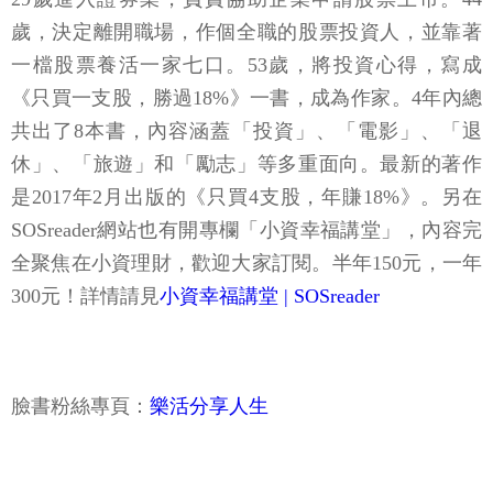
歲，決定離開職場，作個全職的股票投資人，並靠著
一檔股票養活一家七口。53歲，將投資心得，寫成
《只買一支股，勝過18%》一書，成為作家。4年內總
共出了8本書，內容涵蓋「投資」、「電影」、「退
休」、「旅遊」和「勵志」等多重面向。最新的著作
是2017年2月出版的《只買4支股，年賺18%》。另在
SOSreader網站也有開專欄「小資幸福講堂」，內容完
全聚焦在小資理財，歡迎大家訂閱。半年150元，一年
300元！詳情請見
小資幸福講堂 | SOSreader
臉書粉絲專頁：
樂活分享人生