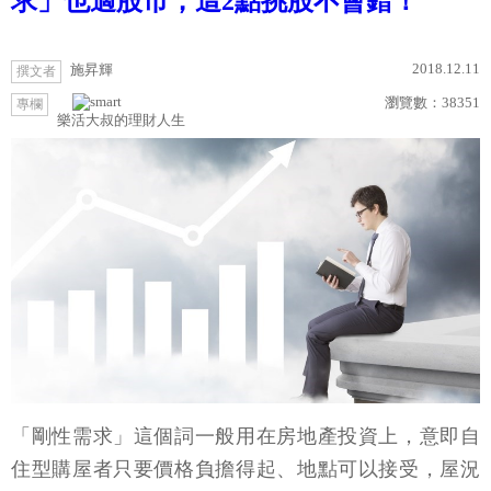
求」也適股市，這2點挑股不會錯！
2018.12.11
施昇輝
撰文者
瀏覽數：
38351
專欄
樂活大叔的理財人生
「剛性需求」這個詞一般用在房地產投資上，意即自
住型購屋者只要價格負擔得起、地點可以接受，屋況