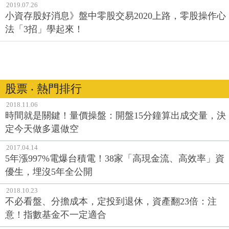
2019.07.26
小資存股好消息》盤中零股交易2020上路，零股操作心
法「3招」學起來！
股票 ‧ 熱門排行
2018.11.06
時間就是關鍵！量價操盤：開盤15分鐘算出成交量，決
定今天做多還做空
2017.04.14
5年漲997%電爆台積電！38家「高現金流、高效率」資
優生，埋沒5年全公開
2018.10.23
不必看盤、分擔成本，定投到退休，資產翻23倍：注
意！指數基金不一定適合