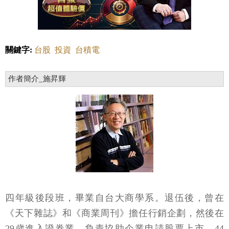
關鍵字:
台股
投資
台積電
作者簡介_施昇輝
四年級後段班，畢業自台大商學系。退伍後，曾在
《天下雜誌》和《商業周刊》擔任行銷企劃，然後在
29歲進入證券業，負責協助企業申請股票上市。44