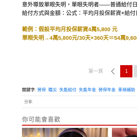
意外導致單眼失明，單眼失明者——普通給付日數
給付方式與金額：公式：平均月投保薪資×給付
範例：假設平均月投保薪資4萬5,800 元
單眼失明→4萬5,800元/30天×360天＝54萬9,60
第一頁
1
關鍵字:
勞保
職災
失能給付
失能年金
勞保年金
車禍補助
分享:
你可能會喜歡