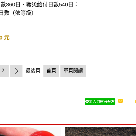
360日、職災給付日數540日：
日數（依等級）
0 元
2
最後頁
首頁
單頁閱讀