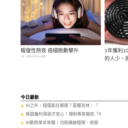
報復性熬夜 癌細胞數攀升
1年獲利1
PR・安達人壽 安心抗癌
的人少，
今日最新
AI之外，錢還能往哪擺？富蘭克林：「
帳面獲利落袋才安心！理財專家揭密「9
AI散熱革命來襲！功耗飆破極限，奇鋐