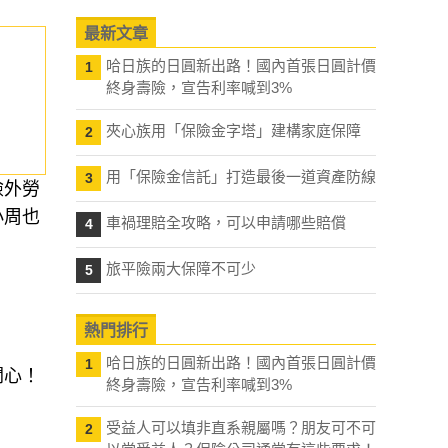
最新文章
哈日族的日圓新出路！國內首張日圓計價
1
終身壽險，宣告利率喊到3%
夾心族用「保險金字塔」建構家庭保障
2
用「保險金信託」打造最後一道資產防線
3
險外勞
小周也
車禍理賠全攻略，可以申請哪些賠償
4
旅平險兩大保障不可少
5
熱門排行
哈日族的日圓新出路！國內首張日圓計價
1
關心！
終身壽險，宣告利率喊到3%
受益人可以填非直系親屬嗎？朋友可不可
2