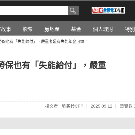
富故事
股票
房地產
基金
個人理財
特別
勞保也有「失能給付」，嚴重者還有失能年金可領！
勞保也有「失能給付」，嚴重
撰文者：劉碧鈴CFP
2025.09.12
瀏覽數：