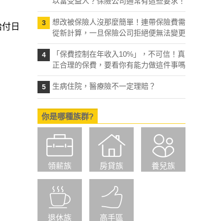
以當受益人？保險公司通常有這些要求！
想改被保險人沒那麼簡單！連帶保險費需
3
給付日
從新計算，一旦保險公司拒絕便無法變更
「保費控制在年收入10%」，不可信！真
4
正合理的保費，要看你有能力做這件事嗎
生病住院，醫療險不一定理賠？
5
你是哪種族群?
領薪族
房貸族
養兒族
退休族
高手區