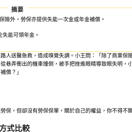
摘要
業保險外，勞保亦提供失能一次金或年金補償。
完全失能可領年金。
經路人送醫急救，造成嗅覺失調。小王問：「除了商業保
與從巷弄衝出的機車撞倒，被手把挫進眼睛導致眼失明，
麼補償？」
保勞保，但卻沒有勞保保單，關於自己的權益，你不得不
付方式比較