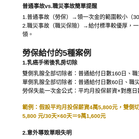
普通事故vs.職災事故簡單提醒
1.普通事故（勞保）→領一次金的範圍較小（30
2.職災事故（職災保險）→給付標準較優厚，一
領。
勞保給付的5種案例
1.乳癌手術後乳房切除
雙側乳腺全部切除者：普通給付日數160日、職
單側乳腺全部切除者：普通給付日數60日、職災
勞保失能一次金公式：平均月投保薪資×對應日
範例：假設平均月投保薪資4萬5,800元，雙側切除：
5,800 元/30天×60天＝9萬1,600元
2.意外導致單眼失明