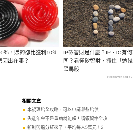
00％，賺的卻比獲利10％
IP矽智財是什麼？IP、IC有何
原因出在哪？
同？看懂矽智財，抓住「這幾
黑馬股
Recommended by
相關文章
車禍理賠全攻略，可以申請哪些賠償
失能年金不是重病就能領！請領資格全攻
新制勞退分紅來了，平均每人5萬元！2