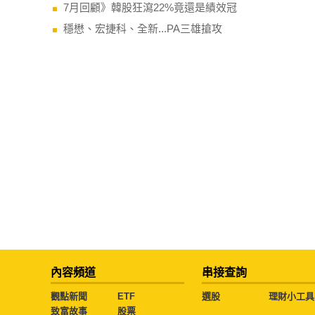
7月回顧》韓股狂瀉22%竟還是績效冠
穩懋、宏捷科、全新...PA三雄搶攻
內容頻道
串接查詢
觀點新聞
ETF
選股
理財小工具
致富故事
股票