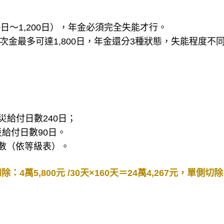
日～1,200日），年金必須完全失能才行。
次金最多可達1,800日，年金還分3種狀態，失能程度不
災給付日數240日；
給付日數90日。
數（依等級表）。
4萬5,800元 /30天×160天＝24萬4,267元，單側切