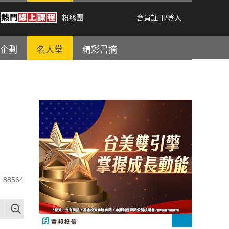
粉絲團
會員註冊
/
登入
企劃
名人堂
精彩書摘
88564