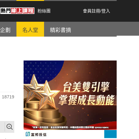
粉絲團
會員註冊
/
登入
企劃
名人堂
精彩書摘
18719