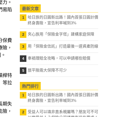
壓力。
最新文章
們易陷
哈日族的日圓新出路！國內首張日圓計價
1
終身壽險，宣告利率喊到3%
夾心族用「保險金字塔」建構家庭保障
2
分保費
用「保險金信託」打造最後一道資產防線
3
療險，
則。
車禍理賠全攻略，可以申請哪些賠償
4
旅平險兩大保障不可少
5
槓桿特
」等拉
熱門排行
哈日族的日圓新出路！國內首張日圓計價
1
終身壽險，宣告利率喊到3%
長期失
能險，
受益人可以填非直系親屬嗎？朋友可不可
2