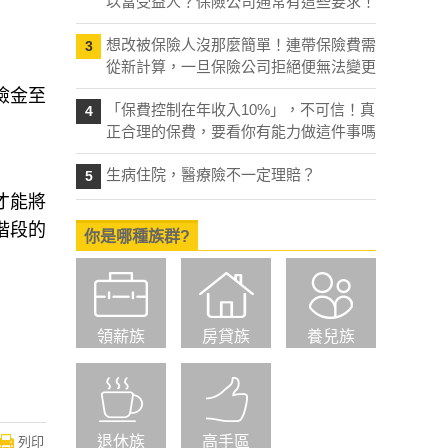
以當受益人？保險公司通常有這些要求！
想改被保險人沒那麼簡單！連帶保險費需
3
從新計算，一旦保險公司拒絕便無法變更
險金至
「保費控制在年收入10%」，不可信！真
4
正合理的保費，要看你有能力做這件事嗎
生病住院，醫療險不一定理賠？
5
才能將
階段的
你是哪種族群?
領薪族
房貸族
養兒族
退休族
高手區
列印