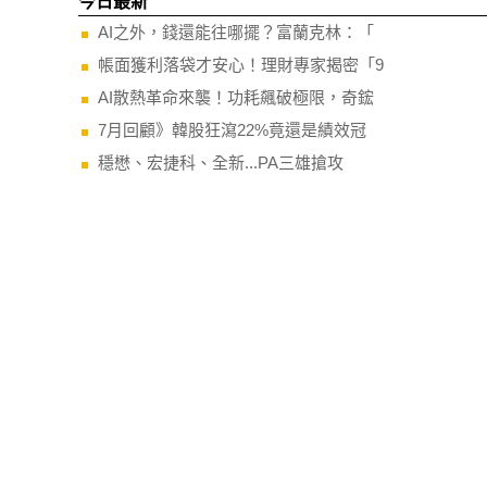
今日最新
AI之外，錢還能往哪擺？富蘭克林：「
帳面獲利落袋才安心！理財專家揭密「9
AI散熱革命來襲！功耗飆破極限，奇鋐
7月回顧》韓股狂瀉22%竟還是績效冠
穩懋、宏捷科、全新...PA三雄搶攻