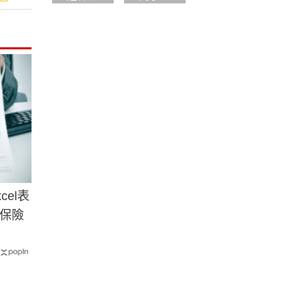
el表
保險