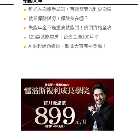
相關文章
新光人壽攜手彰銀，首賣雙美元利變壽險
就業保險與勞工保險差在哪？
失能年金不是重病就能領！請領資格全攻
123萬就能買房！台灣金聯100戶平
AI崛起話題延燒、新北大直完熟登場！