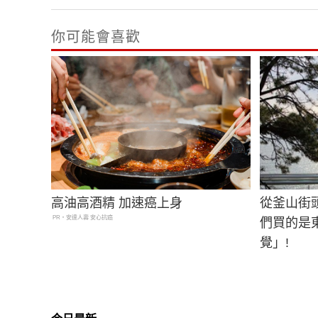
你可能會喜歡
高油高酒精 加速癌上身
從釜山街
PR・安達人壽 安心抗癌
們買的是
覺」!