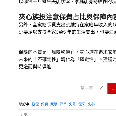
以確保一旦發生失能狀況，家庭能有持續性的
夾心族投注意保費占比與保障內
另外，全家總保費支出應維持在家庭年收入的1
少要足以支撐全家3至5 年的生活支出，也要
保險的本質是「風險移轉」。夾心族在追求家
未來的「不確定性」轉化為「確定性」。建議
更迭而與時俱進。
第一頁
1
關鍵字:
投保
保費
家庭
保單
失能
保障
夾心
分享: