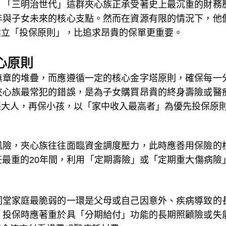
，「三明治世代」這群夾心族正承受著史上最沉重的財務
年與子女未來的核心支點。然而在資源有限的情況下，他
建立「投保原則」，比追求昂貴的保單更重要。
心原則
無章的堆疊，而應遵循一定的核心金字塔原則，確保每一
夾心族最常犯的錯誤，是為子女購買昂貴的終身壽險或醫
保大人，再保小孩，以「家中收入最高者」為優先投保原
風險，夾心族往往面臨資金調度壓力，此時應善用保險的
最重的20年間，利用「定期壽險」或「定期重大傷病險
同堂家庭最脆弱的一環是父母或自己因意外、疾病導致的
，投保時應著重於具「分期給付」功能的長期照顧險或失