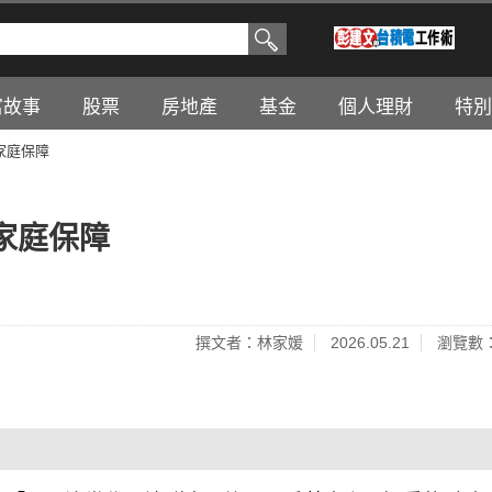
富故事
股票
房地產
基金
個人理財
特別
家庭保障
家庭保障
撰文者：林家媛
2026.05.21
瀏覽數：