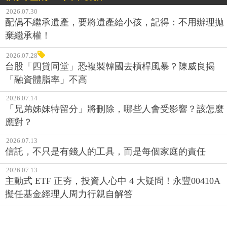
2026.07.30
配偶不繼承遺產，要將遺產給小孩，記得：不用辦理拋
棄繼承權！
2026.07.28
台股「四貸同堂」恐複製韓國去槓桿風暴？陳威良揭
「融資體脂率」不高
2026.07.14
「兄弟姊妹特留分」將刪除，哪些人會受影響？該怎麼
應對？
2026.07.13
信託，不只是有錢人的工具，而是每個家庭的責任
2026.07.13
主動式 ETF 正夯，投資人心中 4 大疑問！永豐00410A
擬任基金經理人周力行親自解答