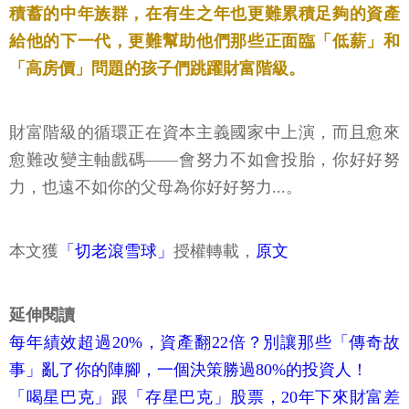
積蓄的中年族群，在有生之年也更難累積足夠的資產
給他的下一代，更難幫助他們那些正面臨「低薪」和
「高房價」問題的孩子們跳躍財富階級。
財富階級的循環正在資本主義國家中上演，而且愈來
愈難改變主軸戲碼——會努力不如會投胎，你好好努
力，也遠不如你的父母為你好好努力...。
本文獲
「切老滾雪球」
授權轉載，
原文
延伸閱讀
每年績效超過20%，資產翻22倍？別讓那些「傳奇故
事」亂了你的陣腳，一個決策勝過80%的投資人！
「喝星巴克」跟「存星巴克」股票，20年下來財富差