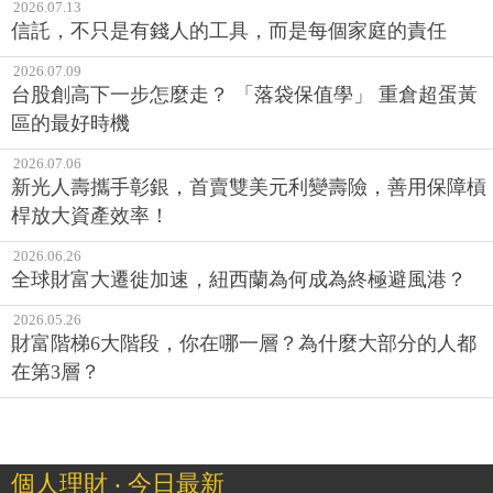
2026.07.13
信託，不只是有錢人的工具，而是每個家庭的責任
2026.07.09
台股創高下一步怎麼走？ 「落袋保值學」 重倉超蛋黃
區的最好時機
2026.07.06
新光人壽攜手彰銀，首賣雙美元利變壽險，善用保障槓
桿放大資產效率！
2026.06.26
全球財富大遷徙加速，紐西蘭為何成為終極避風港？
2026.05.26
財富階梯6大階段，你在哪一層？為什麼大部分的人都
在第3層？
個人理財 ‧ 今日最新