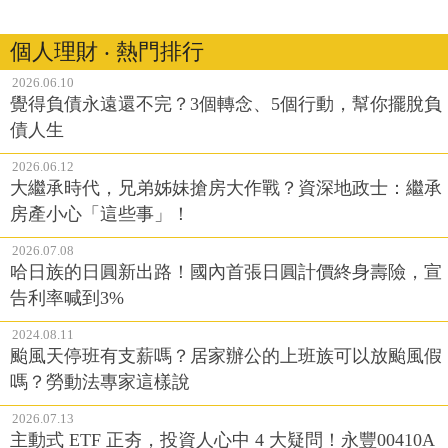
個人理財 ‧ 熱門排行
2026.06.10
覺得負債永遠還不完？3個轉念、5個行動，幫你擺脫負
債人生
2026.06.12
大繼承時代，兄弟姊妹搶房大作戰？資深地政士：繼承
房產小心「這些事」！
2026.07.08
哈日族的日圓新出路！國內首張日圓計價終身壽險，宣
告利率喊到3%
2024.08.11
颱風天停班有支薪嗎？居家辦公的上班族可以放颱風假
嗎？勞動法專家這樣說
2026.07.13
主動式 ETF 正夯，投資人心中 4 大疑問！永豐00410A