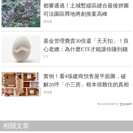
都審通過！土城暫緩區縫合最後拼圖
司法園區釋地將創推案高峰
房地產
基金管理費貴30倍還「天天扣」！良
心老總：為什麼ETF才能讓你賺到錢
ETF
實例！看4張建商預售屋平面圖，破
解20坪「小三房」根本很難住的真相
房地產
Recommended by
相關文章