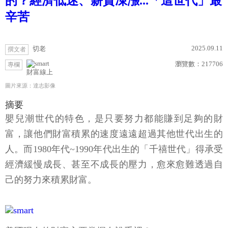
的？經濟低迷、薪資凍漲...「這世代」最
辛苦
2025.09.11
切老
撰文者
瀏覽數：
217706
專欄
財富線上
圖片來源：達志影像
摘要
嬰兒潮世代的特色，是只要努力都能賺到足夠的財
富，讓他們財富積累的速度遠遠超過其他世代出生的
人。而1980年代~1990年代出生的「千禧世代」得承受
經濟緩慢成長、甚至不成長的壓力，愈來愈難透過自
己的努力來積累財富。