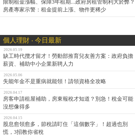
限制租金漲幅、保障3年租期...政府房租管制利大於弊？
房產專家示警：租金提前上漲、物件更稀少
個人理財 ‧ 今日最新
2026.05.19
缺工時代攬才留才！勞動部推育兒友善方案：政府負擔
薪資、補助中小企業新聘人力
2026.05.06
失能年金不是重病就能領！請領資格全攻略
2026.04.17
房客申請租屋補助，房東報稅才知道？別急！稅金可能
沒想像得多
2026.04.15
股息愈領愈多，節稅請盯住「這個數字」！超過也別
慌，3招教你省稅