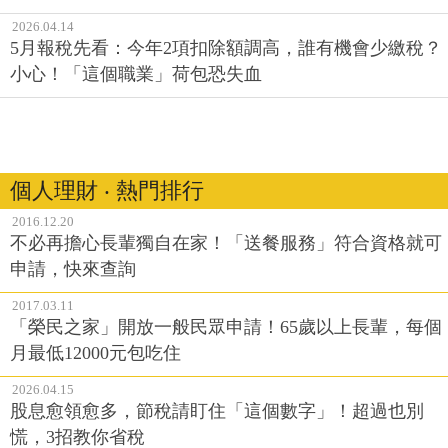
2026.04.14
5月報稅先看：今年2項扣除額調高，誰有機會少繳稅？
小心！「這個職業」荷包恐失血
個人理財 ‧ 熱門排行
2016.12.20
不必再擔心長輩獨自在家！「送餐服務」符合資格就可
申請，快來查詢
2017.03.11
「榮民之家」開放一般民眾申請！65歲以上長輩，每個
月最低12000元包吃住
2026.04.15
股息愈領愈多，節稅請盯住「這個數字」！超過也別
慌，3招教你省稅