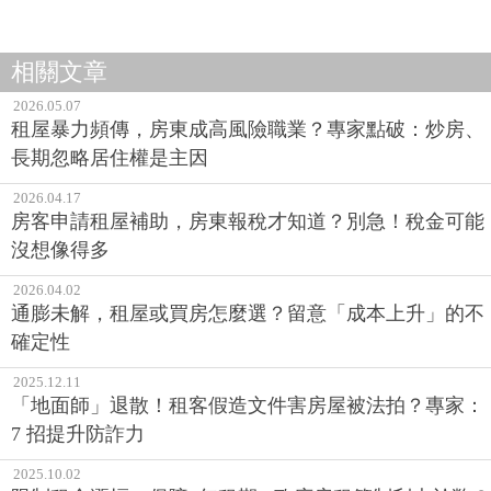
相關文章
2026.05.07
租屋暴力頻傳，房東成高風險職業？專家點破：炒房、
長期忽略居住權是主因
2026.04.17
房客申請租屋補助，房東報稅才知道？別急！稅金可能
沒想像得多
2026.04.02
通膨未解，租屋或買房怎麼選？留意「成本上升」的不
確定性
2025.12.11
「地面師」退散！租客假造文件害房屋被法拍？專家：
7 招提升防詐力
2025.10.02