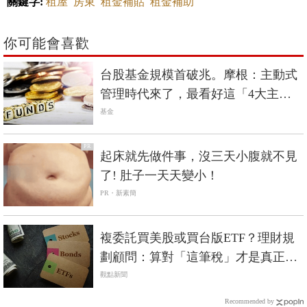
關鍵字:
租屋
房東
租金補貼
租金補助
你可能會喜歡
台股基金規模首破兆。摩根：主動式
管理時代來了，最看好這「4大主
軸」
基金
PR
起床就先做件事，沒三天小腹就不見
了! 肚子一天天變小！
PR・新素簡
複委託買美股或買台版ETF？理財規
劃顧問：算對「這筆稅」才是真正報
酬
觀點新聞
Recommended by