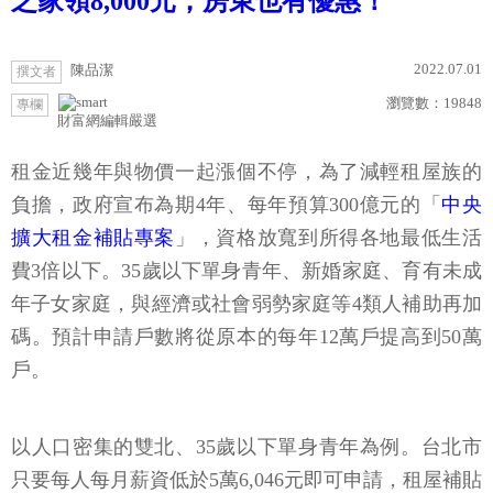
之家領8,000元，房東也有優惠！
2022.07.01
陳品潔
撰文者
瀏覽數：
19848
專欄
財富網編輯嚴選
租金近幾年與物價一起漲個不停，為了減輕租屋族的
負擔，政府宣布為期4年、每年預算300億元的「
中央
擴大租金補貼專案
」，資格放寬到所得各地最低生活
費3倍以下。35歲以下單身青年、新婚家庭、育有未成
年子女家庭，與經濟或社會弱勢家庭等4類人補助再加
碼。預計申請戶數將從原本的每年12萬戶提高到50萬
戶。
以人口密集的雙北、35歲以下單身青年為例。台北市
只要每人每月薪資低於5萬6,046元即可申請，租屋補貼