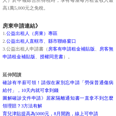
人）於申報綜合所得稅時，享有每屋每月租金收入最
高1萬5,000元之免稅。
房東申請連結》
1.
公益出租人（房東）專區
2.
公益出租人直轄市、縣市聯絡窗口
3.公益出租人申請書（
房客有申請租金補貼版
、
房客無
申請租金補貼版
、
授權同意書
）。
延伸閱讀
確診有半薪可領！請假在家別忘申請「勞保普通傷病
給付」，10天內就可拿到錢
圖解確診文件申請》居家隔離通知書一直拿不到怎麼
領理賠？3方法有解
育兒津貼提高為5000元，8月開跑，線上可申請