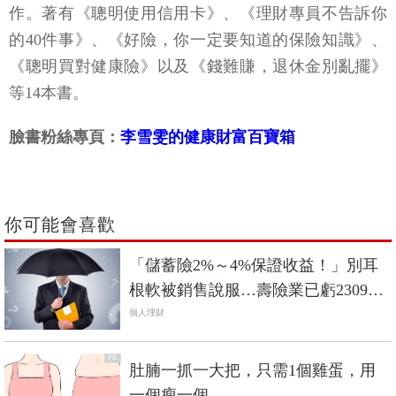
作。著有《聰明使用信用卡》、《理財專員不告訴你
的40件事》、《好險，你一定要知道的保險知識》、
《聰明買對健康險》以及《錢難賺，退休金別亂擺》
等14本書。
臉書粉絲專頁：
李雪雯的健康財富百寶箱
你可能會喜歡
「儲蓄險2%～4%保證收益！」別耳
根軟被銷售說服…壽險業已虧2309
億，還能保證你賺錢？
個人理財
PR
肚腩一抓一大把，只需1個雞蛋，用
一個瘦一個