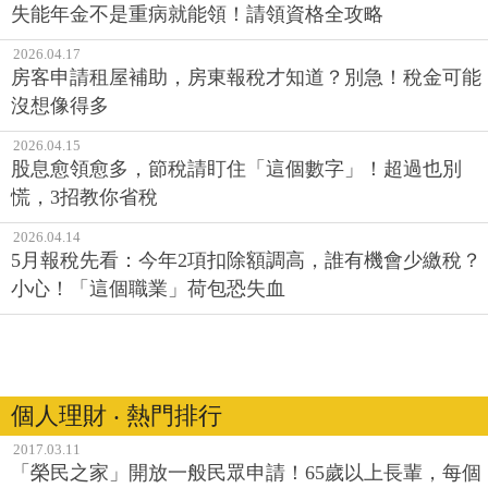
失能年金不是重病就能領！請領資格全攻略
2026.04.17
房客申請租屋補助，房東報稅才知道？別急！稅金可能
沒想像得多
2026.04.15
股息愈領愈多，節稅請盯住「這個數字」！超過也別
慌，3招教你省稅
2026.04.14
5月報稅先看：今年2項扣除額調高，誰有機會少繳稅？
小心！「這個職業」荷包恐失血
個人理財 ‧ 熱門排行
2017.03.11
「榮民之家」開放一般民眾申請！65歲以上長輩，每個