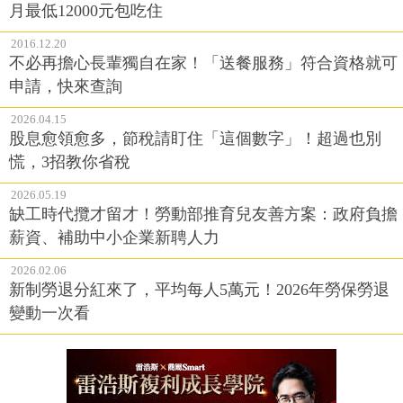
月最低12000元包吃住
2016.12.20
不必再擔心長輩獨自在家！「送餐服務」符合資格就可
申請，快來查詢
2026.04.15
股息愈領愈多，節稅請盯住「這個數字」！超過也別
慌，3招教你省稅
2026.05.19
缺工時代攬才留才！勞動部推育兒友善方案：政府負擔
薪資、補助中小企業新聘人力
2026.02.06
新制勞退分紅來了，平均每人5萬元！2026年勞保勞退
變動一次看