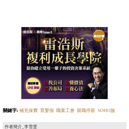
關鍵字:
補充保費
育嬰假
職業工會
留職停薪
SOHO族
作者簡介_李雪雯