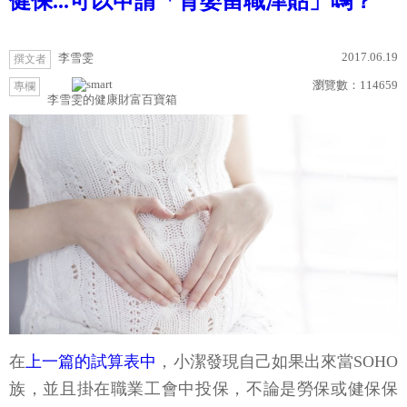
健保...可以申請「育嬰留職津貼」嗎？
2017.06.19
李雪雯
撰文者
瀏覽數：
114659
專欄
李雪雯的健康財富百寶箱
在
上一篇的試算表中
，小潔發現自己如果出來當SOHO
族，並且掛在職業工會中投保，不論是勞保或健保保