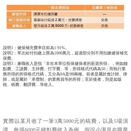
說明1：健保補充費率目前為1.91%。
說明2：單次給付扣繳上限為1000萬元，超過部分則不用扣繳健保補充
保費。
說明3：兼職收入是指「非在本單位投保健保者的薪資所得」，例如鐘
點費、工讀費、主持費、打字費…等，所得格式代碼為50；而執行業
務所得的所得格式代碼，又分為9A及9B兩種。前者是屬於會計師、律
師，或是屬於「承攬制」的業務員等的所得；至於後者，則是如版
稅、稿費、翻譯費…等收入。
實際以某月收了一筆3萬5000元的稿費，以及5場演
講，每場6000元鐘點費收入為例，假設小潔是在職業