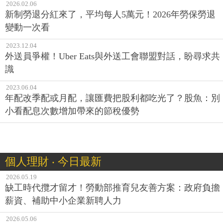
2026.02.06
新制勞退分紅來了，平均每人5萬元！2026年勞保勞退
變動一次看
2023.12.04
外送員爭權！Uber Eats與外送工會聯盟對話，盼尋求共
識
2023.06.04
年配改季配或月配，讓匯費把股利都吃光了？股魚：別
小看配息次數增加帶來的節稅優勢
個人理財 ‧ 今日最新
2026.05.19
缺工時代攬才留才！勞動部推育兒友善方案：政府負擔
薪資、補助中小企業新聘人力
2026.05.06