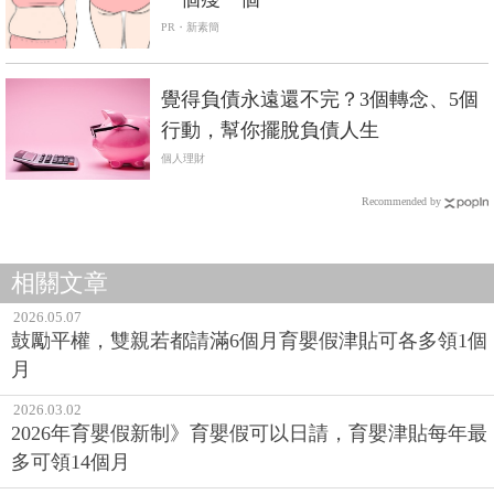
PR・新素簡
覺得負債永遠還不完？3個轉念、5個
行動，幫你擺脫負債人生
個人理財
Recommended by
相關文章
2026.05.07
鼓勵平權，雙親若都請滿6個月育嬰假津貼可各多領1個
月
2026.03.02
2026年育嬰假新制》育嬰假可以日請，育嬰津貼每年最
多可領14個月