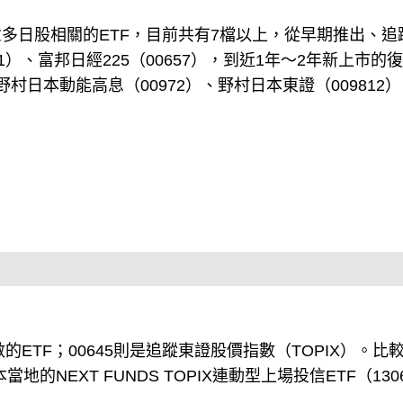
多日股相關的ETF，目前共有7檔以上，從早期推出、追
61）、富邦日經225（00657），到近1年～2年新上市的
、野村日本動能高息（00972）、野村日本東證（009812
指數的ETF；00645則是追蹤東證股價指數（TOPIX）。比
的NEXT FUNDS TOPIX連動型上場投信ETF（130