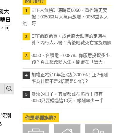
熱門排行
ETF人氣榜》漲時買0050、重挫時更要
1
蹤大
撿！0050單月人氣再激增，0056重返人
復華日
氣二哥
），可
ETF愈跌愈買，成台股大跌時的定海神
2
針？內行人示警：背後暗藏死亡螺旋風險
0050、台積電、00878...你願意投資多少
3
錢？真正想改變人生，關鍵在「數大」
加權正2近10年狂漲近3000%！正2報酬
4
率為什麼不是2倍而是5.4倍？
暴漲的日子，其實都藏在熊市！持有
5
0050只要錯過這10天，報酬率少一半
較特別
你是哪種族群?
6