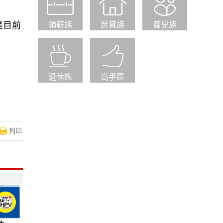
是目前
領薪族
房貸族
養兒族
退休族
高手區
列印