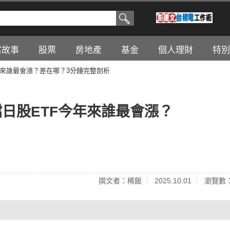
富故事
股票
房地產
基金
個人理財
特別
ETF今年來誰最會漲？差在哪？3分鐘完整剖析
...8檔日股ETF今年來誰最會漲？
撰文者：稀飯
2025.10.01
瀏覽數：