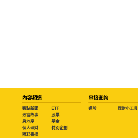
內容頻道
串接查詢
觀點新聞
ETF
選股
理財小工具
致富故事
股票
房地產
基金
個人理財
特別企劃
精彩書摘