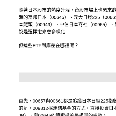
隨著日本股市的熱度升溫，台股市場上也愈來愈
盤的富邦日本（00645）、元大日經225（006
本龍頭（00949）、中信日本商社（00955）
說是選擇愈來愈多樣化。
但這些ETF到底差在哪裡呢？
首先，00657與00661都是追蹤日本日經225
的是，009812採連結基金的方式，直接投資日本當地
JP），與00645的追蹤標的是相同的指數。