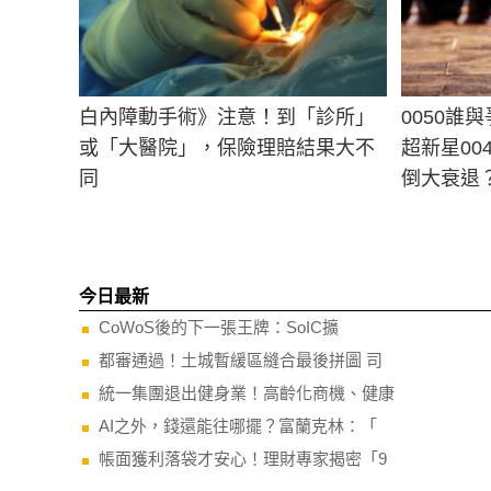
白內障動手術》注意！到「診所」
0050誰
或「大醫院」，保險理賠結果大不
超新星00
同
倒大衰退
今日最新
CoWoS後的下一張王牌：SoIC擴
都審通過！土城暫緩區縫合最後拼圖 司
統一集團退出健身業！高齡化商機、健康
AI之外，錢還能往哪擺？富蘭克林：「
帳面獲利落袋才安心！理財專家揭密「9