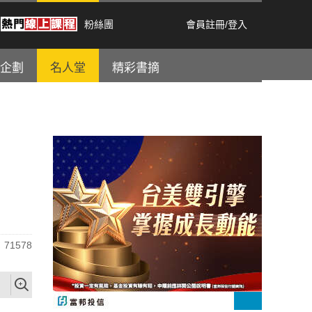
粉絲團
會員註冊
/
登入
企劃
名人堂
精彩書摘
71578