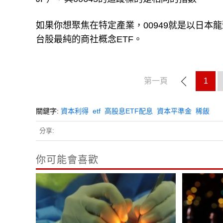
如果你想聚焦在特定產業，00949就是以日本龍
台股最純的商社概念ETF。
第一頁
1
關鍵字:
資本利得
etf
高股息ETF配息
資本平準金
稀飯
分享:
你可能會喜歡