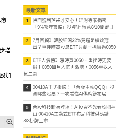
最新文章
也愈
帳面獲利落袋才安心！理財專家揭密
1
「9%攻守兼備」投資術 留意8/10關鍵日
7月回顧》韓股狂瀉22%竟還是績效冠
2
軍？重挫時高股息ETF只剩一檔贏過0050
步增
ETF人氣榜》漲時買0050、重挫時更要
3
撿！0050單月人氣再激增，0056重返人
氣二哥
台股加
00410A正式掛牌！「台版主動QQQ」投
4
資哪些股票？一次看懂AI供應鏈布局
台股科技新兵登場！AI投資不光看護國神
5
山 00410A主動式ETF布局科技供應鏈
8/3掛牌上市