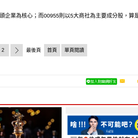
頭企業為核心；而00955則以5大商社為主要成分股，算
2
最後頁
首頁
單頁閱讀