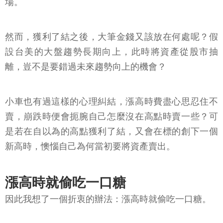
場。
然而，獲利了結之後，大筆金錢又該放在何處呢？假
設台美的大盤趨勢長期向上，此時將資產從股市抽
離，豈不是要錯過未來趨勢向上的機會？
小車也有過這樣的心理糾結，漲高時費盡心思忍住不
賣，崩跌時便會扼腕自己怎麼沒在高點時賣一些？可
是若在自以為的高點獲利了結，又會在標的創下一個
新高時，懊惱自己為何當初要將資產賣出。
漲高時就偷吃一口糖
因此我想了一個折衷的辦法：漲高時就偷吃一口糖。