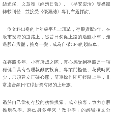
絲追蹤。文章獲《經濟日報》、《早安樂活》等媒體
轉載刊登，並接受《優渥誌》專刊主題採訪。
一位文科出身的七年級平凡上班族，存股資歷9年。在
股市投資的道路上，從昔日匆促上路的迷航小車，走
過股市震盪，搖身一變，成為自帶GPS的領航車。
在存股多年、小有所成之際，真心感受到存股是一項
穩健且具有合理報酬的投資。專業門檻低、花費時間
少，只須建立正確心態，簡單操作即可輕鬆上手，非
常適合鎮日忙碌薪資有限的上班族。
鑑於自己當初存股的徬惶摸索，成立粉專，致力存股
推廣教學。將己身多年來「做中學」的經驗撰文分