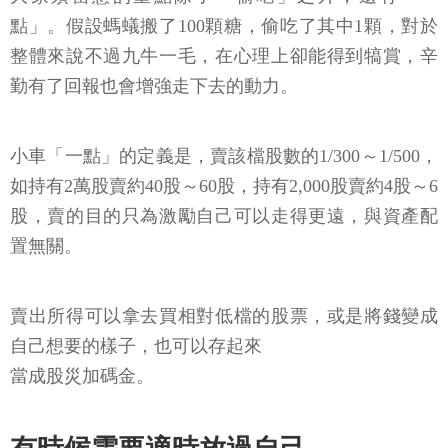
點」。假設螞蟻搬了100顆糖，偷吃了其中1顆，對於
整體來說不過九牛一毛，在心理上卻能得到犒賞，辛
勤有了回報也會增強走下去的動力。
小車「一點」的定義是，賣該檔股數的1/300～1/500，
如持有2萬股賣約40股～60股，持有2,000股賣約4股～6
股，賣的目的只為激勵自己可以走得更遠，與資產配
置無關。
賣出所得可以拿去買相對低檔的股票，或是將錢變成
自己想要的樣子，也可以存起來
當成股災加碼金。