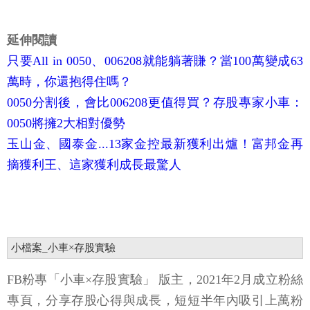
延伸閱讀
只要All in 0050、006208就能躺著賺？當100萬變成63
萬時，你還抱得住嗎？
0050分割後，會比006208更值得買？存股專家小車：
0050將擁2大相對優勢
玉山金、國泰金...13家金控最新獲利出爐！富邦金再
摘獲利王、這家獲利成長最驚人
小檔案_小車×存股實驗
FB粉專「小車×存股實驗」 版主，2021年2月成立粉絲
專頁，分享存股心得與成長，短短半年內吸引上萬粉