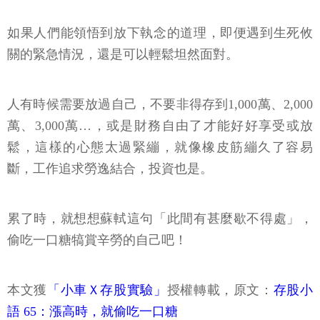
如果人們能領悟到放下執念的道理，即便遇到生死攸
關的緊急情況，還是可以輕鬆坦然面對。
人有時候需要放過自己，不要非得存到1,000萬、2,000
萬、3,000萬…，或是財務自由了才能好好享受或放
鬆，這樣的心態太過緊繃，就像橡皮筋繃久了容易
斷，工作追求勞逸結合，投資也是。
累了時，就想想蘇軾這句「此間有甚麼歇不得處」，
偷吃一口糖犒賞辛勞的自己吧！
本文獲
「小車Ｘ存股實驗」
授權轉載，原文：
存股小
語 65：漲高時，就偷吃一口糖