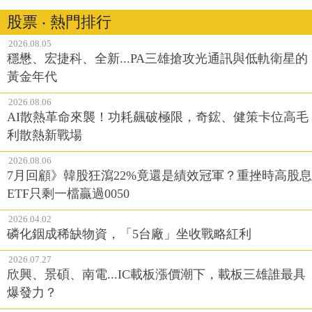
股票 ‧ 熱門排行
2026.08.05
穩懋、宏捷科、全新...PA三雄搶攻光通訊與低軌衛星的
黃金年代
2026.08.06
AI散熱革命來襲！功耗飆破極限，奇鋐、健策卡位高毛
利散熱新戰場
2026.08.06
7月回顧》韓股狂瀉22%竟還是績效冠軍？重挫時高股息
ETF只剩一檔贏過0050
2026.04.02
磷化銦成稀缺物資，「5台廠」坐收戰略紅利
2026.07.27
欣興、景碩、南電...IC載板漲價潮下，載板三雄誰最具
爆發力？