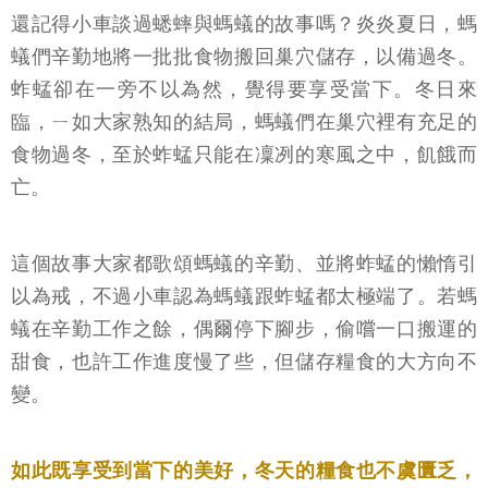
還記得小車談過蟋蟀與螞蟻的故事嗎？炎炎夏日，螞
蟻們辛勤地將一批批食物搬回巢穴儲存，以備過冬。
蚱蜢卻在一旁不以為然，覺得要享受當下。冬日來
臨，ㄧ如大家熟知的結局，螞蟻們在巢穴裡有充足的
食物過冬，至於蚱蜢只能在凜冽的寒風之中，飢餓而
亡。
這個故事大家都歌頌螞蟻的辛勤、並將蚱蜢的懶惰引
以為戒，不過小車認為螞蟻跟蚱蜢都太極端了。若螞
蟻在辛勤工作之餘，偶爾停下腳步，偷嚐一口搬運的
甜食，也許工作進度慢了些，但儲存糧食的大方向不
變。
如此既享受到當下的美好，冬天的糧食也不虞匱乏，