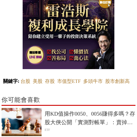
關鍵字:
台股
美股
存股
市值型ETF
多頭牛市
股市創新高
你可能會喜歡
用KD值操作0050、0056賺得多嗎？存
股大俠公開「實測對帳單」：賣掉後
買不回來，就是打斷複利
ETF