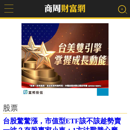
股票
台股驚驚漲，市值型ETF該不該趁勢賣