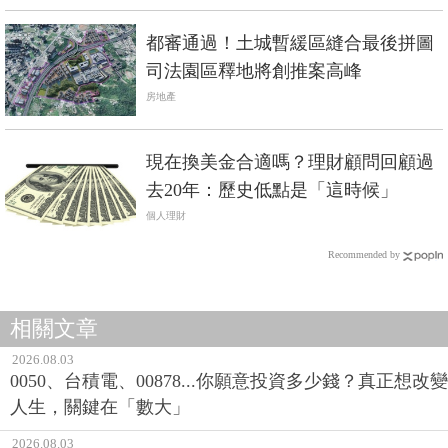
都審通過！土城暫緩區縫合最後拼圖
司法園區釋地將創推案高峰
房地產
現在換美金合適嗎？理財顧問回顧過
去20年：歷史低點是「這時候」
個人理財
Recommended by
相關文章
2026.08.03
0050、台積電、00878...你願意投資多少錢？真正想改變
人生，關鍵在「數大」
2026.08.03