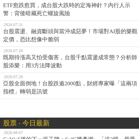
ETF愈跌愈買，成台股大跌時的定海神針？內行人示
警：背後暗藏死亡螺旋風險
2026.07.31
台股震盪、融資斷頭與當沖成惡夢！市場對AI股的樂觀
定價，恐比想像中脆弱
2026.07.28
既期待漲高又怕受傷害，台股千點震盪成常態？分析師
股添樂：用3方法降波動
2026.07.28
亞股全面倒地！台股跌逾2000點，財經專家曝「這兩項
指標」轉弱是訊號
股票 ‧ 今日最新
2026.08.07