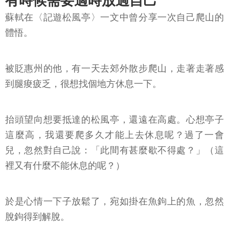
有時候需要適時放過自己
蘇軾在〈記遊松風亭〉一文中曾分享一次自己爬山的
體悟。
被貶惠州的他，有一天去郊外散步爬山，走著走著感
到腿痠疲乏，很想找個地方休息一下。
抬頭望向想要抵達的松風亭，還遠在高處。心想亭子
這麼高，我還要爬多久才能上去休息呢？過了一會
兒，忽然對自己說：「此間有甚麼歇不得處？」（這
裡又有什麼不能休息的呢？）
於是心情一下子放鬆了，宛如掛在魚鉤上的魚，忽然
脫鉤得到解脫。