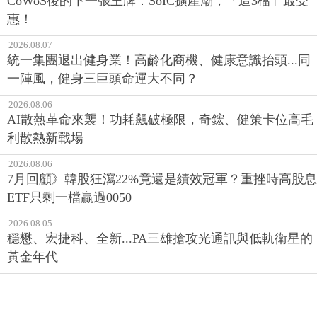
CoWoS後的下一張王牌：SoIC擴產潮，「這3檔」最受
惠！
2026.08.07
統一集團退出健身業！高齡化商機、健康意識抬頭...同
一陣風，健身三巨頭命運大不同？
2026.08.06
AI散熱革命來襲！功耗飆破極限，奇鋐、健策卡位高毛
利散熱新戰場
2026.08.06
7月回顧》韓股狂瀉22%竟還是績效冠軍？重挫時高股息
ETF只剩一檔贏過0050
2026.08.05
穩懋、宏捷科、全新...PA三雄搶攻光通訊與低軌衛星的
黃金年代