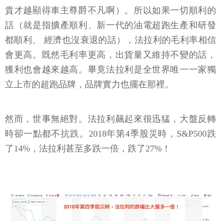
貴才越顯得車主尊爵不凡啊）。所以如果一切順利的
話（就是指擴產順利、新一代的油電超跑生產和研發
都順利、 經濟也沒衰退的話），法拉利的毛利率相信
會更高。既然毛利率更高，出貨量又維持不變的話，
獲利也會越來越高。畢竟法拉利是全世界唯一一家獨
立上市的超跑品牌，品牌實力也擺在那裡。
然而，世事無絕對。法拉利飆起來很迅猛，大盤反轉
時卻一點都不抗跌。2018年第4季股災時，S&P500跌
了14%，法拉利甚至多跌一倍，跌了27%！