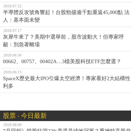
2026.07.22
半導體反攻號角響起！台股勁揚逾千點重返45,000點 法
人：基本面未變
2026.07.17
灰犀牛來了？美期中選舉前，股市波動大！但專家呼
籲：別急著離場
2026.06.30
00662、00757、00402A…3檔美股科技ETF怎麼選？
2026.06.15
SpaceX歷史最大IPO引爆太空經濟！專家看好2大結構性
利多
股票 ‧ 今日最新
2026.08.06