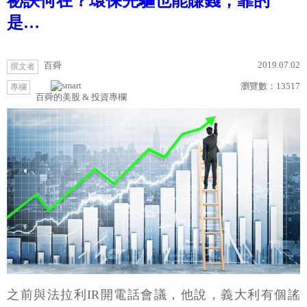
祕訣何在？環保先驅也能賺錢，靠的
是…
2019.07.02
百舜
撰文者
瀏覽數：
13517
專欄
百舜的美股 & 投資專欄
之前與法拉利IR開電話會議，他說，義大利有個謠