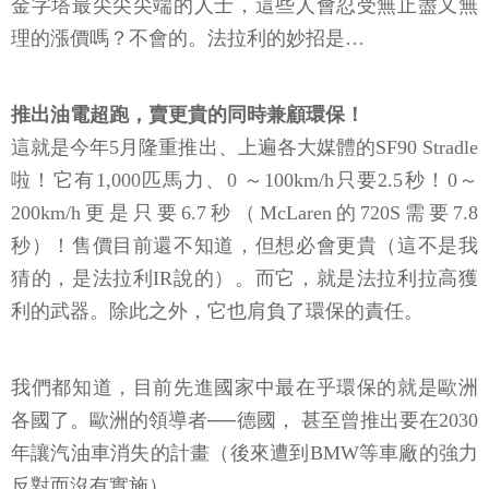
金字塔最尖尖尖端的人士，這些人會忍受無止盡又無
理的漲價嗎？不會的。法拉利的妙招是…
推出油電超跑，賣更貴的同時兼顧環保！
這就是今年5月隆重推出、上遍各大媒體的SF90 Stradle
啦！它有1,000匹馬力、0 ～100km/h只要2.5秒！0～
200km/h更是只要6.7秒（McLaren的720S需要7.8
秒）！售價目前還不知道，但想必會更貴（這不是我
猜的，是法拉利IR說的）。而它，就是法拉利拉高獲
利的武器。除此之外，它也肩負了環保的責任。
我們都知道，目前先進國家中最在乎環保的就是歐洲
各國了。歐洲的領導者──德國， 甚至曾推出要在2030
年讓汽油車消失的計畫（後來遭到BMW等車廠的強力
反對而沒有實施）。