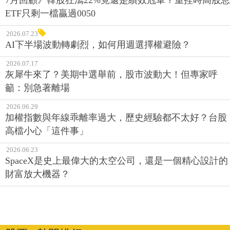
7月回顧》韓股狂瀉22%竟還是績效冠軍？重挫時高股息
ETF只剩一檔贏過0050
2026.07.23
AI下半場波動轉劇烈，如何用週選擇權避險？
2026.07.17
灰犀牛來了？美期中選舉前，股市波動大！但專家呼
籲：別急著離場
2026.06.29
加權指數與年線乖離率過大，歷史經驗都不太好？台股
高檔小心「這件事」
2026.06.23
SpaceX是史上最偉大的太空公司，還是一個精心設計的
財富放大機器？