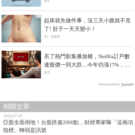
股市
PR
起床就先做件事，沒三天小腹就不見
了! 肚子一天天變小！
PR・新素簡
丟了熱門影集播放權，Netflix訂戶數
連股價一同大跌…今年仍漲17%，未
來續成長？
股市
Recommended by
相關文章
2026.07.28
亞股全面倒地！台股跌逾2000點，財經專家曝「這兩項
指標」轉弱是訊號