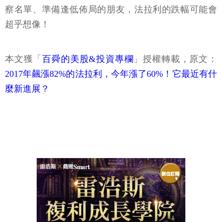
察名單、準備逢低佈局的朋友，法拉利的跌幅可能會
超乎想像！
本文獲「
百舜的美股&投資專欄
」授權轉載，原文：
2017年飆漲82%的法拉利，今年漲了60%！它最近有什
麼新進展？