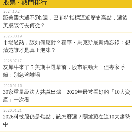
股票 ‧ 熱門排行
2024.10.24
距美國大選不到2週，巴菲特指標逼近歷史高點，選後
美股該何去何從？
2025.08.19
市場過熱，該如何應對？霍華・馬克斯最新備忘錄：想
清楚誰才是真正泡沫？
2026.07.17
灰犀牛來了？美期中選舉前，股市波動大！但專家呼
籲：別急著離場
2026.01.16
30家重量級法人共識出爐：2026年最被看好的「10大資
產」一次看
2026.01.21
2026科技股仍是焦點，該怎麼選？關鍵藏在這10大趨勢
中