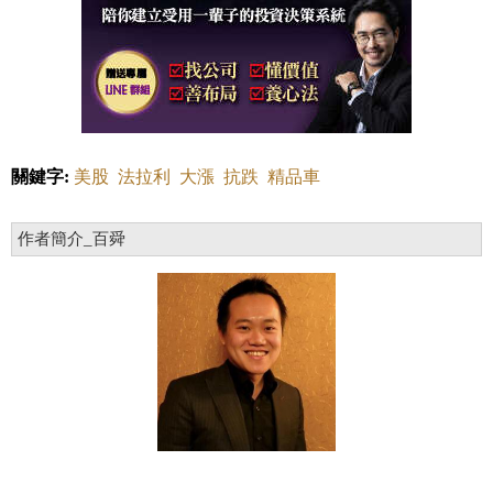
關鍵字:
美股
法拉利
大漲
抗跌
精品車
作者簡介_百舜