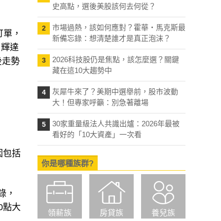
史高點，選後美股該何去何從？
市場過熱，該如何應對？霍華・馬克斯最
2
訂單，
新備忘錄：想清楚誰才是真正泡沫？
，輝達
2026科技股仍是焦點，該怎麼選？關鍵
後走勢
3
藏在這10大趨勢中
灰犀牛來了？美期中選舉前，股市波動
4
大！但專家呼籲：別急著離場
30家重量級法人共識出爐：2026年最被
5
看好的「10大資產」一次看
因包括
你是哪種族群?
紀錄，
0點大
領薪族
房貸族
養兒族