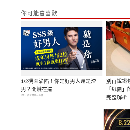
你可能會喜歡
1/2機率淪陷！你是好男人還是渣
別再說鐵
男？關鍵在這
「紙團」
PR・台灣癌症基金會
完整解析