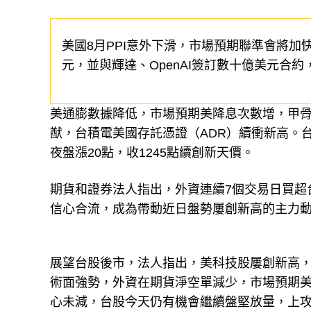
美國8月PPI意外下滑，市場預期聯準會將加
元，並與輝達、OpenAI簽訂數十億美元合約
美通膨數據降低，市場預期美降息次數增，甲骨文
猷，台積電美國存託憑證（ADR）續衝新高。台
夜盤漲20點，收1245點續創新天價。
期貨和證券法人指出，外資連續7個交易日買超台
信心合流，成為帶動近日盤勢屢創新高的主力
展望台股後市，法人指出，美科技股屢創新高，
術面強勢，外資在期貨淨空單減少，市場預期美
心未減，台股今天仍有機會繼續盤堅放量，上