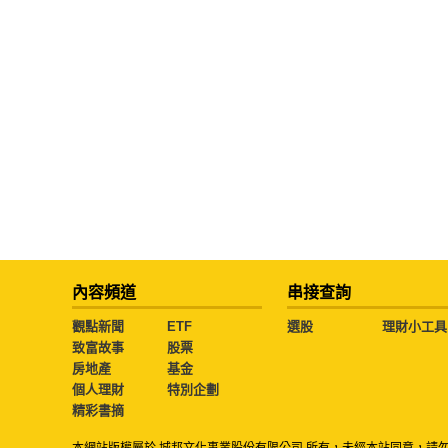
內容頻道
串接查詢
觀點新聞
ETF
選股
理財小工具
致富故事
股票
房地產
基金
個人理財
特別企劃
精彩書摘
本網站版權屬於 城邦文化事業股份有限公司 所有，未經本站同意，請