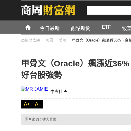
ETF
今日最新
觀點新聞
致
商周財富網
股票
美股
甲骨文（Oracle）飆漲近36%、
甲骨文（Oracle）飆漲近3
好台股強勢
中央社
圖片來源：達志影像