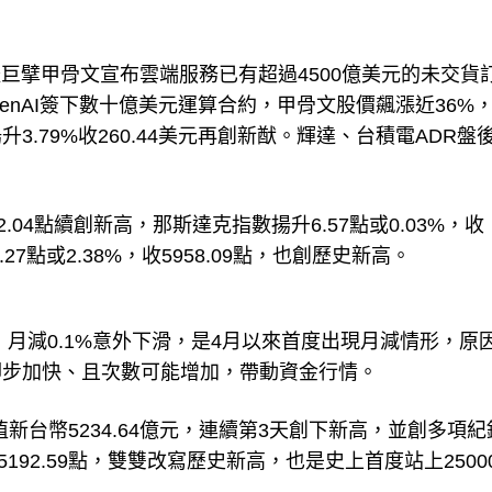
巨擘甲骨文宣布雲端服務已有超過4500億美元的未交貨
者OpenAI簽下數十億美元運算合約，甲骨文股價飆漲近36%
揚升3.79%收260.44美元再創新猷。輝達、台積電ADR盤
32.04點續創新高，那斯達克指數揚升6.57點或0.03%，收
27點或2.38%，收5958.09點，也創歷史新高。
）月減0.1%意外下滑，是4月以來首度出現月減情形，原
腳步加快、且次數可能增加，帶動資金行情。
，成交值新台幣5234.64億元，連續第3天創下新高，並創多項
5192.59點，雙雙改寫歷史新高，也是史上首度站上2500