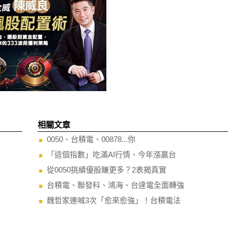
相關文章
0050、台積電、00878...你
「這個指數」吃滿AI行情、今年漲贏台
從0050挑績優股賺更多？2表揭真實
台積電、聯發科、鴻海、台達電全面轉強
魏哲家連喊3次「愈來愈強」！台積電法