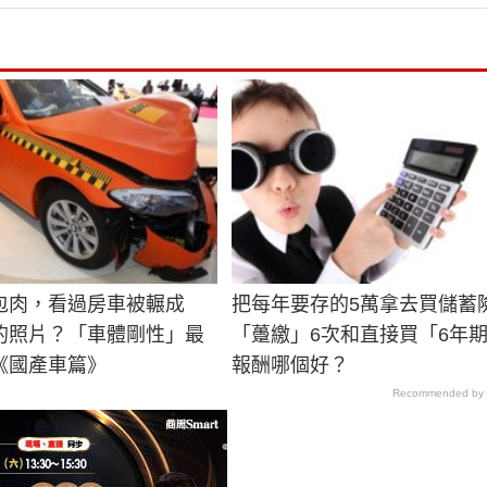
包肉，看過房車被輾成
把每年要存的5萬拿去買儲蓄
的照片？「車體剛性」最
「躉繳」6次和直接買「6年
《國產車篇》
報酬哪個好？
Recommended by