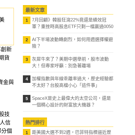
最新文章
美
7月回顧》韓股狂瀉22%竟還是績效冠
1
軍？重挫時高股息ETF只剩一檔贏過0050
AI下半場波動轉劇烈，如何用週選擇權避
2
險？
再創新
期貨
灰犀牛來了？美期中選舉前，股市波動
3
大！但專家呼籲：別急著離場
加權指數與年線乖離率過大，歷史經驗都
4
資金與
不太好？台股高檔小心「這件事」
SpaceX是史上最偉大的太空公司，還是
5
一個精心設計的財富放大機器？
股技
人信
熱門排行
部分個
距美國大選不到2週，巴菲特指標逼近歷
1