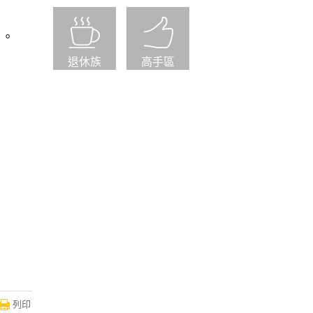
口。
退休族
高手區
列印