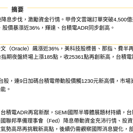
摘要
快降息步伐，激勵資金行情。甲骨文雲端訂單突破4,500億
，股價暴漲近36%，輝達、台積電ADR同步創高。
（Oracle）飆漲近36%，美科技股標普、那指、費半
指期夜盤終場上漲185點，收25361點再創新高，台積電
股，連9日加碼台積電帶動股價觸1230元新高價，市場
動能。
台積電ADR再寫新猷，SEMI國際半導體展題材持續，台
國聯邦準備理事會（Fed）降息帶動資金充沛行情、投資
攻氣勢高昂再挑戰新高點，後續仍需觀察國際消息變化，