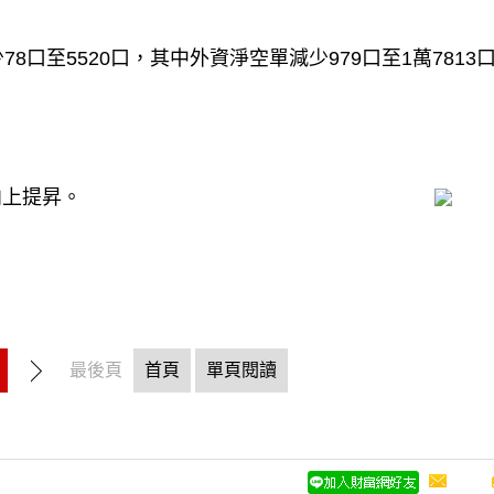
口至5520口，其中外資淨空單減少979口至1萬7813
向上提昇。
最後頁
首頁
單頁閱讀