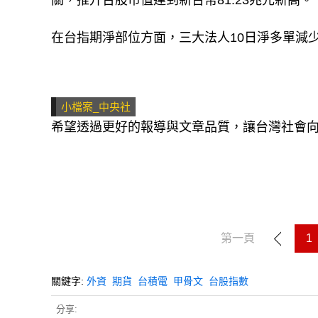
關，推升台股市值達到新台幣81.23兆元新高。
在台指期淨部位方面，三大法人10日淨多單減少78
小檔案_中央社
希望透過更好的報導與文章品質，讓台灣社會
第一頁
1
關鍵字:
外資
期貨
台積電
甲骨文
台股指數
分享: