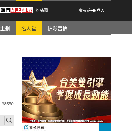
粉絲團
會員註冊
/
登入
企劃
名人堂
精彩書摘
38550