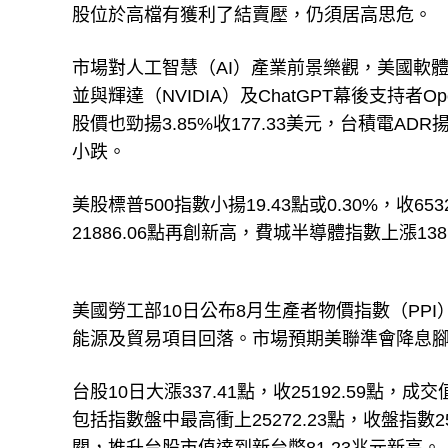
股位於高檔有獲利了結賣壓，仍須居高思危。
市場對人工智慧（AI）產業前景樂觀，美國軟體
並與輝達（NVIDIA）及ChatGPT幕後支持
股價也勁揚3.85%收177.33美元，台積電ADR
小跌。
美股標普500指數小揚19.43點或0.30%，收65
21886.06點再創新高，費城半導體指數上漲138.
美國勞工部10日公布8月生產者物價指數（PPI
能源及貿易項目回落。市場預期美聯準會降息
台股10日大漲337.41點，收25192.59點
包括指數盤中最高衝上25272.23點，收盤指數2