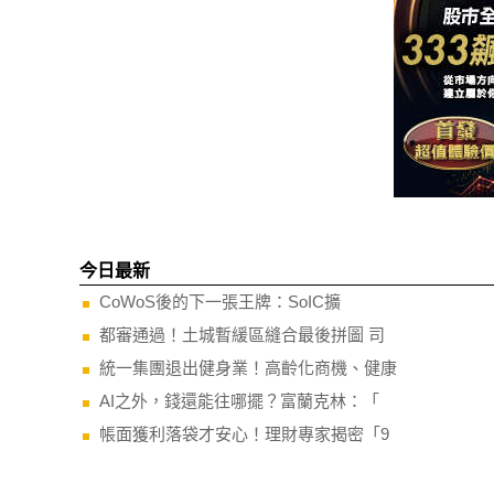
今日最新
CoWoS後的下一張王牌：SoIC擴
都審通過！土城暫緩區縫合最後拼圖 司
統一集團退出健身業！高齡化商機、健康
AI之外，錢還能往哪擺？富蘭克林：「
帳面獲利落袋才安心！理財專家揭密「9