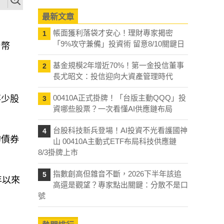
最新文章
帳面獲利落袋才安心！理財專家揭密
1
「9%攻守兼備」投資術 留意8/10關鍵日
台幣
基金規模2年增近70%！第一金投信董事
2
長尤昭文：投信迎向大資產管理時代
00410A正式掛牌！「台版主動QQQ」投
不少股
3
資哪些股票？一次看懂AI供應鏈布局
台股科技新兵登場！AI投資不光看護國神
4
的債券
山 00410A主動式ETF布局科技供應鏈
8/3掛牌上市
指數創高但雜音不斷，2026下半年該追
5
年以來
高還是觀望？專家點出關鍵：分散不是口
號