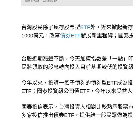
圖片來源：達志影像
台灣股民除了瘋存股票型
ETF
外，近來掀起新存
1000億元，改寫
債券ETF
發展新里程碑；國泰投
台股近期漲聲不斷，今天加權指數差「一點」叩
民將領取的股息轉向投入目前基期較低的投資級
今年以來，投資一籃子債券的債券型ETF成為
ETF；國泰投資級公司債ETF，今年以來受益人
國泰投信表示，台灣投資人相對比較熟悉股票
多家投信推出債券ETF，提供給一般民眾做為