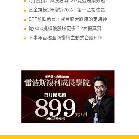
7月回顧》韓股狂瀉22%竟還是績效冠
基金規模2年增近70%！第一金投信董
ETF愈跌愈買，成台股大跌時的定海神
從0050挑績優股賺更多？2表揭真實
下半年首檔全新掛牌主動式台股ETF