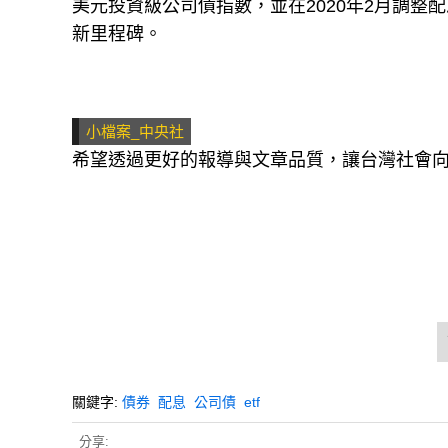
美元投資級公司債指數，並在2020年2月調整配
新里程碑。
小檔案_中央社
希望透過更好的報導與文章品質，讓台灣社會
關鍵字:
債券
配息
公司債
etf
分享: