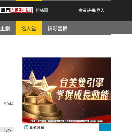
粉絲團
會員註冊
/
登入
企劃
名人堂
精彩書摘
：9044