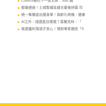
CoWoS後的下一張王牌：SoIC擴
都審通過！土城暫緩區縫合最後拼圖 司
統一集團退出健身業！高齡化商機、健康
AI之外，錢還能往哪擺？富蘭克林：「
帳面獲利落袋才安心！理財專家揭密「9