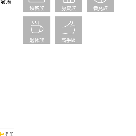
F發展
領薪族
房貸族
養兒族
退休族
高手區
列印