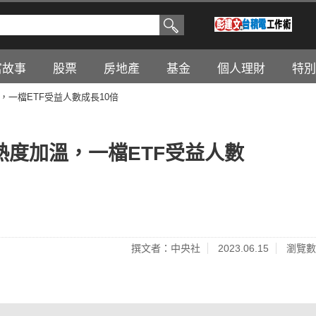
富故事
股票
房地產
基金
個人理財
特別
，一檔ETF受益人數成長10倍
熱度加溫，一檔ETF受益人數
撰文者：中央社
2023.06.15
瀏覽數