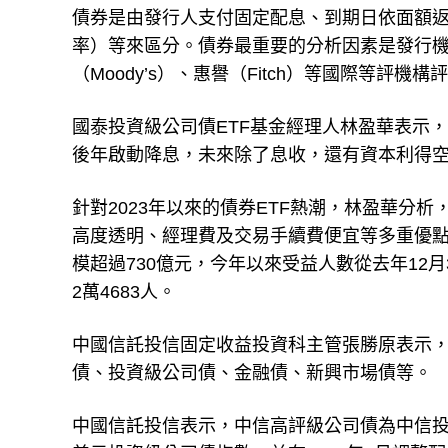
債券是由發行人支付固定配息、到期日依面額
率）等來區分。債券最重要的分析因素是發行機構會不
（Moody’s）、惠譽（Fitch）等國際等評機構
國泰投資級公司債ETF基金經理人林盈華表示
後年啟動降息，未來除了息收，還有資本利得
針對2023年以來的債券ETF熱潮，林盈華分析
高度透明、經理費及交易手續費便宜等多重優點。
模超過730億元，今年以來受益人數從去年12月
2萬4683人。
中國信託投信固定收益投資科主管張勝原表示，
債、投資級公司債、金融債、新興市場債等。
中國信託投信表示，中信高評級公司債為中信投信