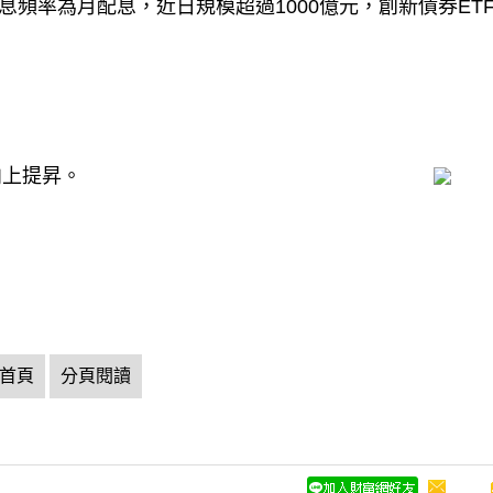
息頻率為月配息，近日規模超過1000億元，創新債券ET
向上提昇。
首頁
分頁閱讀