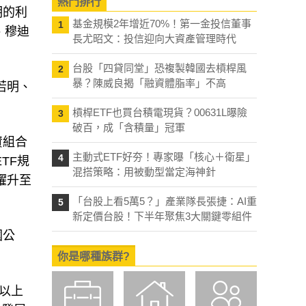
熱門排行
明的利
基金規模2年增近70%！第一金投信董事
1
、穆迪
長尤昭文：投信迎向大資產管理時代
台股「四貸同堂」恐複製韓國去槓桿風
2
暴？陳威良揭「融資體脂率」不高
若明、
槓桿ETF也買台積電現貨？00631L曝險
3
破百，成「含積量」冠軍
資組合
主動式ETF好夯！專家曝「核心＋衛星」
4
TF規
混搭策略：用被動型當定海神針
躍升至
「台股上看5萬5？」產業隊長張捷：AI重
5
新定價台股！下半年聚焦3大關鍵零組件
國公
你是哪種族群?
級以上