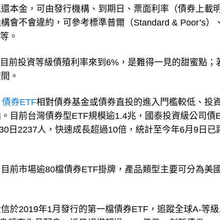
返還本金，可由發行機構、到期日、票面利率（債券上載
會違約，可參考標準普爾（Standard & Poor’s）
評等。
，目前投資等級債殖利率來到6%，是難得一見的甜蜜點；
空間。
，
債券ETF
相對債券基金或債券直投的進入門檻較低、投
目前台灣債券型ETF規模逾1.4兆，國泰投資級公司債E
30日2237人，快速成長超過10倍，統計至今年6月9日已
目前市場逾80檔債券ETF掛牌，產品類型主要可分為美
於2019年1月發行的第一檔債券ETF，追蹤全球A-等