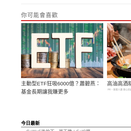
你可能會喜歡
主動型ETF狂吸6000億？蕭碧燕：
高油高酒
PR・安達人壽 安心抗
基金長期讓我賺更多
今日最新