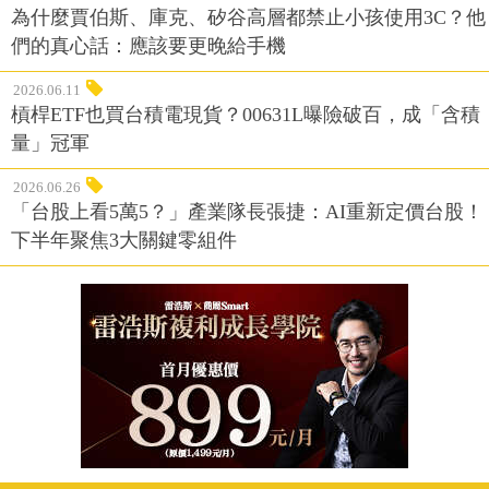
為什麼賈伯斯、庫克、矽谷高層都禁止小孩使用3C？他
們的真心話：應該要更晚給手機
2026.06.11
槓桿ETF也買台積電現貨？00631L曝險破百，成「含積
量」冠軍
2026.06.26
「台股上看5萬5？」產業隊長張捷：AI重新定價台股！
下半年聚焦3大關鍵零組件