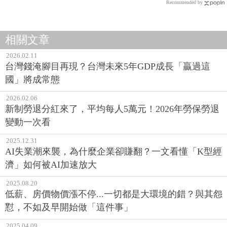
Recommended by
相關文章
2026.02.11
台灣錢淹腳目再現？台灣未來5年GDP成長「贏過這
國」將成常態
2026.02.06
新制勞退分紅來了，平均每人5萬元！2026年勞保勞退
變動一次看
2025.12.31
AI失業潮來襲，為什麼企業卻賺翻？一文看懂「K型經
濟」如何被AI加速放大
2025.08.20
低薪、房價物價漲不停...一切都是大環境的錯？與其怨
懟，不如及早開始做「這件事」
2025.04.09