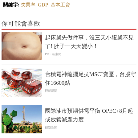
關鍵字:
失業率
GDP
基本工資
你可能會喜歡
PR
起床就先做件事，沒三天小腹就不見
了! 肚子一天天變小！
PR・新素簡
台積電神龍擺尾抗MSCI賣壓，台股守
住16600點
觀點新聞
國際油市預期供需平衡 OPEC+8月起
或放鬆減產力度
觀點新聞