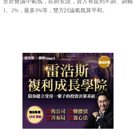
至於會議中氣氛，莊爵安說，資方有提到不調、調幅
1、2%，最多3%等，雙方討論氣氛算平和。