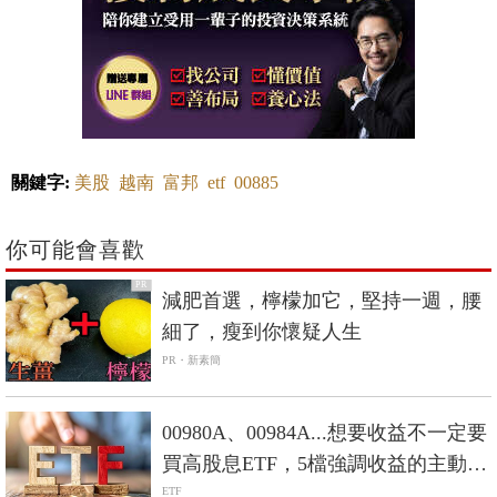
關鍵字:
美股
越南
富邦
etf
00885
你可能會喜歡
PR
減肥首選，檸檬加它，堅持一週，腰
細了，瘦到你懷疑人生
PR・新素簡
00980A、00984A...想要收益不一定要
買高股息ETF，5檔強調收益的主動式
ETF一次看！
ETF