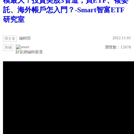
模最大！投資美股3管道，買ETF、複委
託、海外帳戶怎入門？-Smart智富ETF
研究室
2022.11.01
編輯部
撰文者
瀏覽數：
12678
專欄
財富網編輯嚴選