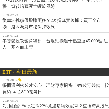
警：背後暗藏死亡螺旋風險
2026.07.23
從0050挑績優股賺更多？2表揭真實數據：買下全市
場，是因為對市場保持敬畏！
2026.07.22
半導體反攻號角響起！台股勁揚逾千點重返45,000點 法
人：基本面未變
ETF ‧ 今日最新
2026.08.06
帳面獲利落袋才安心！理財專家揭密「9%攻守兼備」投
資術 留意8/10關鍵日
2026.08.06
7月回顧》韓股狂瀉22%竟還是績效冠軍？重挫時高股息