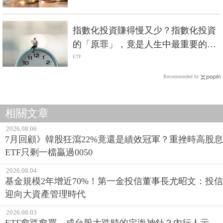
指數化投資賺得慢又少？指數化投資
的「原罪」，竟是人生中最重要的禮
物？
ETF
Recommended by
相關文章
2026.08.06
7月回顧》韓股狂瀉22%竟還是績效冠軍？重挫時高股息
ETF只剩一檔贏過0050
2026.08.04
基金規模2年增近70%！第一金投信董事長尤昭文：投信
迎向大資產管理時代
2026.08.03
ETF愈跌愈買，成台股大跌時的定海神針？內行人示