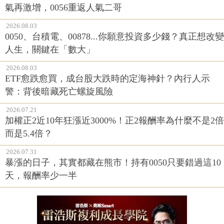
氣再激增，0056重返人氣二哥
2026.08.03
0050、台積電、00878...你願意投資多少錢？真正想改變
人生，關鍵在「數大」
2026.08.03
ETF愈跌愈買，成台股大跌時的定海神針？內行人示
警：背後暗藏死亡螺旋風險
2026.07.21
加權正2近10年狂漲近3000%！正2報酬率為什麼不是2倍
而是5.4倍？
2026.07.31
暴漲的日子，其實都藏在熊市！持有0050只要錯過這10
天，報酬率少一半