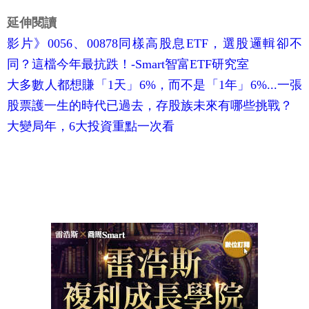
延伸閱讀
影片》0056、00878同樣高股息ETF，選股邏輯卻不
同？這檔今年最抗跌！-Smart智富ETF研究室
大多數人都想賺「1天」6%，而不是「1年」6%...一張
股票護一生的時代已過去，存股族未來有哪些挑戰？
大變局年，6大投資重點一次看