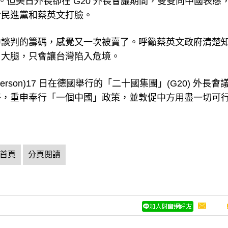
。但美日外長卻在 G20 外長會議期間，雙雙向中國表態
對民進黨和蔡英文打臉。
中談判的籌碼，感覺又一次被賣了。呼籲蔡英文政府清楚
日大腿，只會讓台灣陷入危境。
erson)17 日在德國舉行的「二十國集團」(G20) 外長會
好，重申奉行「一個中國」政策，並敦促中方用盡一切可
首頁
分頁閱讀