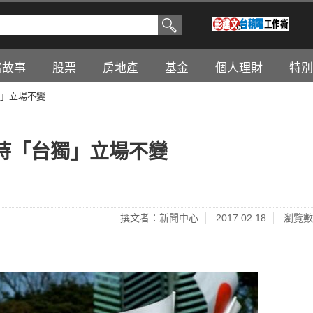
富故事
股票
房地產
基金
個人理財
特別
」立場不變
持「台獨」立場不變
撰文者：新聞中心
2017.02.18
瀏覽數