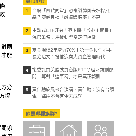
熱門排行
條
台股「四貸同堂」恐複製韓國去槓桿風
1
教
暴？陳威良揭「融資體脂率」不高
主動式ETF好夯！專家曝「核心＋衛星」
2
混搭策略：用被動型當定海神針
，對兩
基金規模2年增近70%！第一金投信董事
3
，才能
長尤昭文：投信迎向大資產管理時代
複委託買美股或買台版ETF？理財規劃顧
4
問：算對「這筆稅」才是真正報酬
雙方分
黃仁勳旋風來台演講，黃仁勳：沒有台積
5
方提
電，輝達不會有今天成就
你是哪種族群?
岸關係