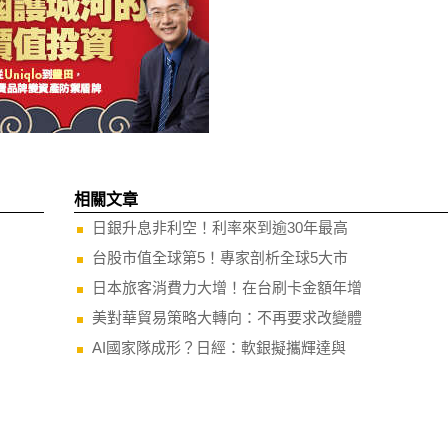
相關文章
日銀升息非利空！利率來到逾30年最高
台股市值全球第5！專家剖析全球5大市
日本旅客消費力大增！在台刷卡金額年增
美對華貿易策略大轉向：不再要求改變體
AI國家隊成形？日經：軟銀擬攜輝達與