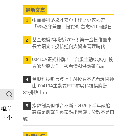
最新文章
帳面獲利落袋才安心！理財專家揭密
1
「9%攻守兼備」投資術 留意8/10關鍵日
基金規模2年增近70%！第一金投信董事
2
長尤昭文：投信迎向大資產管理時代
00410A正式掛牌！「台版主動QQQ」投
3
資哪些股票？一次看懂AI供應鏈布局
台股科技新兵登場！AI投資不光看護國神
4
山 00410A主動式ETF布局科技供應鏈
8/3掛牌上市
指數創高但雜音不斷，2026下半年該追
5
外相岸
高還是觀望？專家點出關鍵：分散不是口
」，不
號