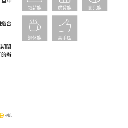
，重申
領薪族
房貸族
養兒族
知道台
退休族
高手區
議期間
行的辦
列印