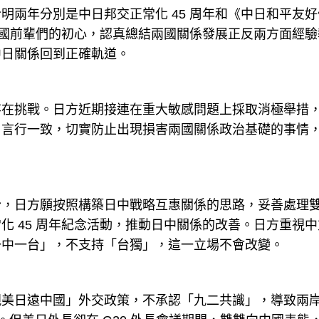
明兩年分別是中日邦交正常化 45 周年和《中日和平友好
忘兩國前輩們的初心，認真總結兩國關係發展正反兩方面經驗
中日關係回到正確軌道。
存在挑戰。日方近期接連在重大敏感問題上採取消極舉措
，言行一致，切實防止出現損害兩國關係政治基礎的事情
份，日方願按照構築日中戰略互惠關係的思路，妥善處理
化 45 周年紀念活動，推動日中關係的改善。日方重視中
一中一台」，不支持「台獨」，這一立場不會改變。
親美日遠中國」外交政策，不承認「九二共識」，導致兩