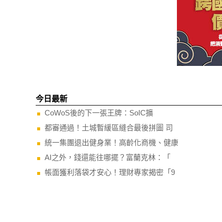
今日最新
CoWoS後的下一張王牌：SoIC擴
都審通過！土城暫緩區縫合最後拼圖 司
統一集團退出健身業！高齡化商機、健康
AI之外，錢還能往哪擺？富蘭克林：「
帳面獲利落袋才安心！理財專家揭密「9