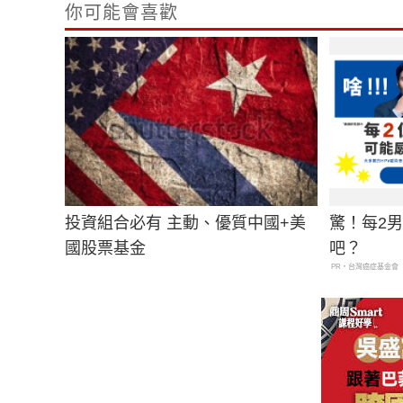
你可能會喜歡
投資組合必有 主動、優質中國+美
驚！每2
國股票基金
吧？
PR・台灣癌症基金會