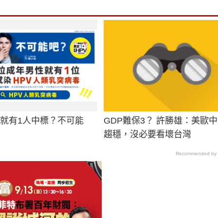
男就有1人中標？不可能
GDP難保3？ 許勝雄：美歐
趨穩，沒必要看壞台灣
Recommended by