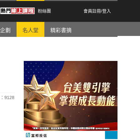
粉絲團
會員註冊
/
登入
企劃
名人堂
精彩書摘
：9128