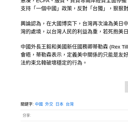
急凍，ECFA、服貿、貨貿等兩岸經貿全面停擺
支持「一個中國」政策，反對「台獨」，狠狠
輿論認為，在大國博奕下，台灣再次淪為美日
灣的處境，以台灣人民的利益為重，若死抱美
中國外長王毅和美國新任國務卿蒂勒森 (Rex Till
會晤，蒂勒森表示，定義美中關係的只能是友
法約束北韓破壞穩定的行為。
關鍵字:
中國
外交
日本
台灣
分享: