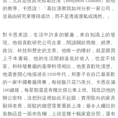
習，尤其是投資先知葛拉漢（Benjamin Graham）給他
的教導。卡恩說：「葛拉漢教我如何分析一家公司，
並藉由研究來獲得成功，而不是透過運氣或偶然。」
對卡恩來說，生活中許多的樂趣，來自知識上的發
現。他很喜歡研究公司企業，閱讀關於商務、經濟、
政治、科技和歷史的文章。他唯一的嗜好，就是購買
上千本書籍。他的生活開銷遠低於收入，也從不炫
富。和時髦餐廳的毫華料理相比，他更喜歡吃漢堡。
他還會開心地描述在1930年代，和妻子在自己最喜歡
的一家中國餐廳用餐，每頓飯只花75美分。卡恩在滿
100歲後，每星期還是有幾次搭公車上班。我造訪他的
辦公室時，沒想到這裡如此不起眼：實用取向的家具
顯得老舊，斑駁的牆壁需要重新上漆；最令人矚目的
裝飾品是一面布告欄，上頭是幾十幅家庭合照，還有