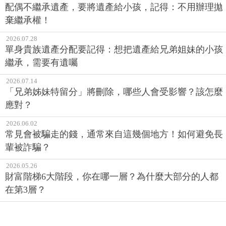
配偶不繼承遺產，要將遺產給小孩，記得：不用辦理拋
棄繼承權！
2026.07.28
單身貴族遺產分配要記得：想把遺產給兄弟姐妹的小孩
繼承，需要有遺囑
2026.07.14
「兄弟姊妹特留分」將刪除，哪些人會受影響？該怎麼
應對？
2026.06.02
常見會被騙走的錢，通常來自這幾個地方！如何避免長
輩被詐騙？
2026.05.26
財富階梯6大階段，你在哪一層？為什麼大部分的人都
在第3層？