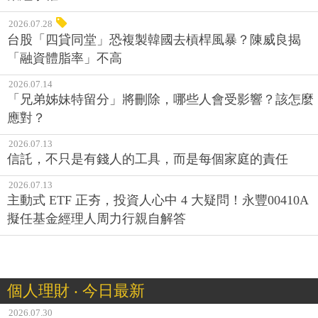
2026.07.28
台股「四貸同堂」恐複製韓國去槓桿風暴？陳威良揭
「融資體脂率」不高
2026.07.14
「兄弟姊妹特留分」將刪除，哪些人會受影響？該怎麼
應對？
2026.07.13
信託，不只是有錢人的工具，而是每個家庭的責任
2026.07.13
主動式 ETF 正夯，投資人心中 4 大疑問！永豐00410A
擬任基金經理人周力行親自解答
個人理財 ‧ 今日最新
2026.07.30