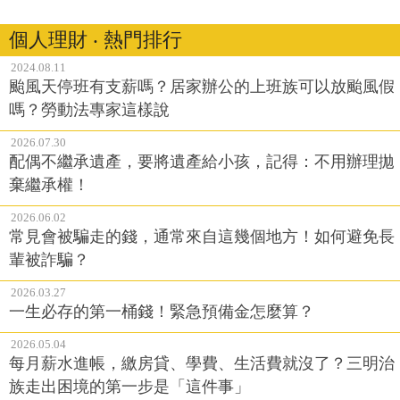
個人理財 ‧ 熱門排行
2024.08.11
颱風天停班有支薪嗎？居家辦公的上班族可以放颱風假
嗎？勞動法專家這樣說
2026.07.30
配偶不繼承遺產，要將遺產給小孩，記得：不用辦理拋
棄繼承權！
2026.06.02
常見會被騙走的錢，通常來自這幾個地方！如何避免長
輩被詐騙？
2026.03.27
一生必存的第一桶錢！緊急預備金怎麼算？
2026.05.04
每月薪水進帳，繳房貸、學費、生活費就沒了？三明治
族走出困境的第一步是「這件事」