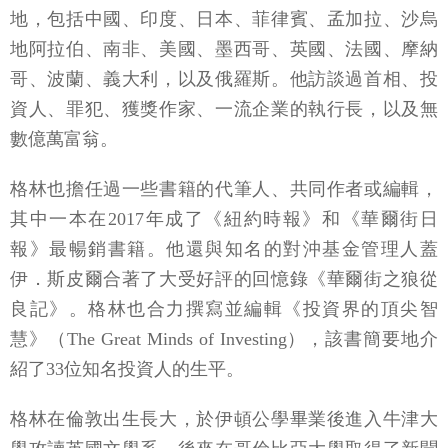
地，包括中國、印度、日本、菲律賓、孟加拉、沙烏
地阿拉伯、南非、美國、墨西哥、英國、法國、摩納
哥、波蘭、義大利，以及俄羅斯。他訪談過首相、投
資人、罪犯、獲獎作家、一流企業的執行長，以及無
數億萬富翁。
格林也擔任過一些書籍的代筆人、共同作者或編輯，
其中一本在2017年成了《紐約時報》和《華爾街日
報》最暢銷書籍。他還與知名的對沖基金管理人蓋
伊．斯皮爾合著了大受好評的回憶錄《華爾街之狼從
良記》。格林也合力撰寫並編輯《投資界的頂尖智
慧》（The Great Minds of Investing），該書簡要地介
紹了33位知名投資人的生平。
格林在倫敦出生長大，於伊頓公學畢業後進入牛津大