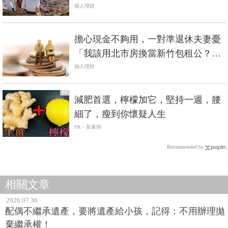
個人理財
擔心現金不夠用，一對準退休夫妻憂
「我該用北市房換當新竹包租公？還
是改買定存股？」
個人理財
PR
減肥首選，檸檬加它，堅持一週，腰
細了，瘦到你懷疑人生
PR・新素簡
Recommended by
相關文章
2026.07.30
配偶不繼承遺產，要將遺產給小孩，記得：不用辦理拋
棄繼承權！