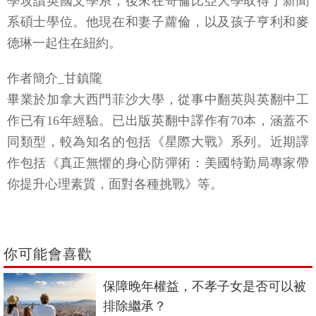
學攻讀英國文學系，後來在哥倫比亞大學取得了新聞
系碩士學位。他現在和妻子蘿倫，以及孩子亨利和麥
德琳一起住在紐約。
作者簡介_甘鎮隴
畢業於加拿大西門菲沙大學，從事中翻英與英翻中工
作已有16年經驗。已出版英翻中譯作有70本，涵蓋不
同類型，較為知名的包括《星際大戰》系列。近期譯
作包括《真正無懼的身心防彈術：美國特勤局專家帶
你提升心理素質，面對各種挑戰》等。
你可能會喜歡
保障晚年權益，不孝子女是否可以被
排除繼承？