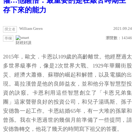
懼…他醒悟：最重要的是在艱苦時期生
存下來的能力
William Green
2021.09.24
撰文者
瀏覽數：
14346
專欄
財經好讀
2015年，歐文．卡恩以109歲的高齡離世。他經歷過太
多世界級事件，像是2次世界大戰、1929年華爾街股
災、經濟大蕭條、蘇聯的崛起和解體，以及電腦的出
現。葛拉漢曾是他的良師益友，並和他分享智慧型投
資的訣竅。卡恩利用這些智慧創立了「卡恩兄弟集
團」這家聲譽良好的投資公司，和兒子湯瑪斯、孫子
安德魯一起工作。卡恩結婚65年，有一大堆的孫輩和
曾孫。我在卡恩過世的幾個月前準備了一些提問，請
安德魯轉交，他花了幾天的時間寫下祖父的答覆。