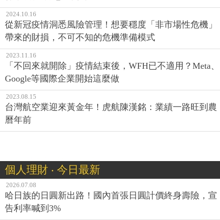
2024.10.16
從新冠疫情洞悉風險管理！想要穩度「非市場性危機」
帶來的財損，不可不知的危機準備模式
2023.11.16
「不回來就開除」疫情結束後，WFH已不適用？Meta、
Google等國際企業開始這麼做
2023.08.15
台灣航空業迎來黃金年！虎航陳漢銘：業績一路旺到農
曆年前
個人理財 ‧ 今日最新
2026.07.08
哈日族的日圓新出路！國內首張日圓計價終身壽險，宣
告利率喊到3%