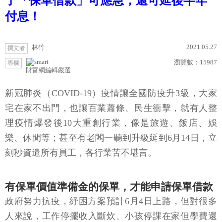
了「保單借款」可應急，還可延後半年
付息！
2021.05.27
林竹
撰文者
瀏覽數：
15987
專欄
財富網編輯嚴選
新冠肺炎（COVID-19）疫情讓全國防疫升3級，大家
宅在家不出門，也讓百業蕭條、民生衝擊，就有人整
理疫情爆發後10大重創行業，像是旅遊、飯店、娛
樂、休閒等；甚至有老闆一聽到升級延到6月14日，立
刻秒資遣所有員工，各行業苦不堪言。
有保單價值準備金的保單，才能申請保單借款
政府努力抗疫，紓困方案預計6月4日上路，但對很多
人來說，工作停擺收入斷炊、小孩停課在家但學費還