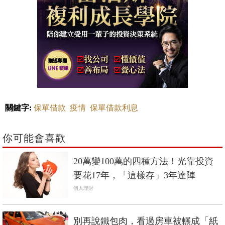
關鍵字:
保單借款
疫情
保單借款利息
你可能會喜歡
20萬變100萬的四種方法！光靠投資
要花17年，「這樣存」3年達陣
個人理財
別再說鐵包肉，看過房車被輾成「紙