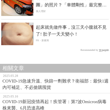
團」的照片？「車體剛性」最完整解
析《國產車篇》
個人理財
PR
起床就先做件事，沒三天小腹就不見
了! 肚子一天天變小！
PR・新素簡
Recommended by
相關文章
2025.05.28
COVID-19急速升溫、快篩一劑難求？衛福部：最快1週
內可補足、不必搶購囤貨
2025.05.16
COVID-19新冠疫情再起！疾管署：第7波Omicron病毒
株來襲、6月恐達高峰