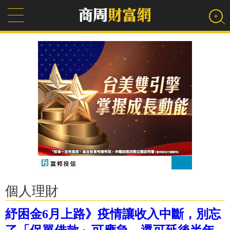
個人理財
紓困金6月上路》疫情讓收入中斷，別忘