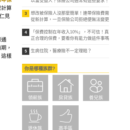
每年保
以當受益人？保險公司通常有這些要求！
密計算
想改被保險人沒那麼簡單！連帶保險費需
3
仁見
從新計算，一旦保險公司拒絕便無法變更
「保費控制在年收入10%」，不可信！真
4
正合理的保費，要看你有能力做這件事嗎
慮通
前期，
生病住院，醫療險不一定理賠？
5
，這樣
你是哪種族群?
領薪族
房貸族
養兒族
退休族
高手區