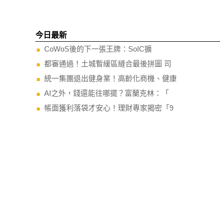
今日最新
CoWoS後的下一張王牌：SoIC擴
都審通過！土城暫緩區縫合最後拼圖 司
統一集團退出健身業！高齡化商機、健康
AI之外，錢還能往哪擺？富蘭克林：「
帳面獲利落袋才安心！理財專家揭密「9