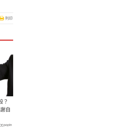
列印
股？
感謝自