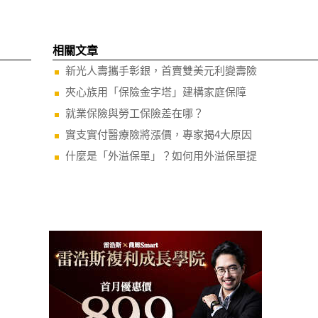
相關文章
新光人壽攜手彰銀，首賣雙美元利變壽險
夾心族用「保險金字塔」建構家庭保障
就業保險與勞工保險差在哪？
實支實付醫療險將漲價，專家揭4大原因
什麼是「外溢保單」？如何用外溢保單提