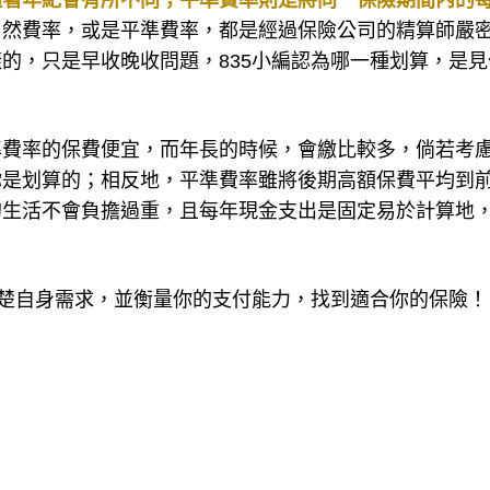
隨著年紀會有所不同；平準費率則是將同一保險期間內的
自然費率，或是平準費率，都是經過保險公司的精算師嚴
的，只是早收晚收問題，835小編認為哪一種划算，是見
準費率的保費便宜，而年長的時候，會繳比較多，倘若考
你是划算的；相反地，平準費率雖將後期高額保費平均到
的生活不會負擔過重，且每年現金支出是固定易於計算地
清楚自身需求，並衡量你的支付能力，找到適合你的保險！