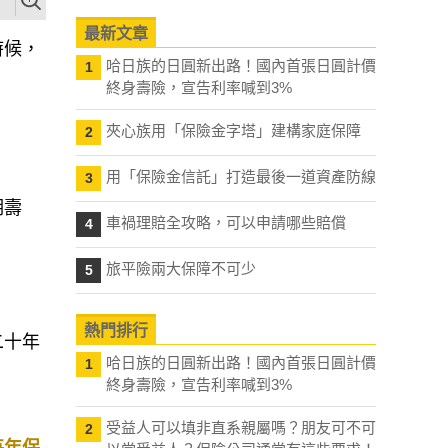
最新文章
時候，
哈日族的日圓新出路！國內首張日圓計價
1
終身壽險，宣告利率喊到3%
夾心族用「保險金字塔」建構家庭保障
2
用「保險金信託」打造最後一道資產防線
3
期壽
車禍理賠全攻略，可以申請哪些賠償
4
旅平險兩大保障不可少
5
熱門排行
二十年
哈日族的日圓新出路！國內首張日圓計價
1
終身壽險，宣告利率喊到3%
受益人可以填非直系親屬嗎？朋友可不可
2