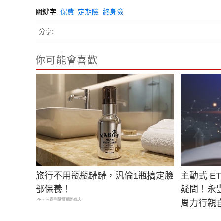
關鍵字:
保費
定期險
終身險
分享:
你可能會喜歡
旅行不用瓶瓶罐罐，汎倫1瓶搞定臉
主動式 E
部保養！
疑問！永豐
PR・三得利健康網路商店
周力行親