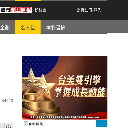
粉絲團
會員註冊
/
登入
企劃
名人堂
精彩書摘
54923