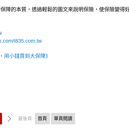
到保障的本質，透過輕鬆的圖文來說明保險，使保險變得
w
k.com/i835.com.tw
權‧用小錢買到大保障》
最後頁
首頁
單頁閱讀