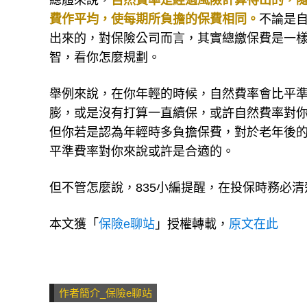
總體來說，
自然費率是經過風險計算得出的，
費作平均，使每期所負擔的保費相同。
不論是
出來的，對保險公司而言，其實總繳保費是一樣
智，看你怎麼規劃。
舉例來說，在你年輕的時候，自然費率會比平
膨，或是沒有打算一直續保，或許自然費率對
但你若是認為年輕時多負擔保費，對於老年後
平準費率對你來說或許是合適的。
但不管怎麼說，835小編提醒，在投保時務必
本文獲「
保險e聊站
」授權轉載，
原文在此
作者簡介_保險e聊站