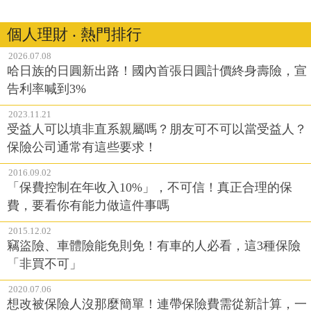
個人理財 ‧ 熱門排行
2026.07.08
哈日族的日圓新出路！國內首張日圓計價終身壽險，宣
告利率喊到3%
2023.11.21
受益人可以填非直系親屬嗎？朋友可不可以當受益人？
保險公司通常有這些要求！
2016.09.02
「保費控制在年收入10%」，不可信！真正合理的保
費，要看你有能力做這件事嗎
2015.12.02
竊盜險、車體險能免則免！有車的人必看，這3種保險
「非買不可」
2020.07.06
想改被保險人沒那麼簡單！連帶保險費需從新計算，一