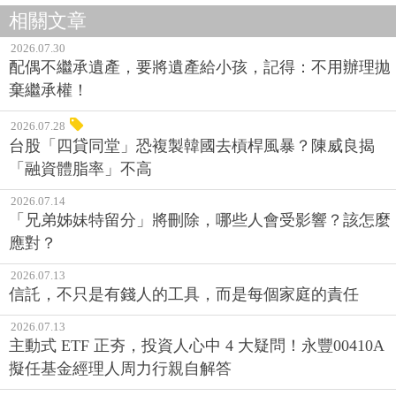
相關文章
2026.07.30
配偶不繼承遺產，要將遺產給小孩，記得：不用辦理拋
棄繼承權！
2026.07.28
台股「四貸同堂」恐複製韓國去槓桿風暴？陳威良揭
「融資體脂率」不高
2026.07.14
「兄弟姊妹特留分」將刪除，哪些人會受影響？該怎麼
應對？
2026.07.13
信託，不只是有錢人的工具，而是每個家庭的責任
2026.07.13
主動式 ETF 正夯，投資人心中 4 大疑問！永豐00410A
擬任基金經理人周力行親自解答