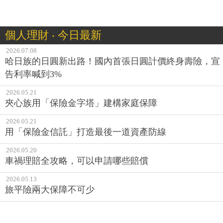
個人理財 ‧ 今日最新
2026.07.08
哈日族的日圓新出路！國內首張日圓計價終身壽險，宣
告利率喊到3%
2026.05.21
夾心族用「保險金字塔」建構家庭保障
2026.05.21
用「保險金信託」打造最後一道資產防線
2026.05.20
車禍理賠全攻略，可以申請哪些賠償
2026.05.13
旅平險兩大保障不可少