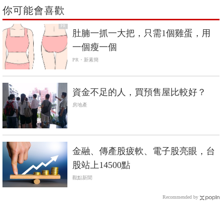
你可能會喜歡
PR
肚腩一抓一大把，只需1個雞蛋，用
一個瘦一個
PR・新素簡
資金不足的人，買預售屋比較好？
房地產
金融、傳產股疲軟、電子股亮眼，台
股站上14500點
觀點新聞
Recommended by