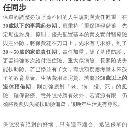
任同步
保單的調整必須呼應不同的人生規劃與責任輕重：在
30歲以下的事業起步期
，應秉持「重保障輕儲蓄，先
定期後終身」原則，優先配置基本的實支實付醫療險
與意外險，將保費花在刀口上，先求有再求好。到了
30～50歲的家庭責任期
，責任加重，除了基礎防護，
更需補強多次給付癌症險、重大傷病險、長照險或失
能扶助險。若已婚並有子女，壽險額度應考量未來孩
子的教育基金、生活費用及房貸。若處於
50歲以上的
退休預備期
，則加強應對「老、病、殘、死」的風
險，確保醫療、意外險持續有效外，若資源有限，仍
須將長照與失能扶助險備齊，讓晚年生活更有尊嚴。
保險沒有絕對的好壞，只有適不適合。透過保單的