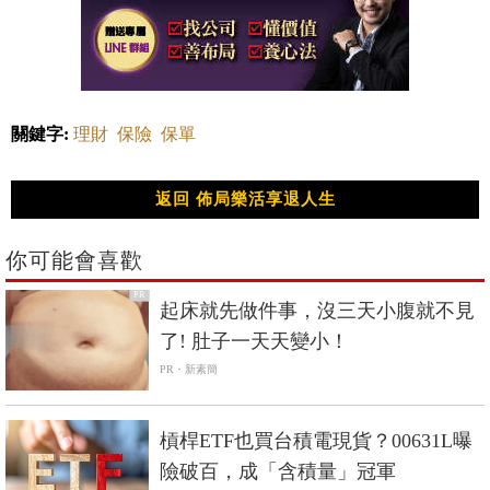
關鍵字:
理財
保險
保單
返回 佈局樂活享退人生
你可能會喜歡
PR
起床就先做件事，沒三天小腹就不見
了! 肚子一天天變小！
PR・新素簡
槓桿ETF也買台積電現貨？00631L曝
險破百，成「含積量」冠軍