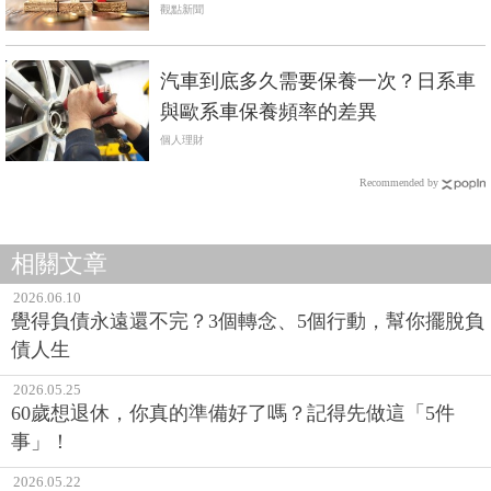
觀點新聞
汽車到底多久需要保養一次？日系車
與歐系車保養頻率的差異
個人理財
Recommended by
相關文章
2026.06.10
覺得負債永遠還不完？3個轉念、5個行動，幫你擺脫負
債人生
2026.05.25
60歲想退休，你真的準備好了嗎？記得先做這「5件
事」！
2026.05.22