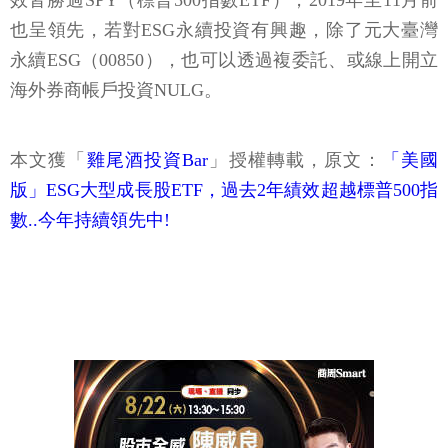
效皆勝過SPY（標普500指數ETF），2019年至11月前
也呈領先，若對ESG永續投資有興趣，除了元大臺灣
永續ESG（00850），也可以透過複委託、或線上開立
海外券商帳戶投資NULG。
本文獲「
雞尾酒投資Bar
」授權轉載，原文：
「美國
版」ESG大型成長股ETF，過去2年績效超越標普500指
數..今年持續領先中!