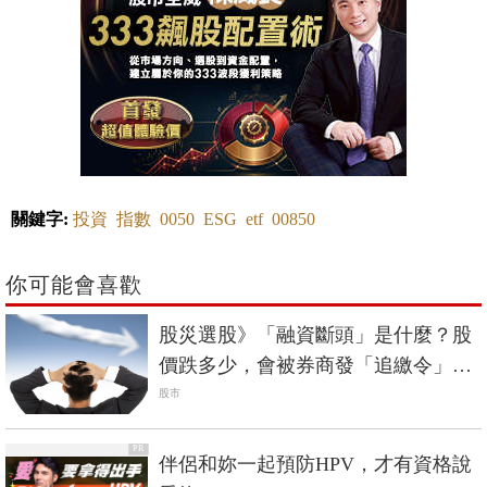
關鍵字:
投資
指數
0050
ESG
etf
00850
你可能會喜歡
股災選股》「融資斷頭」是什麼？股
價跌多少，會被券商發「追繳令」？
一篇看懂
股市
PR
伴侶和妳一起預防HPV，才有資格說