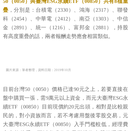
50（0050）與臺灣ESG永續ETF（00850）共有8檔重
疊
，分別是：台積電（2330）、鴻海（2317）、聯發
科（2454）、中華電（2412）、南亞（1303）、中信
金（2891）、統一（1216）、富邦金（2881），持股
有高度重疊的話，兩者報酬走勢應會相當類似。
圖片來源：筆者整理，資料日期：2019年10月
目前台灣50（0050）價格已達90元之上，若要直接在
盤中購買一張，需9萬元以上資金，而元大臺灣ESG永
續ETF（00850）目前現價約20元出頭，相對是比較親
民的，對小資族而言，若不考慮用盤後零股交易，元
大臺灣ESG永續ETF（00850）入手門檻較低，經理費