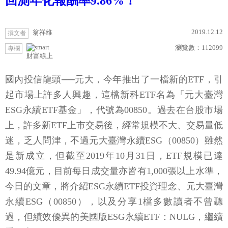
回測年化報酬率9.86%！
2019.12.12
翁祥維
撰文者
瀏覽數：
112099
專欄
財富線上
國內投信龍頭──元大，今年推出了一檔新的ETF，引
起市場上許多人興趣，這檔新科ETF名為「元大臺灣
ESG永續ETF基金」，代號為00850。過去在台股市場
上，許多新ETF上市交易後，經常規模不大、交易量低
迷，乏人問津，不過元大臺灣永續ESG（00850）雖然
是新成立，但截至2019年10月31日，ETF規模已達
49.94億元，目前每日成交量亦皆有1,000張以上水準，
今日的文章，將介紹ESG永續ETF投資理念、元大臺灣
永續ESG（00850），以及分享1檔多數讀者不曾聽
過，但績效優異的美國版ESG永續ETF：NULG，繼續