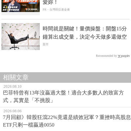
愛妳！
PR・台灣癌症基金會
時間就是關鍵！量價操盤：開盤15分
鐘算出成交量，決定今天做多還做空
股市
Recommended by
相關文章
2026.08.10
巴菲特曾有13年沒贏過大盤！適合大多數人的致富方
式，其實是「不挑股」
2026.08.06
7月回顧》韓股狂瀉22%竟還是績效冠軍？重挫時高股息
ETF只剩一檔贏過0050