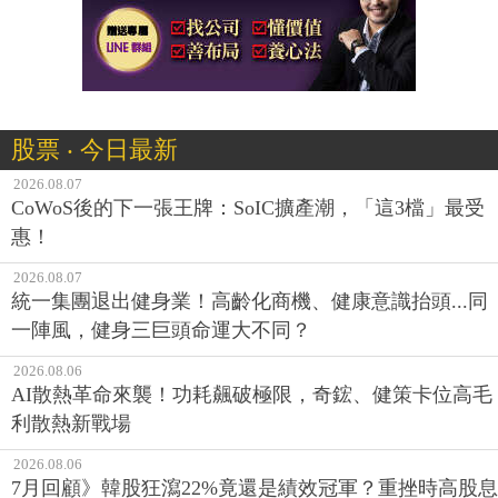
股票 ‧ 今日最新
2026.08.07
CoWoS後的下一張王牌：SoIC擴產潮，「這3檔」最受
惠！
2026.08.07
統一集團退出健身業！高齡化商機、健康意識抬頭...同
一陣風，健身三巨頭命運大不同？
2026.08.06
AI散熱革命來襲！功耗飆破極限，奇鋐、健策卡位高毛
利散熱新戰場
2026.08.06
7月回顧》韓股狂瀉22%竟還是績效冠軍？重挫時高股息