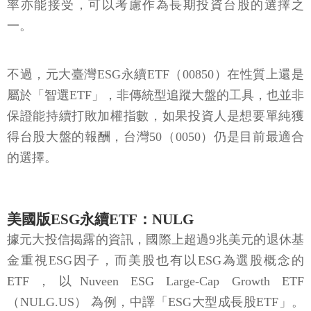
率亦能接受，可以考慮作為長期投資台股的選擇之
一。
不過，元大臺灣ESG永續ETF（00850）在性質上還是
屬於「智選ETF」，非傳統型追蹤大盤的工具，也並非
保證能持續打敗加權指數，如果投資人是想要單純獲
得台股大盤的報酬，台灣50（0050）仍是目前最適合
的選擇。
美國版ESG永續ETF：NULG
據元大投信揭露的資訊，國際上超過9兆美元的退休基
金重視ESG因子，而美股也有以ESG為選股概念的
ETF，以Nuveen ESG Large-Cap Growth ETF
（NULG.US） 為例，中譯「ESG大型成長股ETF」。