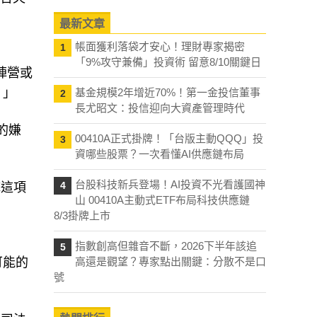
最新文章
帳面獲利落袋才安心！理財專家揭密
1
「9%攻守兼備」投資術 留意8/10關鍵日
陣營或
。」
基金規模2年增近70%！第一金投信董事
2
長尤昭文：投信迎向大資產管理時代
的嫌
00410A正式掛牌！「台版主動QQQ」投
3
資哪些股票？一次看懂AI供應鏈布局
台股科技新兵登場！AI投資不光看護國神
4
擊這項
山 00410A主動式ETF布局科技供應鏈
8/3掛牌上市
指數創高但雜音不斷，2026下半年該追
5
可能的
高還是觀望？專家點出關鍵：分散不是口
號