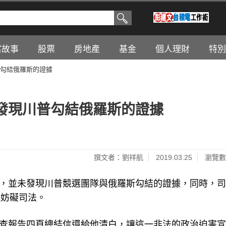
富故事
股票
房地產
基金
個人理財
特別
勾結俄羅斯的證據
發現川普勾結俄羅斯的證據
撰文者：劉祥航
2019.03.25
瀏覽數
) 的調查後，並未發現川普競選團隊與俄羅斯勾結的證據，同時，
總統妨礙司法。
的穆勒調查報告四頁總結信還給他清白，讓這一非法的政治迫害