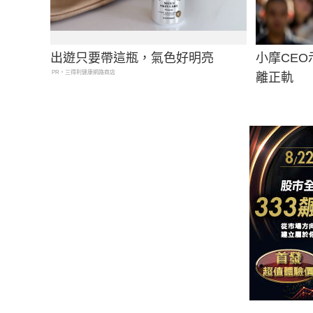
出遊只要帶這瓶，氣色好明亮
小摩CE
PR・三得利健康網路商店
離正軌