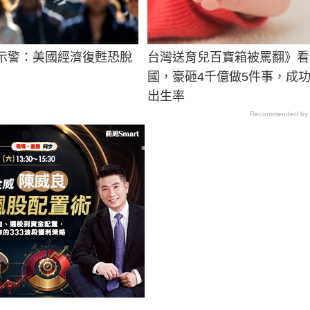
O示警：美國經濟復甦恐脫
台灣送育兒百寶箱被罵翻》看
國，豪砸4千億做5件事，成
出生率
Recommended by