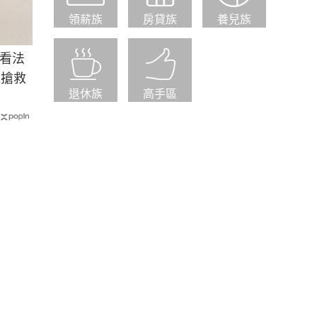
領薪族
房貸族
養兒族
看法
功搶救
退休族
高手區