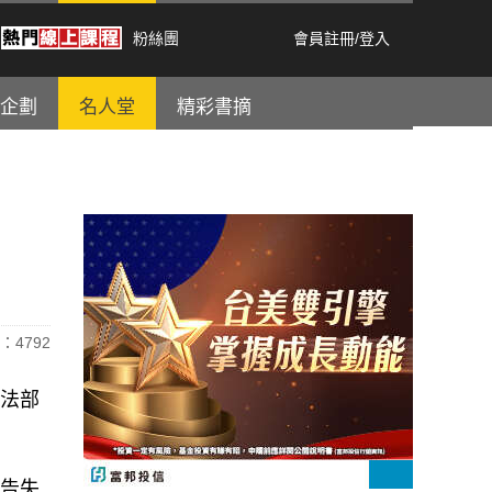
粉絲團
會員註冊
/
登入
企劃
名人堂
精彩書摘
：4792
司法部
宣告失