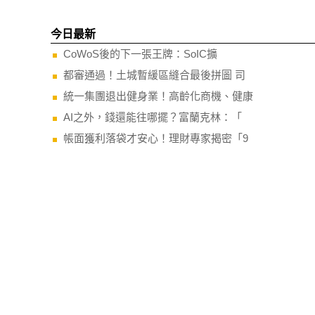
今日最新
CoWoS後的下一張王牌：SoIC擴
都審通過！土城暫緩區縫合最後拼圖 司
統一集團退出健身業！高齡化商機、健康
AI之外，錢還能往哪擺？富蘭克林：「
帳面獲利落袋才安心！理財專家揭密「9