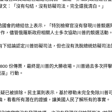
推特發文：「沒有勾結，沒有妨礙司法，完全還我清白。」
 在發給國會的總結信上表示，「特別檢察官沒有發現川普競選
合作，儘管俄羅斯政府相關人士多次協助川普的競選活動
告沒有下結論認定川普妨礙司法，但也沒有洗脫總統妨礙司法
 2800 份傳票，最終是川普的大勝收場。川普過去多次抨
獵巫」行動。
嫌疑已被排除。民主黨則表示，基於穆勒未完全免除川普
的結論，看看所有潛在的證據，讓美國人民了解所有的事實。