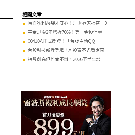
相關文章
帳面獲利落袋才安心！理財專家揭密「9
基金規模2年增近70%！第一金投信董
00410A正式掛牌！「台版主動QQ
台股科技新兵登場！AI投資不光看護國
指數創高但雜音不斷，2026下半年該