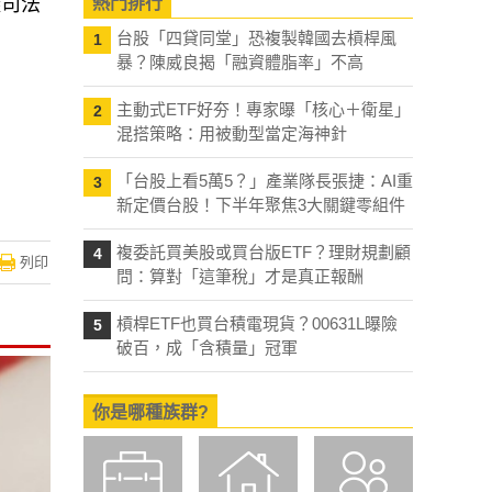
礙司法
熱門排行
台股「四貸同堂」恐複製韓國去槓桿風
1
暴？陳威良揭「融資體脂率」不高
主動式ETF好夯！專家曝「核心＋衛星」
2
混搭策略：用被動型當定海神針
「台股上看5萬5？」產業隊長張捷：AI重
3
新定價台股！下半年聚焦3大關鍵零組件
複委託買美股或買台版ETF？理財規劃顧
4
列印
問：算對「這筆稅」才是真正報酬
槓桿ETF也買台積電現貨？00631L曝險
5
破百，成「含積量」冠軍
你是哪種族群?