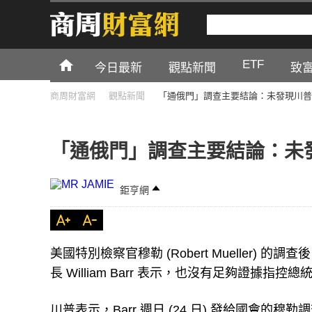
ETF
今日最新
觀點新聞
致
商周財富網
觀點新聞
「通俄門」調查主要結論：未發現川普
「通俄門」調查主要結論：未
鉅亨網
美國特別檢察官穆勒 (Robert Mueller
長 William Barr 表示，也沒有足夠證據指控
川普表示，Barr 週日 (24 日) 發給國會