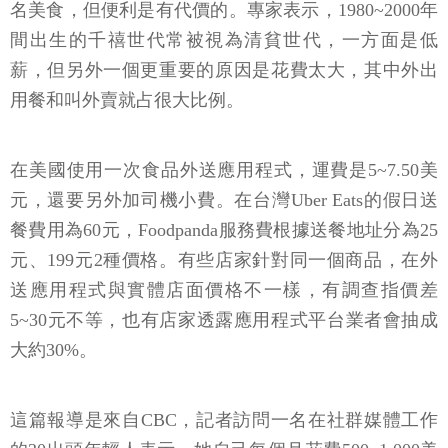
名美食，但便利是有代價的。專家表示，1980~2000年
間出生的千禧世代常被視為清貧世代，一方面是低
薪，但另外一個更重要的原因是花費太大，其中外出
用餐和叫外賣就占很大比例。
在美國使用一次食品外送應用程式，運費是5~7.50美
元，還要另外加司機小費。在台灣Uber Eats的假日送
餐費用為60元，Foodpanda服務費根據送餐地址分為25
元、199元2種價格。有些店家針對同一個商品，在外
送應用程式與實體店面價格不一樣，有調查指價差
5~30元不等，也有店家透露應用程式平台業者會抽成
大約30%。
這篇報導是來自CBC，記者訪問一名在社群媒體工作