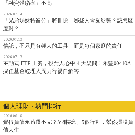
「融資體脂率」不高
2026.07.14
「兄弟姊妹特留分」將刪除，哪些人會受影響？該怎麼
應對？
2026.07.13
信託，不只是有錢人的工具，而是每個家庭的責任
2026.07.13
主動式 ETF 正夯，投資人心中 4 大疑問！永豐00410A
擬任基金經理人周力行親自解答
個人理財 ‧ 熱門排行
2026.06.10
覺得負債永遠還不完？3個轉念、5個行動，幫你擺脫負
債人生