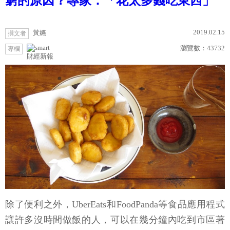
窮的原因？專家：「花太多錢吃東西」
2019.02.15
黃嬿
撰文者
瀏覽數：
43732
專欄
財經新報
除了便利之外，UberEats和FoodPanda等食品應用程式
讓許多沒時間做飯的人，可以在幾分鐘內吃到市區著