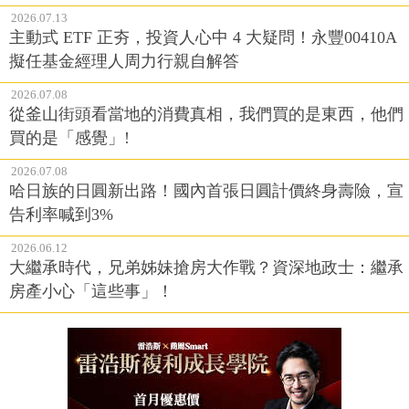
2026.07.13
主動式 ETF 正夯，投資人心中 4 大疑問！永豐00410A
擬任基金經理人周力行親自解答
2026.07.08
從釜山街頭看當地的消費真相，我們買的是東西，他們
買的是「感覺」!
2026.07.08
哈日族的日圓新出路！國內首張日圓計價終身壽險，宣
告利率喊到3%
2026.06.12
大繼承時代，兄弟姊妹搶房大作戰？資深地政士：繼承
房產小心「這些事」！