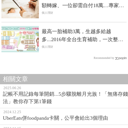
額轉嫁、一位卻需自付18萬…專家：
有買保險與買夠保險結果大不同
個人理財
最高一胎補助3萬，生越多給越
多...2016年全台生育補助，一次整理
好給你看！
個人理財
Recommended by
相關文章
2025.06.26
記帳不用記錄每筆開銷...5步驟脫離月光族！「無痛存錢
法」教你存下第1筆錢
2024.12.25
UberEats併foodpanda卡關，公平會給出3個理由