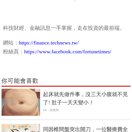
科技財經、金融訊息一手掌握，走在投資的最前端。
網站：
https://finance.technews.tw/
粉絲頁：
https://www.facebook.com/fortunetimes/
你可能會喜歡
PR
起床就先做件事，沒三天小腹就不見
了! 肚子一天天變小！
PR・新素簡
同因椎間盤突出開刀，一位醫療費全