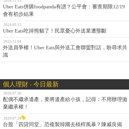
2024.11.15
Uber Eats併購foodpanda有譜？公平會：審查期限12/19
會有初步結果
2024.05.15
Uber Eats吃掉熊貓了！民眾憂心外送業遭壟斷
2023.12.04
外送員爭權！Uber Eats與外送工會聯盟對話，盼尋求共
識
個人理財 ‧ 今日最新
2026.07.30
配偶不繼承遺產，要將遺產給小孩，記得：不用辦理拋
棄繼承權！
2026.07.28
台股「四貸同堂」恐複製韓國去槓桿風暴？陳威良揭