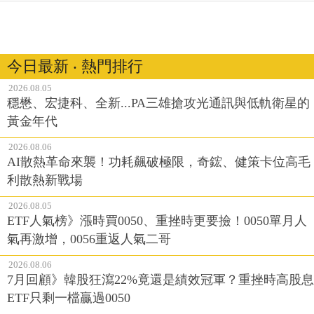
今日最新 ‧ 熱門排行
2026.08.05
穩懋、宏捷科、全新...PA三雄搶攻光通訊與低軌衛星的
黃金年代
2026.08.06
AI散熱革命來襲！功耗飆破極限，奇鋐、健策卡位高毛
利散熱新戰場
2026.08.05
ETF人氣榜》漲時買0050、重挫時更要撿！0050單月人
氣再激增，0056重返人氣二哥
2026.08.06
7月回顧》韓股狂瀉22%竟還是績效冠軍？重挫時高股息
ETF只剩一檔贏過0050