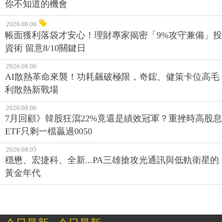
你不知道的機會
2026.08.06
帳面獲利落袋才安心！理財專家揭密「9%攻守兼備」投
資術 留意8/10關鍵日
2026.08.06
AI散熱革命來襲！功耗飆破極限，奇鋐、健策卡位高毛
利散熱新戰場
2026.08.06
7月回顧》韓股狂瀉22%竟還是績效冠軍？重挫時高股息
ETF只剩一檔贏過0050
2026.08.05
穩懋、宏捷科、全新...PA三雄搶攻光通訊與低軌衛星的
黃金年代