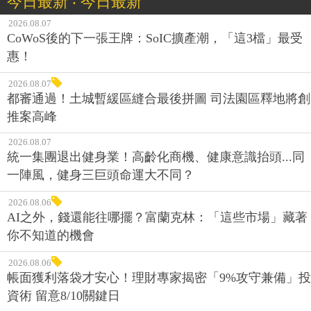
今日最新 ‧ 今日最新
2026.08.07
CoWoS後的下一張王牌：SoIC擴產潮，「這3檔」最受
惠！
2026.08.07
都審通過！土城暫緩區縫合最後拼圖 司法園區釋地將創
推案高峰
2026.08.07
統一集團退出健身業！高齡化商機、健康意識抬頭...同
一陣風，健身三巨頭命運大不同？
2026.08.06
AI之外，錢還能往哪擺？富蘭克林：「這些市場」藏著
你不知道的機會
2026.08.06
帳面獲利落袋才安心！理財專家揭密「9%攻守兼備」投
資術 留意8/10關鍵日