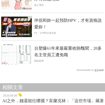
個人理財
PR
伴侶和妳一起預防HPV，才有資格說
愛妳！
PR・台灣癌症基金會
台塑爆61年來最嚴重收賄醜聞，20多
名主管員工遭免職
觀點新聞
Recommended by
相關文章
2026.08.06
AI之外，錢還能往哪擺？富蘭克林：「這些市場」藏著