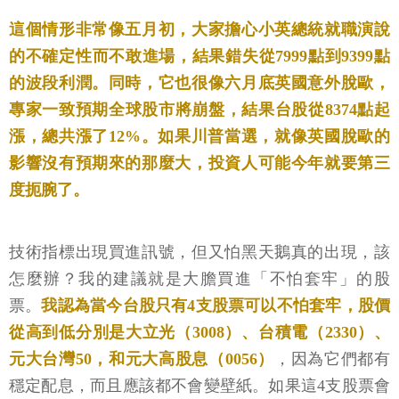
這個情形非常像五月初，大家擔心小英總統就職演說
的不確定性而不敢進場，結果錯失從7999點到9399點
的波段利潤。同時，它也很像六月底英國意外脫歐，
專家一致預期全球股市將崩盤，結果台股從8374點起
漲，總共漲了12%。如果川普當選，就像英國脫歐的
影響沒有預期來的那麼大，投資人可能今年就要第三
度扼腕了。
技術指標出現買進訊號，但又怕黑天鵝真的出現，該
怎麼辦？我的建議就是大膽買進「不怕套牢」的股
票。
我認為當今台股只有4支股票可以不怕套牢，股價
從高到低分別是大立光（3008）、台積電（2330）、
元大台灣50，和元大高股息（0056）
，因為它們都有
穩定配息，而且應該都不會變壁紙。如果這4支股票會