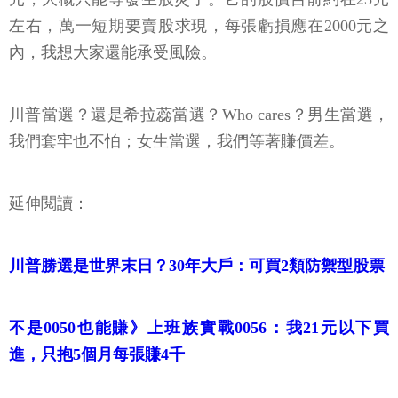
左右，萬一短期要賣股求現，每張虧損應在2000元之
內，我想大家還能承受風險。
川普當選？還是希拉蕊當選？Who cares？男生當選，
我們套牢也不怕；女生當選，我們等著賺價差。
延伸閱讀：
川普勝選是世界末日？30年大戶：可買2類防禦型股票
不是0050也能賺》上班族實戰0056：我21元以下買
進，只抱5個月每張賺4千