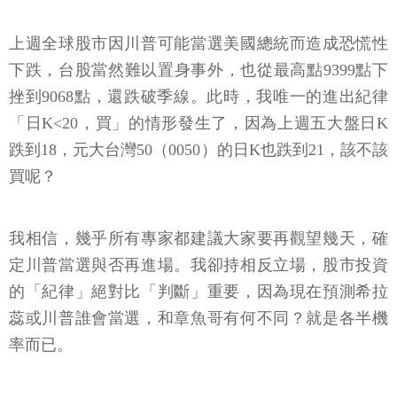
上週全球股市因川普可能當選美國總統而造成恐慌性
下跌，台股當然難以置身事外，也從最高點9399點下
挫到9068點，還跌破季線。此時，我唯一的進出紀律
「日K<20，買」的情形發生了，因為上週五大盤日K
跌到18，元大台灣50（0050）的日K也跌到21，該不該
買呢？
我相信，幾乎所有專家都建議大家要再觀望幾天，確
定川普當選與否再進場。我卻持相反立場，股市投資
的「紀律」絕對比「判斷」重要，因為現在預測希拉
蕊或川普誰會當選，和章魚哥有何不同？就是各半機
率而已。