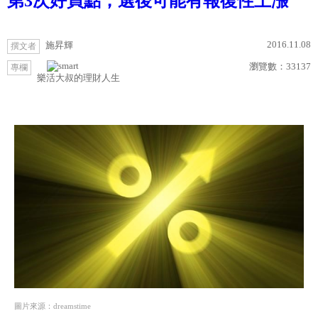
第3次好買點，選後可能有報復性上漲
2016.11.08
施昇輝
撰文者
瀏覽數：
33137
專欄
樂活大叔的理財人生
圖片來源：dreamstime