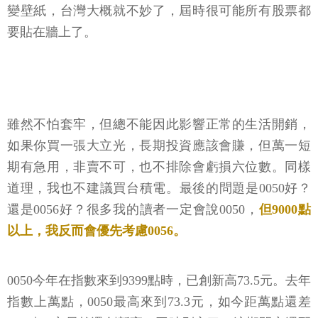
變壁紙，台灣大概就不妙了，屆時很可能所有股票都
要貼在牆上了。
雖然不怕套牢，但總不能因此影響正常的生活開銷，
如果你買一張大立光，長期投資應該會賺，但萬一短
期有急用，非賣不可，也不排除會虧損六位數。同樣
道理，我也不建議買台積電。最後的問題是0050好？
還是0056好？很多我的讀者一定會說0050，
但9000點
以上，我反而會優先考慮0056。
0050今年在指數來到9399點時，已創新高73.5元。去年
指數上萬點，0050最高來到73.3元，如今距萬點還差