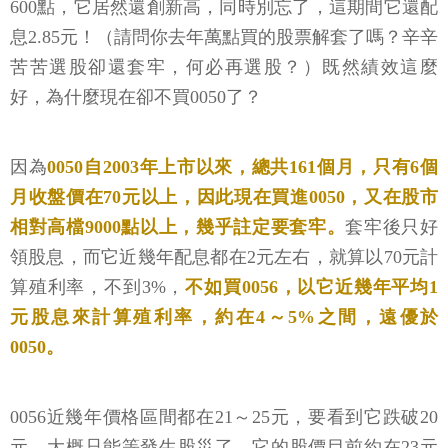
600點，它居然還創新高，同時別忘了，這期間它還配
息2.85元！（請問你去年萬點買的股票解套了嗎？辛辛
苦苦選股卻還套牢，何必再選股？）既然績效這麼
好，為什麼現在卻不買0050了？
因為
0050自2003年上市以來，總共161個月，只有6個
月收盤價在70元以上，因此現在買進0050，又在股市
相對高檔9000點以上，幾乎註定要套牢。
套牢後只好
領股息，而它近幾年配息都在2元左右，就算以70元計
算殖利率，不到3%，
不如買0056，以它近幾年平均1
元股息來計算殖利率，約在4～5%之間，遠優於
0050。
0056近幾年價格區間都在21～25元，要看到它跌破20
元，大概只能等發生股災了。它的股價目前約在23元