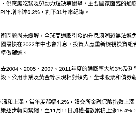
加、供應鏈吃緊及勞動力短缺等衝擊，主要國家面臨的通
I年增率達6.2%，創下31年來紀錄。
失衡問題尚未緩解，全球高通膨引發的升息浪潮恐無法避
國最快在2022年中也會升息，投資人應重新檢視投資組
標準做篩選。
04、2005、2007、2011年度的通膨率大於3%及利
建設、公用事業及黃金等表現相對領先，全球股票和債券
年溫和上漲，當年度漲幅4.2%，證交所金融保險指數上漲
逐步轉向緊縮，至11月11日加權指數累積上漲18.4%