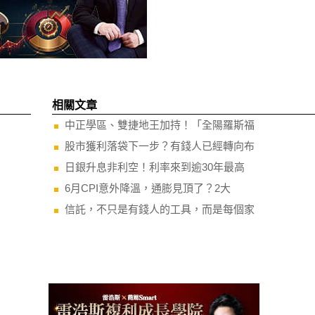
相關文章
中正學區、雙捷地王加持！「全陽羅斯福
股市獲利落袋下一步？有錢人已經轉向布
日銀升息非利空！利率來到逾30年最高
6月CPI意外降溫，通膨見頂了？2大
信託，不只是有錢人的工具，而是每個家