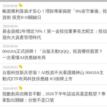
2026.08.06
帳面獲利落袋才安心！理財專家揭密「9%攻守兼備」投
資術 留意8/10關鍵日
2026.08.04
基金規模2年增近70%！第一金投信董事長尤昭文：投信
迎向大資產管理時代
2026.08.04
00410A正式掛牌！「台版主動QQQ」投資哪些股票？
一次看懂AI供應鏈布局
2026.08.03
台股科技新兵登場！AI投資不光看護國神山 00410A主
動式ETF布局科技供應鏈 8/3掛牌上市
2026.08.03
指數創高但雜音不斷，2026下半年該追高還是觀望？專
家點出關鍵：分散不是口號