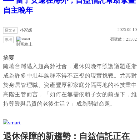
── 當子女遠在海外，自益信託幫助擘畫
自主晚年
2025.09.10
林家媛
撰文者
瀏覽數：
21502
專欄
財富線上
摘要
隨著台灣邁入超高齡社會，退休與晚年照護議題逐漸
成為許多中壯年族群不得不正視的現實挑戰。尤其對
於身居管理職、資產豐厚卻家庭分隔兩地的科技業中
高階主管而言，「如何在無需依賴子女的前提下，維
持尊嚴與品質的老後生活？」成為關鍵命題。
退休保障的新趨勢：自益信託正在