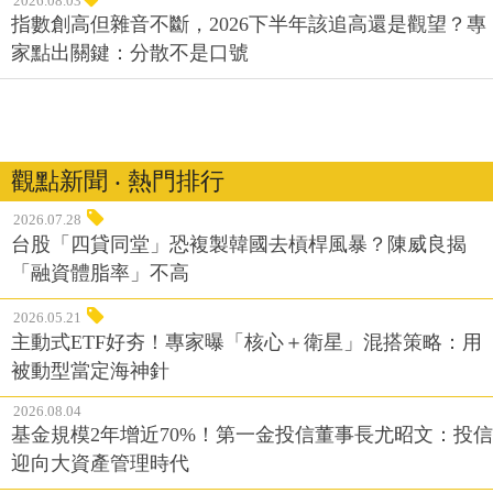
2026.08.03
指數創高但雜音不斷，2026下半年該追高還是觀望？專
家點出關鍵：分散不是口號
觀點新聞 ‧ 熱門排行
2026.07.28
台股「四貸同堂」恐複製韓國去槓桿風暴？陳威良揭
「融資體脂率」不高
2026.05.21
主動式ETF好夯！專家曝「核心＋衛星」混搭策略：用
被動型當定海神針
2026.08.04
基金規模2年增近70%！第一金投信董事長尤昭文：投信
迎向大資產管理時代