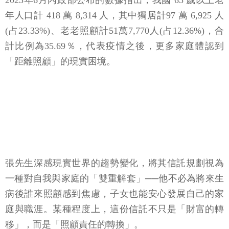
2023年6月內政部公布的數據指出，我國 65 歲以上老
年人口計 418 萬 8,314 人，其中獨居計97 萬 6,925 人
(占23.33%)、老老照顧計51萬7,770人(占12.36%)，合
計比例為35.69％，代表疫情之後，更多家庭體認到
「距離照顧」的現實困境。
張先生深感現實世界的趨勢變化，將其信託規劃視為
一種對自我與家庭的「雙重解套」──他不必為將來生
病後誰來照顧感到焦慮，子女也能安心發展自己的家
庭與職涯。某種程度上，這份信託不只是「財富的轉
移」，而是「照顧責任的轉換」。