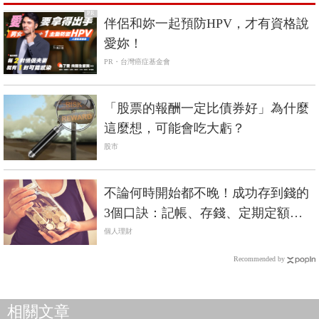
PR
伴侶和妳一起預防HPV，才有資格說
愛妳！
PR・台灣癌症基金會
「股票的報酬一定比債券好」為什麼
這麼想，可能會吃大虧？
股市
不論何時開始都不晚！成功存到錢的
3個口訣：記帳、存錢、定期定額買
ETF
個人理財
Recommended by
相關文章