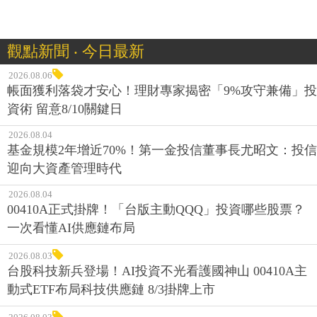
觀點新聞 ‧ 今日最新
2026.08.06
帳面獲利落袋才安心！理財專家揭密「9%攻守兼備」投
資術 留意8/10關鍵日
2026.08.04
基金規模2年增近70%！第一金投信董事長尤昭文：投信
迎向大資產管理時代
2026.08.04
00410A正式掛牌！「台版主動QQQ」投資哪些股票？
一次看懂AI供應鏈布局
2026.08.03
台股科技新兵登場！AI投資不光看護國神山 00410A主
動式ETF布局科技供應鏈 8/3掛牌上市