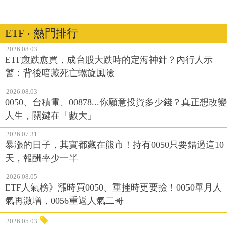
ETF ‧ 熱門排行
2026.08.03
ETF愈跌愈買，成台股大跌時的定海神針？內行人示
警：背後暗藏死亡螺旋風險
2026.08.03
0050、台積電、00878...你願意投資多少錢？真正想改變
人生，關鍵在「數大」
2026.07.31
暴漲的日子，其實都藏在熊市！持有0050只要錯過這10
天，報酬率少一半
2026.08.05
ETF人氣榜》漲時買0050、重挫時更要撿！0050單月人
氣再激增，0056重返人氣二哥
2026.05.03