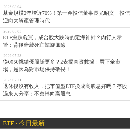
2026.08.04
基金規模2年增近70%！第一金投信董事長尤昭文：投信
迎向大資產管理時代
2026.08.03
ETF愈跌愈買，成台股大跌時的定海神針？內行人示
警：背後暗藏死亡螺旋風險
2026.07.23
從0050挑績優股賺更多？2表揭真實數據：買下全市
場，是因為對市場保持敬畏！
2026.07.21
退休後沒有收入，把市值型ETF換成高股息好嗎？存股
過來人分享：不會轉向高股息
ETF ‧ 今日最新