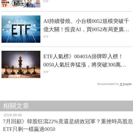
小事、除息資訊就看「Smart ETF 10
ETF
月報」-Smart智富ETF研究室
AI持續發燒、小台積0052規模突破千
億大關！投資AI，買0052布局更廣
泛？
ETF
ETF人氣榜》00403A掛牌即入榜！
0050人氣狂奔猛漲，將突破300萬人
大關？
ETF
Recommended by
相關文章
2026.08.06
7月回顧》韓股狂瀉22%竟還是績效冠軍？重挫時高股息
ETF只剩一檔贏過0050