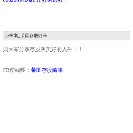
006208這2檔ETF效果最好！
小檔案_茉園存股隨筆
與大家分享存股與美好的人生！！
FB粉絲團：
茉園存股隨筆