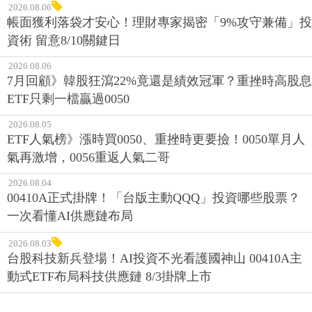
2026.08.06
帳面獲利落袋才安心！理財專家揭密「9%攻守兼備」投
資術 留意8/10關鍵日
2026.08.06
7月回顧》韓股狂瀉22%竟還是績效冠軍？重挫時高股息
ETF只剩一檔贏過0050
2026.08.05
ETF人氣榜》漲時買0050、重挫時更要撿！0050單月人
氣再激增，0056重返人氣二哥
2026.08.04
00410A正式掛牌！「台版主動QQQ」投資哪些股票？
一次看懂AI供應鏈布局
2026.08.03
台股科技新兵登場！AI投資不光看護國神山 00410A主
動式ETF布局科技供應鏈 8/3掛牌上市