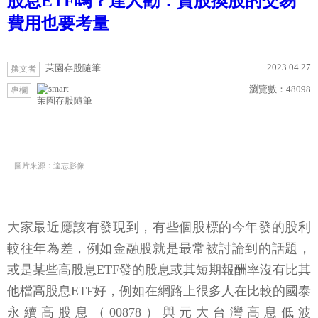
股息ETF嗎？達人勸：賣股換股的交易
費用也要考量
2023.04.27
茉園存股隨筆
撰文者
瀏覽數：
48098
專欄
茉園存股隨筆
圖片來源：達志影像
大家最近應該有發現到，有些個股標的今年發的股利
較往年為差，例如金融股就是最常被討論到的話題，
或是某些高股息ETF發的股息或其短期報酬率沒有比其
他檔高股息ETF好，例如在網路上很多人在比較的國泰
永續高股息（00878）與元大台灣高息低波