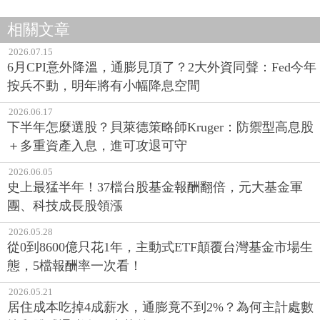
相關文章
2026.07.15
6月CPI意外降溫，通膨見頂了？2大外資同聲：Fed今年
按兵不動，明年將有小幅降息空間
2026.06.17
下半年怎麼選股？貝萊德策略師Kruger：防禦型高息股
＋多重資產入息，進可攻退可守
2026.06.05
史上最猛半年！37檔台股基金報酬翻倍，元大基金軍
團、科技成長股領漲
2026.05.28
從0到8600億只花1年，主動式ETF顛覆台灣基金市場生
態，5檔報酬率一次看！
2026.05.21
居住成本吃掉4成薪水，通膨竟不到2%？為何主計處數