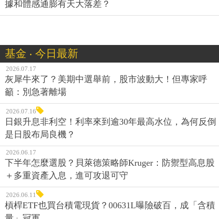
據和體感通膨有天大落差？
基金 ‧ 今日最新
2026.07.17
灰犀牛來了？美期中選舉前，股市波動大！但專家呼
籲：別急著離場
2026.07.16
日銀升息非利空！利率來到逾30年最高水位，為何反倒
是日股布局良機？
2026.06.17
下半年怎麼選股？貝萊德策略師Kruger：防禦型高息股
＋多重資產入息，進可攻退可守
2026.06.11
槓桿ETF也買台積電現貨？00631L曝險破百，成「含積
量」冠軍