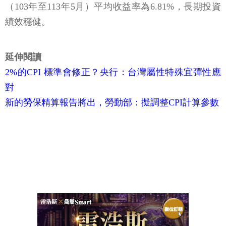
（103年至113年5月）平均收益率為6.81%，長期投資
績效穩健。
延伸閱讀
2%的CPI 標準會修正？央行：台灣屬性特殊宜彈性應
對
新的勞保精算報告將出，勞動部：擬調整CPI計算參數