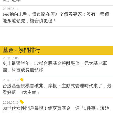
2026.06.11
Fed動向未明，債市路在何方？債券專家：沒有一種債
能永遠領先，複合債更穩！
基金 ‧ 熱門排行
2026.06.05
史上最猛半年！37檔台股基金報酬翻倍，元大基金軍
團、科技成長股領漲
2026.05.19
台股基金規模首破兆。摩根：主動式管理時代來了，最
看好這「4大主軸」
2026.05.19
30世代女性開戶暴增！鉅亨買基金：這「3件事」讓她