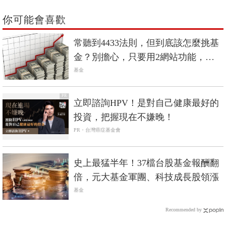
你可能會喜歡
常聽到4433法則，但到底該怎麼挑基
金？別擔心，只要用2網站功能，輕
鬆篩出常勝軍！
基金
PR
立即諮詢HPV！是對自己健康最好的
投資，把握現在不嫌晚！
PR・台灣癌症基金會
史上最猛半年！37檔台股基金報酬翻
倍，元大基金軍團、科技成長股領漲
基金
Recommended by