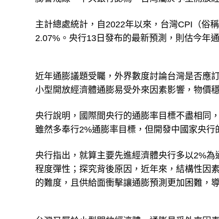
主計總處統計，自2022年以來，台灣CPI（
2.07%。央行13日發布的最新預測，則估今年通
近年通膨議題受矚，外界數度討論台灣是否應
小型開放經濟體通膨易受外來因素影響，物價
央行說明，國際間央行的通膨率目標不盡相同，
雖然多奉行2%通膨率目標，但開發中國家央行
央行指出，就算主要先進經濟體央行多以2%為
程度彈性；探究背後原因，近年來，結構性因
的難度，且供給面衝擊讓通膨預測更加困難，