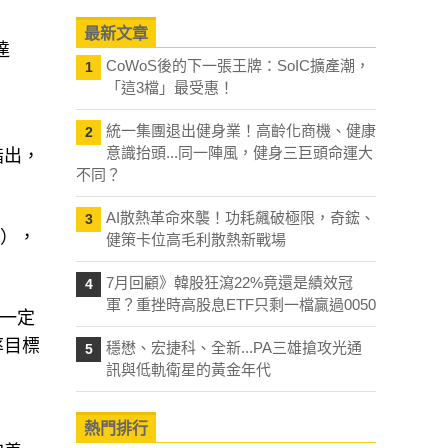
最新文章
達
CoWoS後的下一張王牌：SoIC擴產潮，
1
「這3檔」最受惠！
統一集團退出健身業！高齡化商機、健康
2
意識抬頭...同一陣風，健身三巨頭命運大
指出，
不同？
AI散熱革命來襲！功耗飆破極限，奇鋐、
3
B），
健策卡位高毛利散熱新戰場
7月回顧》韓股狂瀉22%竟還是績效冠
4
軍？重挫時高股息ETF只剩一檔贏過0050
一定
率目標
穩懋、宏捷科、全新...PA三雄搶攻光通
5
訊與低軌衛星的黃金年代
熱門排行