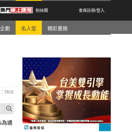
粉絲團
會員註冊
/
登入
企劃
名人堂
精彩書摘
：7815
%為通