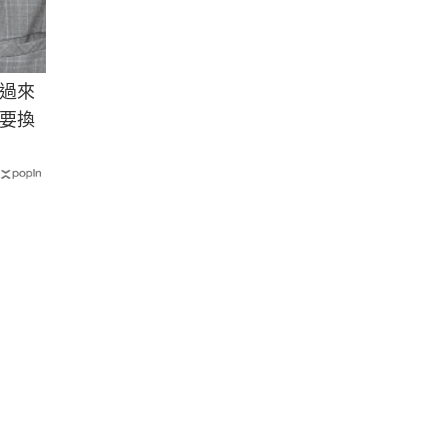
過來
要換