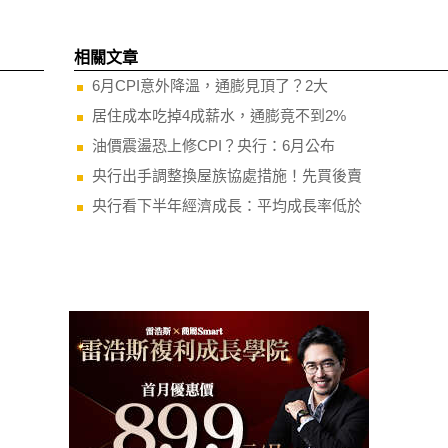
相關文章
6月CPI意外降溫，通膨見頂了？2大
居住成本吃掉4成薪水，通膨竟不到2%
油價震盪恐上修CPI？央行：6月公布
央行出手調整換屋族協處措施！先買後賣
央行看下半年經濟成長：平均成長率低於