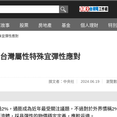
富故事
股票
房地產
基金
個人理財
特別
特殊宜彈性應對
行：台灣屬性特殊宜彈性應對
撰文者：中央社
2024.06.19
瀏覽數
過2%，通膨成為近年最受關注議題，不過對於外界慣稱2
經濟體，採具彈性的物價穩定定義，應較妥適。