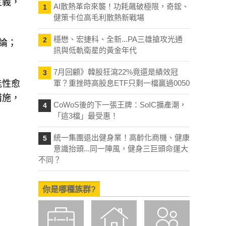
定義，
AI散熱革命來襲！功耗飆破極限，奇鋐、
1
健策卡位高毛利散熱新戰場
穩懋、宏捷科、全新...PA三雄搶攻光通
2
論；
訊與低軌衛星的黃金年代
7月回顧》韓股狂瀉22%竟還是績效冠
3
能性愈
軍？重挫時高股息ETF只剩一檔贏過0050
措施，
CoWoS後的下一張王牌：SoIC擴產潮，
4
「這3檔」最受惠！
統一集團退出健身業！高齡化商機、健康
5
意識抬頭...同一陣風，健身三巨頭命運大
不同？
你是哪種族群?