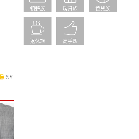
領薪族
房貸族
養兒族
退休族
高手區
列印