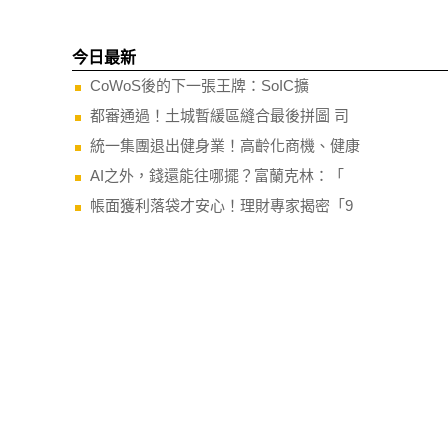
今日最新
CoWoS後的下一張王牌：SoIC擴
都審通過！土城暫緩區縫合最後拼圖 司
統一集團退出健身業！高齡化商機、健康
AI之外，錢還能往哪擺？富蘭克林：「
帳面獲利落袋才安心！理財專家揭密「9