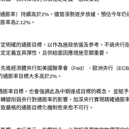
俗稱通膨率）持續高於2%，儘管漲勢逐步放緩，預估今年仍
膨率為2.12%。
訂定明確的通膨目標，以作為施政依循及參考，不過央行
穩定定義宜具彈性，且供給面因應措施至關重要。
先進經濟體央行如美國聯準會（Fed）、歐洲央行（EC
的通膨率目標大多高於2%。
通膨率目標，也會強調此為中期達成目標的概念， 並賦予
素轉變削弱央行對通膨率的影響，加深央行實現精確通膨
導致嚴格的通膨目標化機制愈來愈不可行。