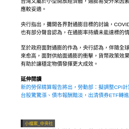
台灣又屬於小型開放經濟體，通膨易受外來因
應較妥適。
央行指出，攤開各界對通膨目標的討論，COVI
也有部分聲音認為，在通膨率持續未能達標的
至於政府面對通膨的作為，央行認為，伴隨全
來愈高，面對供給面通膨的衝擊，貨幣政策效
有助於讓穩定物價發揮更大成效。
延伸閱讀
新的勞保精算報告將出，勞動部：擬調整CPI計
台股驚驚漲、債市報酬黯淡，出清債券ETF轉
小檔案_中央社