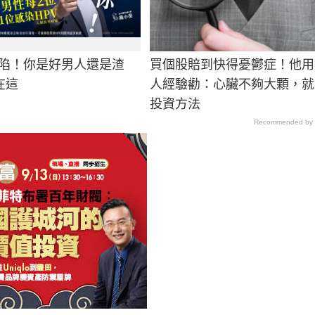
淪陷！你是好男人還是渣
買個股賠到快得憂鬱症！他用
在這
人經驗勸：心臟不夠大顆，就
投資方法
Recommended by