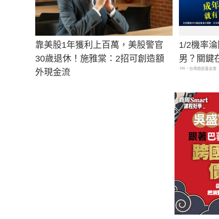
靠美股1年獲利上百萬，美股警官
1/2機率
30歲退休！施雅棠：2招可創造額
男？關鍵
PR・台灣癌症基金會
外現金流