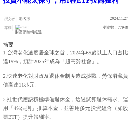
投資不能太保守，用1種ETF拉高獲利
2024.11.27
湯名潔
撰文者
瀏覽數：
77948
專欄
財富網編輯嚴選
摘要
1.台灣老化速度居全球之首，2024年65歲以上人口占比
達19%，預計2025年成為「超高齡社會」。
2.快速老化對財政及退休金制度造成挑戰，勞保潛藏負
債高達11兆元。
3.壯世代應該積極準備退休金，透過試算退休需求、運
用「4%法則」推算本金，並善用多元投資組合（如股
票ETF）提升報酬率。