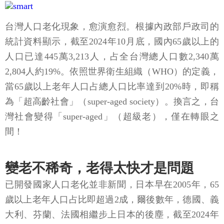
台灣人口老化現象，愈演愈烈。根據內政部戶政司的
統計資料顯示，截至2024年10月底，國內65歲以上的
人口已達445萬3,213人，占全台灣總人口數2,340萬
2,804人約19%。依照世界衛生組織（WHO）的定義，
當65歲以上老年人口占總人口比率達到20%時，即稱
為「超高齡社會」（super-aged society）。換言之，台
灣社會變得「super-aged」（超級老），僅在轉眼之
間！
變老不稀奇，老得太快才是問題
已開發國家人口老化並非新聞，日本早在2005年，65
歲以上老年人口占比即超過2成，爾後數年，德國、義
大利、芬蘭、法國相繼步上日本的後塵，截至2024年