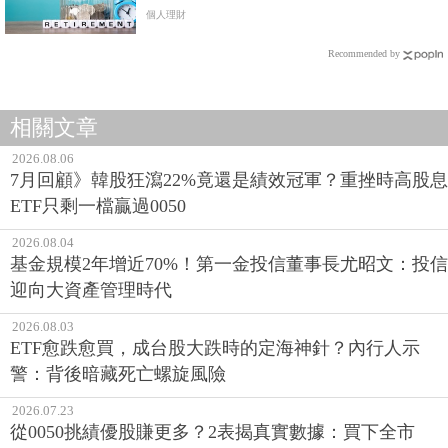
個人理財
Recommended by
相關文章
2026.08.06
7月回顧》韓股狂瀉22%竟還是績效冠軍？重挫時高股息
ETF只剩一檔贏過0050
2026.08.04
基金規模2年增近70%！第一金投信董事長尤昭文：投信
迎向大資產管理時代
2026.08.03
ETF愈跌愈買，成台股大跌時的定海神針？內行人示
警：背後暗藏死亡螺旋風險
2026.07.23
從0050挑績優股賺更多？2表揭真實數據：買下全市