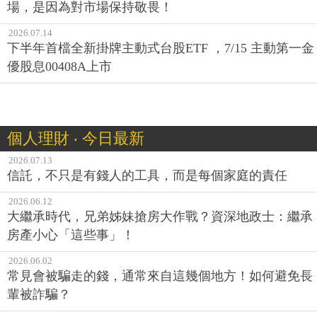
場，是因為對市場保持敬畏！
2026.07.14
下半年首檔全新掛牌主動式台股ETF ，7/15 主動第一金
優股息00408A上市
個人理財 ‧ 今日最新
2026.07.13
信託，不只是有錢人的工具，而是每個家庭的責任
2026.06.12
大繼承時代，兄弟姊妹搶房大作戰？資深地政士：繼承
房產小心「這些事」！
2026.06.02
常見會被騙走的錢，通常來自這幾個地方！如何避免長
輩被詐騙？