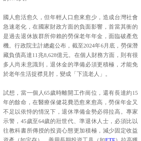
國人愈活愈久，但年輕人口愈來愈少，造成台灣社會
急速老化，在國家財政方面的負面影響，首當其衝的
是過去退休族群所仰賴的勞保老年年金，面臨破產危
機。行政院主計總處公布，截至2024年6月底，勞保潛
藏負債高達11兆8,628億元。在個人財務方面，則有很
多人尚未意識到，退休金的準備必須更積極，才能免
於老年生活捉襟見肘，變成「下流老人」。
試想，當一個人65歲時離開工作崗位，還有長達約15
年的餘命，在醫療保健花費恐愈來愈高，勞保年金又
不足以依恃的情況下，退休準備金勢必得拉高。專家
示警，45歲至64歲的壯世代、準退休人士，必須比以
往教科書所傳授的投資心態更加積極，減少固定收益
資產（如定存），善用長期投資工具（如
ETF
）拉高獲