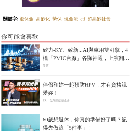
關鍵字:
退休金
高齡化
勞保
現金流
etf
超高齡社會
你可能會喜歡
矽力-KY、致新...AI與車用雙引擎，4
檔「PMIC台廠」各顯神通，上演翻身
戰
股票
PR
伴侶和妳一起預防HPV，才有資格說
愛妳！
PR・台灣癌症基金會
60歲想退休，你真的準備好了嗎？記
得先做這「5件事」！