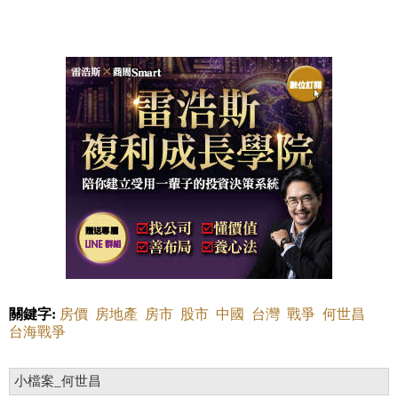
關鍵字:
房價
房地產
房市
股市
中國
台灣
戰爭
何世昌
台海戰爭
小檔案_何世昌