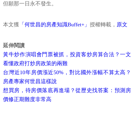
但願那一日永不發生。
本文獲
「何世昌的房產知識Buffet+」
授權轉載，
原文
延伸閱讀
黃牛炒作演唱會門票被抓，投資客炒房算合法？一文
看懂政府打炒房政策的兩難
台灣近10年房價漲近50%，對比國外漲幅不算太高？
房產專家何世昌這樣說
想買房，待房價落底再進場？從歷史找答案：預測房
價修正期難度非常高