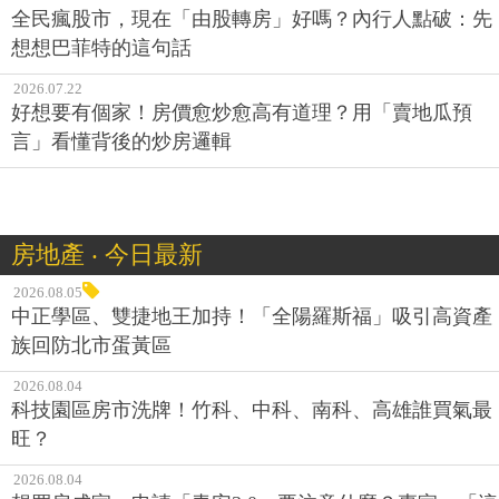
全民瘋股市，現在「由股轉房」好嗎？內行人點破：先
想想巴菲特的這句話
2026.07.22
好想要有個家！房價愈炒愈高有道理？用「賣地瓜預
言」看懂背後的炒房邏輯
房地產 ‧ 今日最新
2026.08.05
中正學區、雙捷地王加持！「全陽羅斯福」吸引高資產
族回防北市蛋黃區
2026.08.04
科技園區房市洗牌！竹科、中科、南科、高雄誰買氣最
旺？
2026.08.04