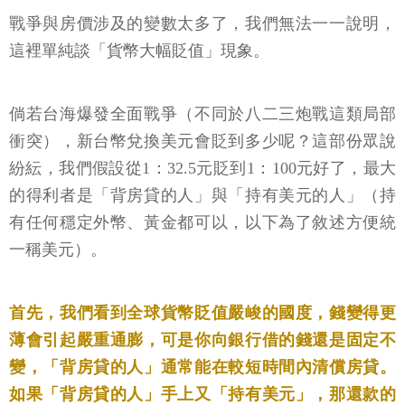
戰爭與房價涉及的變數太多了，我們無法一一說明，
這裡單純談「貨幣大幅貶值」現象。
倘若台海爆發全面戰爭（不同於八二三炮戰這類局部
衝突），新台幣兌換美元會貶到多少呢？這部份眾說
紛紜，我們假設從1：32.5元貶到1：100元好了，最大
的得利者是「背房貸的人」與「持有美元的人」（持
有任何穩定外幣、黃金都可以，以下為了敘述方便統
一稱美元）。
首先，我們看到全球貨幣貶值嚴峻的國度，錢變得更
薄會引起嚴重通膨，可是你向銀行借的錢還是固定不
變，「背房貸的人」通常能在較短時間內清償房貸。
如果「背房貸的人」手上又「持有美元」，那還款的