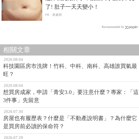
了! 肚子一天天變小！
PR・新素簡
Recommended by
相關文章
2026.08.04
科技園區房市洗牌！竹科、中科、南科、高雄誰買氣最
旺？
2026.08.04
想買房成家，申請「青安3.0」要注意什麼？專家：「這
3件事」先留意
2026.07.30
房屋也有履歷表？什麼是「不動產說明書」？為什麼它
是買房前必讀的保命符？
2026.07.29