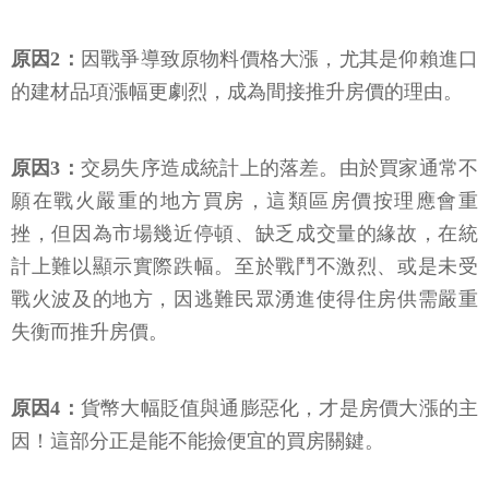
原因2：
因戰爭導致原物料價格大漲，尤其是仰賴進口
的建材品項漲幅更劇烈，成為間接推升房價的理由。
原因3：
交易失序造成統計上的落差。由於買家通常不
願在戰火嚴重的地方買房，這類區房價按理應會重
挫，但因為市場幾近停頓、缺乏成交量的緣故，在統
計上難以顯示實際跌幅。至於戰鬥不激烈、或是未受
戰火波及的地方，因逃難民眾湧進使得住房供需嚴重
失衡而推升房價。
原因4：
貨幣大幅貶值與通膨惡化，才是房價大漲的主
因！這部分正是能不能撿便宜的買房關鍵。