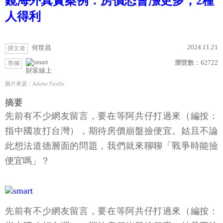
鏡海外真實案例：房價恐會漲更多，2種
人得利
2024.11.21
何世昌
撰文者
瀏覽數：
62722
專欄
財富線上
圖片來源：Adobe Firefly
摘要
先前有不少網友留言，要在等阿共仔打過來（編按：
指中國攻打台灣），期待房價崩盤撿便宜。姑且不論
此想法道德層面的問題，我們就來聊聊「戰爭時能撿
便宜嗎」？
先前有不少網友留言，要在等阿共仔打過來（編按：