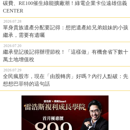
碳費、RE100催生綠能擴廠潮！綠電企業卡位遠雄信義
CENTER
2026.07.28
單身貴族遺產分配要記得：想把遺產給兄弟姐妹的小孩
繼承，需要有遺囑
2026.07.20
繼承登記後記得辦理節稅！「這樣做」有機會省下數十
萬土地增值稅
2026.07.29
全民瘋股市，現在「由股轉房」好嗎？內行人點破：先
想想巴菲特的這句話