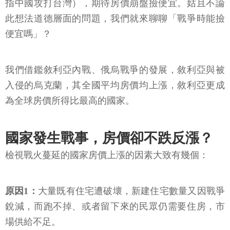
指中國攻打台灣），期待房價崩盤撿便宜。姑且不論
此想法道德層面的問題，我們就來聊聊「戰爭時能撿
便宜嗎」？
我們借鑑敘利亞內戰、俄烏戰爭的發展，敘利亞與被
入侵的烏克蘭，其全國平均房價均上漲，敘利亞更成
為全球房價所得比最高的國家。
國家發生戰事，房價卻不跌反漲？
檢視戰火蔓延的國家房價上漲的因素大致有幾個：
原因1：
大量既有住宅遭破壞，新建住宅數量又因戰爭
銳減，而跑不掉、或者留下來的民眾仍需要住房，市
場供給不足。