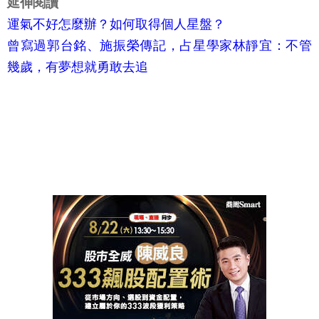
延伸閱讀
運氣不好怎麼辦？如何取得個人星盤？
曾寫過郭台銘、施振榮傳記，占星學家林靜宜：不管
幾歲，有夢想就勇敢去追