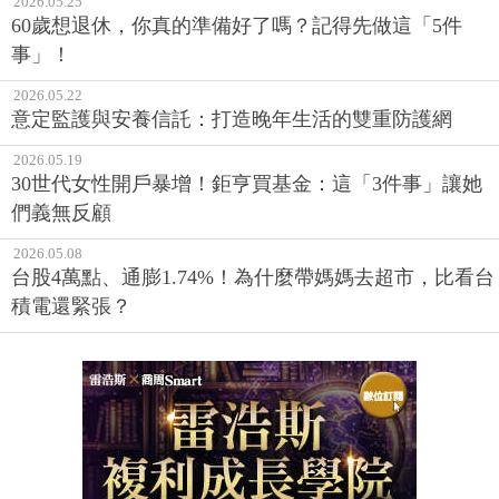
2026.05.25
60歲想退休，你真的準備好了嗎？記得先做這「5件
事」！
2026.05.22
意定監護與安養信託：打造晚年生活的雙重防護網
2026.05.19
30世代女性開戶暴增！鉅亨買基金：這「3件事」讓她
們義無反顧
2026.05.08
台股4萬點、通膨1.74%！為什麼帶媽媽去超市，比看台
積電還緊張？