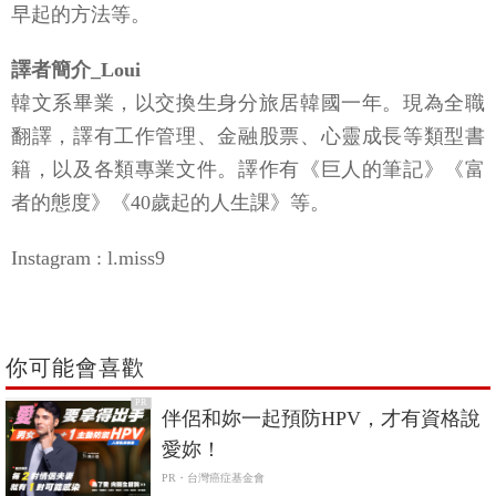
早起的方法等。
譯者簡介_Loui
韓文系畢業，以交換生身分旅居韓國一年。現為全職
翻譯，譯有工作管理、金融股票、心靈成長等類型書
籍，以及各類專業文件。譯作有《巨人的筆記》《富
者的態度》《40歲起的人生課》等。
Instagram : l.miss9
你可能會喜歡
PR
伴侶和妳一起預防HPV，才有資格說
愛妳！
PR・台灣癌症基金會