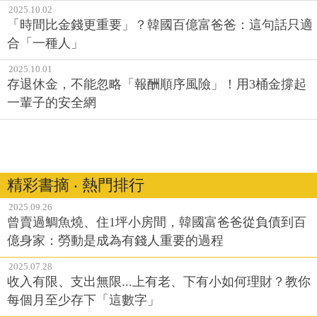
2025.10.02
「時間比金錢更重要」？韓國百億富爸爸：這句話只適
合「一種人」
2025.10.01
存退休金，不能忽略「報酬順序風險」！用3桶金撐起
一輩子的安全網
精彩書摘 ‧ 熱門排行
2025.09.26
曾賣過鯛魚燒、住1坪小房間，韓國富爸爸從負債到百
億身家：勞動是成為有錢人重要的過程
2025.07.28
收入有限、支出無限...上有老、下有小如何理財？教你
每個月至少存下「這數字」