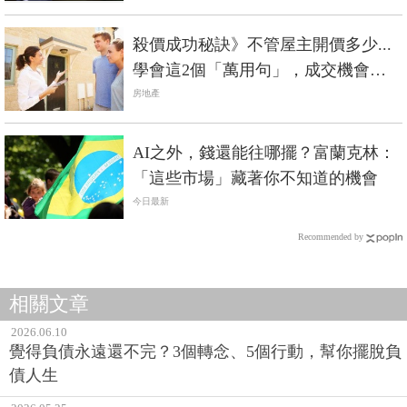
殺價成功秘訣》不管屋主開價多少...
學會這2個「萬用句」，成交機會大
增！
房地產
AI之外，錢還能往哪擺？富蘭克林：
「這些市場」藏著你不知道的機會
今日最新
Recommended by
相關文章
2026.06.10
覺得負債永遠還不完？3個轉念、5個行動，幫你擺脫負
債人生