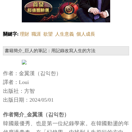
關鍵字:
理財
職涯
欲望
人生意義
個人成長
書籍簡介_巨人的筆記：用記錄改寫人生的方法
作者：金翼漢（김익한）
譯者：Loui
出版社：方智
出版日期：2024/05/01
作者簡介_金翼漢（김익한）
韓國最優秀、也是第一位紀錄學家。在韓國動盪的年