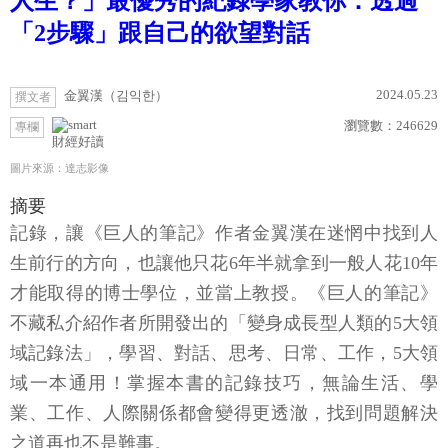
人生？」最優秀的紀錄學家教你：透過
「2步驟」跟自己的欲望對話
2024.05.23
金翼漢（김익한）
撰文者
瀏覽數：
246629
專欄
財經好讀
圖片來源：達志影像
摘要
記錄，讓《巨人的筆記》作者金翼漢在迷惘中找到人
生前行的方向，也讓他只花6年半就拿到一般人花10年
才能取得的博士學位，並當上教授。《巨人的筆記》
不藏私介紹作者所開發出的「變身成長型人類的5大領
域記錄法」，學習、對話、思考、日常、工作，5大領
域一本通用！掌握本書的記錄技巧，無論生活、學
業、工作、人際關係都會變得更透澈，找到問題解決
之道再也不是難事。