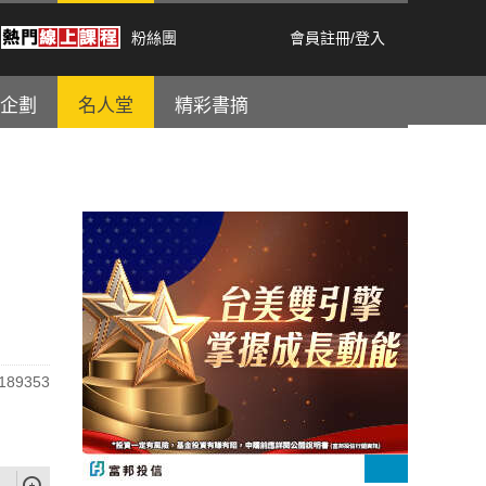
粉絲團
會員註冊
/
登入
企劃
名人堂
精彩書摘
89353