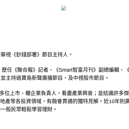
任華視《鈔錢部署》節目主持人。
，歷任《聯合報》記者、《Smart智富月刊》副總編輯、
，並主持過寶島新聲廣播節目，及中視股市節目。
00多位上市、櫃企業負責人，看盡產業興衰；並結識許多
與地產等各投資領域，有融會貫通的獨特見解。近10年則
助一般民眾輕鬆學習理財。