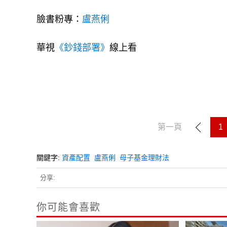
臉書粉專：
盧燕俐
華視
《鈔錢部署》
線上看
第一頁
1
關鍵字:
資產配置
盧燕俐
母子基金理財法
分享:
你可能會喜歡