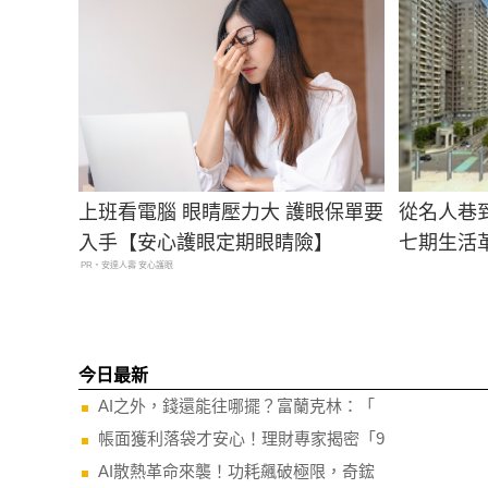
上班看電腦 眼睛壓力大 護眼保單要
從名人巷到
入手【安心護眼定期眼睛險】
七期生活
PR・安達人壽 安心護眼
今日最新
AI之外，錢還能往哪擺？富蘭克林：「
帳面獲利落袋才安心！理財專家揭密「9
AI散熱革命來襲！功耗飆破極限，奇鋐