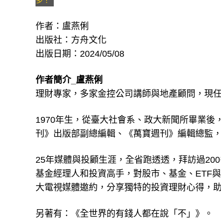
作者：盧燕俐
出版社：方舟文化
出版日期：2024/05/08
作者簡介_盧燕俐
理財專家，多家金控公司講師與地產顧問，現
1970年生，從臺大社會系、政大新聞所畢業後
刊》出版部副總編輯、《萬寶週刊》編輯總監
25年媒體與投顧生涯，全省跑透透，拜訪過2
基金經理人和投資高手，對股市、基金、ETF
大電視媒體邀約，分享獨特的投資理財心得，
另著有：《全世界的有錢人都在說「不」》。