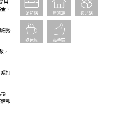
是用
基金，
領薪族
房貸族
養兒族
期趨勢
退休族
高手區
數，
持續扣
虧損
整體報