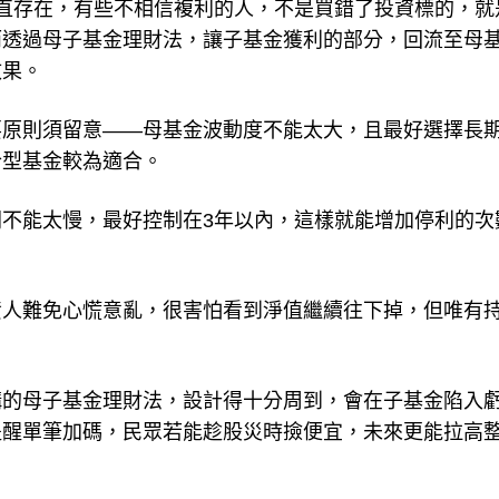
直存在，有些不相信複利的人，不是買錯了投資標的，就
而透過母子基金理財法，讓子基金獲利的部分，回流至母
效果。
要原則須留意——母基金波動度不能太大，且最好選擇長
合型基金較為適合。
不能太慢，最好控制在3年以內，這樣就能增加停利的次
。
資人難免心慌意亂，很害怕看到淨值繼續往下掉，但唯有
構的母子基金理財法，設計得十分周到，會在子基金陷入
統提醒單筆加碼，民眾若能趁股災時撿便宜，未來更能拉高