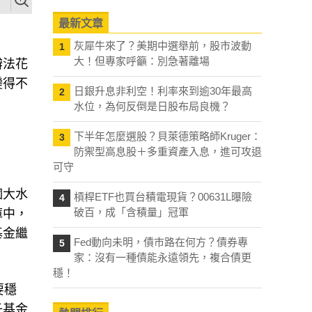
最新文章
灰犀牛來了？美期中選舉前，股市波動
1
大！但專家呼籲：別急著離場
辦法花
變得不
日銀升息非利空！利率來到逾30年最高
2
水位，為何反倒是日股布局良機？
下半年怎麼選股？貝萊德策略師Kruger：
3
防禦型高息股＋多重資產入息，進可攻退
可守
個大水
槓桿ETF也買台積電現貨？00631L曝險
4
破百，成「含積量」冠軍
庫中，
基金繼
Fed動向未明，債市路在何方？債券專
5
家：沒有一種債能永遠領先，複合債更
穩！
要穩
子基金