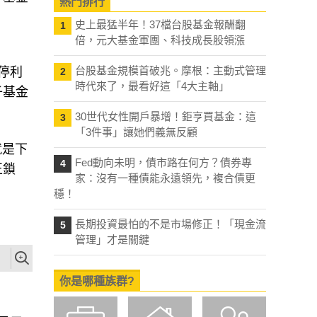
熱門排行
史上最猛半年！37檔台股基金報酬翻
1
倍，元大基金軍團、科技成長股領漲
台股基金規模首破兆。摩根：主動式管理
停利
2
時代來了，最看好這「4大主軸」
子基金
30世代女性開戶暴增！鉅亨買基金：這
3
「3件事」讓她們義無反顧
就是下
Fed動向未明，債市路在何方？債券專
4
正鎖
家：沒有一種債能永遠領先，複合債更
穩！
長期投資最怕的不是市場修正！「現金流
5
管理」才是關鍵
你是哪種族群?