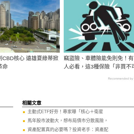
CBD核心 遠雄夏綠蒂掀
竊盜險、車體險能免則免！有
革命
人必看，這3種保險「非買不
Recommended by
相關文章
主動式ETF好夯！專家曝「核心＋衛星
馬年股市波動大，想布局債市分散風險，
資產配置真的必要嗎？投資老手：資產配