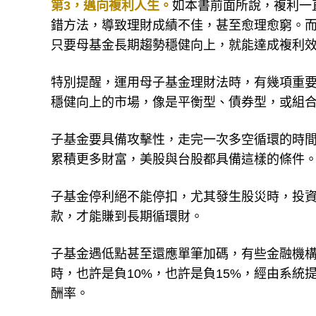
第3，邁向複利人生。
如本書前面所說，複利一
錯方法，導致理財成績不佳，甚至愈理愈窮。
只要母基金長期趨勢穩健向上，就能達成複利
特別提醒，運用母子基金理財法時，有幾項重
穩健向上的市場，像是平衡型、債券型，或組
子基金要具備攻擊性，走完一次多空循環的時間
累積更多財富，美股與台股都具備這樣的條件
子基金停利絕不能停扣，尤其發生股災時，投
款，才能賺到長期循環財。
子基金遇低點甚至還應單筆加碼，有些金融機
時，也許是負10%，也許是負15%，經由系
酬率。