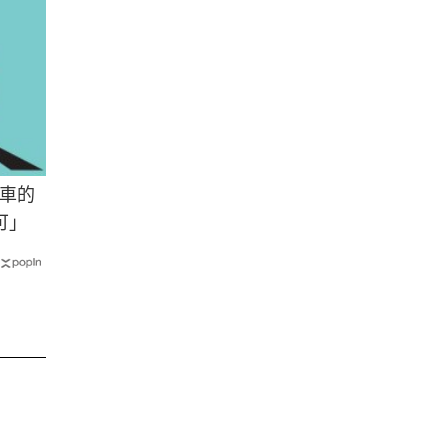
車的
可」