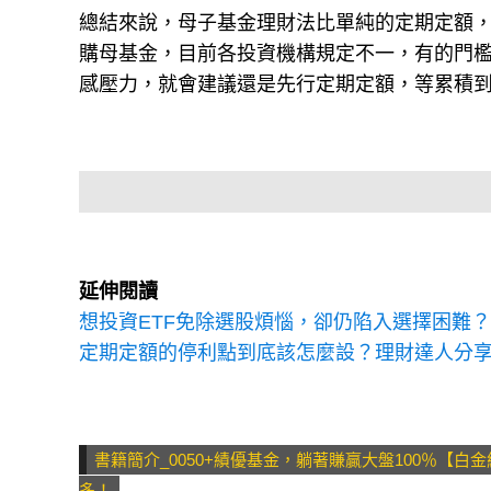
總結來說，母子基金理財法比單純的定期定額
購母基金，目前各投資機構規定不一，有的門檻
感壓力，就會建議還是先行定期定額，等累積
延伸閱讀
想投資ETF免除選股煩惱，卻仍陷入選擇困難？
定期定額的停利點到底該怎麼設？理財達人分享
書籍簡介_0050+績優基金，躺著賺贏大盤100％
多！