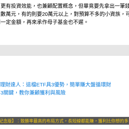
，更有投資效能，也兼顧配置概念，但畢竟要先拿出一筆
數萬元，有的則要20萬元以上，對預算不多的小資族，
到一定金額，再來承作母子基金也不遲。
理財達人：這檔ETF具3優勢，簡單賺大盤循環財
3關鍵，教你兼顧獲利與風險
【白金紀念版】：致勝率最高的布局方式，長短線都能賺，獲利比你想的多