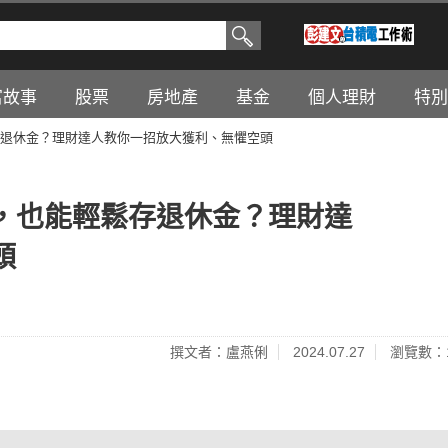
富故事
股票
房地產
基金
個人理財
特別
退休金？理財達人教你一招放大獲利、無懼空頭
，也能輕鬆存退休金？理財達
頭
撰文者：盧燕俐
2024.07.27
瀏覽數：1