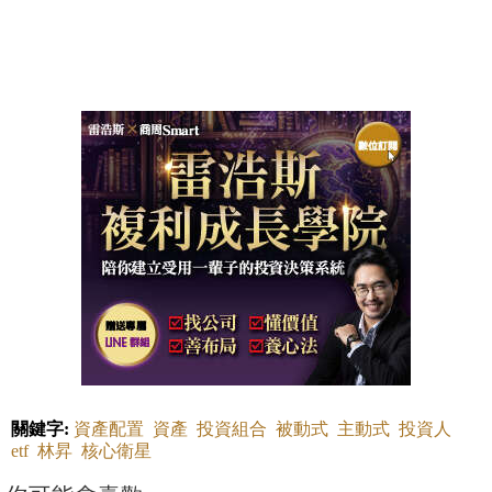
關鍵字:
資產配置
資產
投資組合
被動式
主動式
投資人
etf
林昇
核心衛星