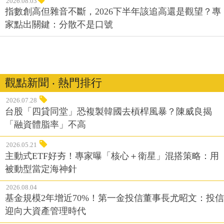
2026.08.03
指數創高但雜音不斷，2026下半年該追高還是觀望？專
家點出關鍵：分散不是口號
觀點新聞 ‧ 熱門排行
2026.07.28
台股「四貸同堂」恐複製韓國去槓桿風暴？陳威良揭
「融資體脂率」不高
2026.05.21
主動式ETF好夯！專家曝「核心＋衛星」混搭策略：用
被動型當定海神針
2026.08.04
基金規模2年增近70%！第一金投信董事長尤昭文：投信
迎向大資產管理時代