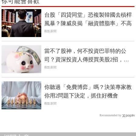
你可能會喜歡
台股「四貸同堂」恐複製韓國去槓桿
風暴？陳威良揭「融資體脂率」不高
觀點新聞
當不了股神，何不投資巴菲特的公
司？資深投資人傳授買美股2招，輕
鬆入主當股東
觀點新聞
你聽過「免費博弈」嗎？決策專家教
你用2問題下決定，抓住好機會
觀點新聞
Recommended by