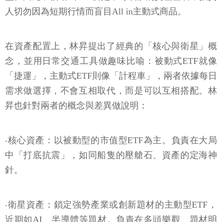
人切勿因為短期行情而盲目All in主動式商品。
在資產配置上，林昇提出了經典的「核心與衛星」概
念，並用日常交通工具做趣味比喻：被動式ETF就像
「捷運」，主動式ETF則像「計程車」，兩者依據每日
需求做選擇，不會互相取代，而是可以互相搭配。林
昇也針對兩者的概念與差異做說明：
‧核心資產：以被動型的市值型ETF為主。負責在大局
中「打底抗震」，如同船隻的壓艙石、資產的定海神
針。
‧衛星資產：鎖定強勢產業或創新題材的主動型ETF，
近期如AI、半導體等題材。負責在多頭樂觀、題材明