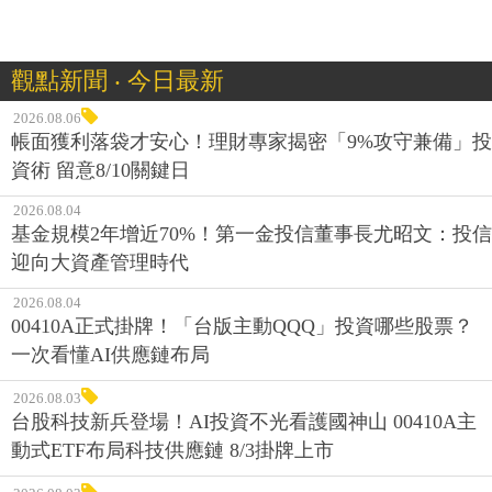
觀點新聞 ‧ 今日最新
2026.08.06
帳面獲利落袋才安心！理財專家揭密「9%攻守兼備」投
資術 留意8/10關鍵日
2026.08.04
基金規模2年增近70%！第一金投信董事長尤昭文：投信
迎向大資產管理時代
2026.08.04
00410A正式掛牌！「台版主動QQQ」投資哪些股票？
一次看懂AI供應鏈布局
2026.08.03
台股科技新兵登場！AI投資不光看護國神山 00410A主
動式ETF布局科技供應鏈 8/3掛牌上市