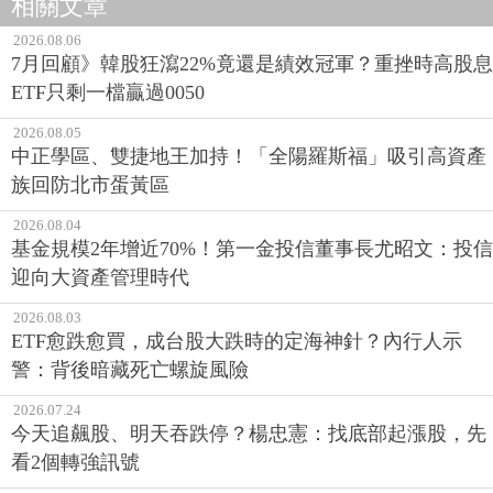
相關文章
2026.08.06
7月回顧》韓股狂瀉22%竟還是績效冠軍？重挫時高股息
ETF只剩一檔贏過0050
2026.08.05
中正學區、雙捷地王加持！「全陽羅斯福」吸引高資產
族回防北市蛋黃區
2026.08.04
基金規模2年增近70%！第一金投信董事長尤昭文：投信
迎向大資產管理時代
2026.08.03
ETF愈跌愈買，成台股大跌時的定海神針？內行人示
警：背後暗藏死亡螺旋風險
2026.07.24
今天追飆股、明天吞跌停？楊忠憲：找底部起漲股，先
看2個轉強訊號