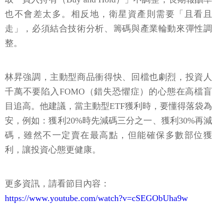
也不會差太多。相反地，衛星資產則需要「且看且
走」，必須結合技術分析、籌碼與產業輪動來彈性調
整。
林昇強調，主動型商品衝得快、回檔也劇烈，投資人
千萬不要陷入FOMO（錯失恐懼症）的心態在高檔盲
目追高。他建議，當主動型ETF獲利時，要懂得落袋為
安，例如：獲利20%時先減碼三分之一、獲利30%再減
碼，雖然不一定賣在最高點，但能確保多數部位獲
利，讓投資心態更健康。
更多資訊，請看節目內容：
https://www.youtube.com/watch?v=cSEGObUha9w