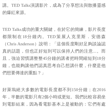
講。TED Talks演講影片，成為了分享想法與散播靈感
的爆紅來源。
TED Talks成功的重大關鍵，在於它的簡練，影片長度
都限制在18分鐘內。TED策展人克里斯．安德森
（Chris Anderson）說明：「這個長度剛好足夠談論認
真的話題，但也正好短到可以保持人們的注意...。而
且，強迫習慣講整整45分鐘的講者把時間縮短到18分
鐘，也能夠讓他們認真思考自己想講什麼，什麼是他
們想要傳達的重點？」
好萊塢絕大多數的電影長度都不到150分鐘；在2016
年，半數的電影只有2個小時或更短。我們比較容易坐
到電影結束，因為看電影基本上是被動的：它們有處