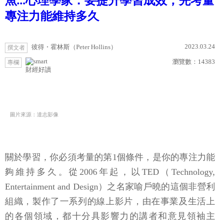
魚...心理學家：要提升學習成效，先考量
專注力能維持多久
2023.03.24
彼得・霍林斯（Peter Hollins）
撰文者
瀏覽數：
14383
專欄
財經好讀
圖片來源：達志影像
關於學習，你必須考量的第1個條件，是你的專注力能
夠維持多久。從2006年起，以TED（Technology,
Entertainment and Design）之名家喻戶曉的這個非營利
組織，製作了一系列的線上影片，由在事業及生活上
的各個領域，都十分具影響力的講者和意見領袖主