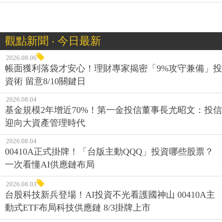
觀點新聞 ‧ 今日最新
2026.08.06
帳面獲利落袋才安心！理財專家揭密「9%攻守兼備」投
資術 留意8/10關鍵日
2026.08.04
基金規模2年增近70%！第一金投信董事長尤昭文：投信
迎向大資產管理時代
2026.08.04
00410A正式掛牌！「台版主動QQQ」投資哪些股票？
一次看懂AI供應鏈布局
2026.08.03
台股科技新兵登場！AI投資不光看護國神山 00410A主
動式ETF布局科技供應鏈 8/3掛牌上市