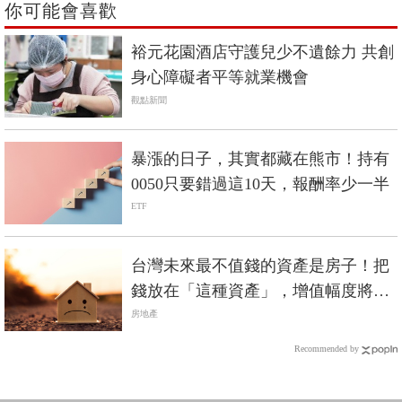
你可能會喜歡
裕元花園酒店守護兒少不遺餘力 共創
身心障礙者平等就業機會
觀點新聞
暴漲的日子，其實都藏在熊市！持有
0050只要錯過這10天，報酬率少一半
ETF
台灣未來最不值錢的資產是房子！把
錢放在「這種資產」，增值幅度將是
房子的1.5倍
房地產
Recommended by