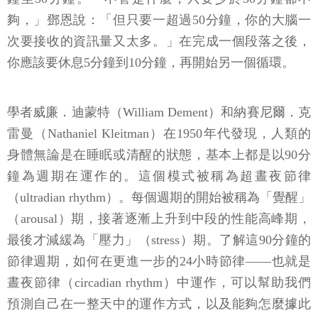
夠，」鄧恩說：「但只要一超過50分鐘，你的大腦一
次要接收的資訊量又太多。」在完成一個段落之後，
你應該要休息5分鐘到10分鐘，再開始另一個循環。
學者威廉．迪蒙特（William Dement）和納賽尼爾．克
雷曼（Nathaniel Kleitman）在1950年代發現，人類的
身體無論是在睡眠或清醒的狀態，基本上都是以90分
鐘為週期在運作的。這個模式被稱為超晝夜節律
（ultradian rhythm）。每個週期的開始被稱為「覺醒」
（arousal）期，接著逐漸上升到中段的性能高峰期，
最後才減緩為「壓力」（stress）期。了解這90分鐘的
節律週期，如何在更進一步的24小時節律——也就是
晝夜節律（circadian rhythm）中運作，可以幫助我們
預測自己在一整天中的運作方式，以及能夠怎麼據此