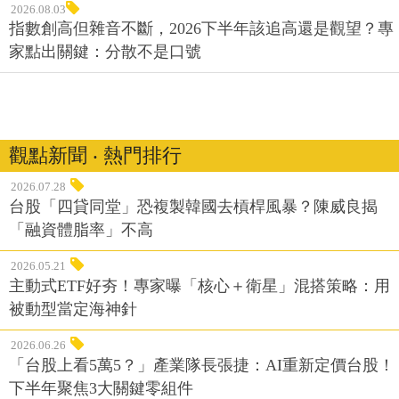
2026.08.03
指數創高但雜音不斷，2026下半年該追高還是觀望？專
家點出關鍵：分散不是口號
觀點新聞 ‧ 熱門排行
2026.07.28
台股「四貸同堂」恐複製韓國去槓桿風暴？陳威良揭
「融資體脂率」不高
2026.05.21
主動式ETF好夯！專家曝「核心＋衛星」混搭策略：用
被動型當定海神針
2026.06.26
「台股上看5萬5？」產業隊長張捷：AI重新定價台股！
下半年聚焦3大關鍵零組件