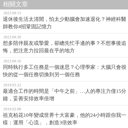
相關文章
2023.09.15
退休後生活太清閒，怕太少動腦會加速退化？神經科醫
師教你4招鞏固記憶力
2023.06.30
想多陪伴親友或摯愛，卻總先忙手邊的事？不想事後追
悔，把注意力拉回最在乎的地方
2023.06.16
同時執行多工任務是一個迷思？心理學家：大腦只會很
快的從一個任務切換到另一個任務
2019.05.22
最適合工作的時間是「中午之前」…人的專注力僅15分
鐘，妥善安排效率倍增
2019.02.08
祖克柏花10年變成世界十大富豪，他的24小時跟你我一
樣：運用「心流」，創造3倍效率