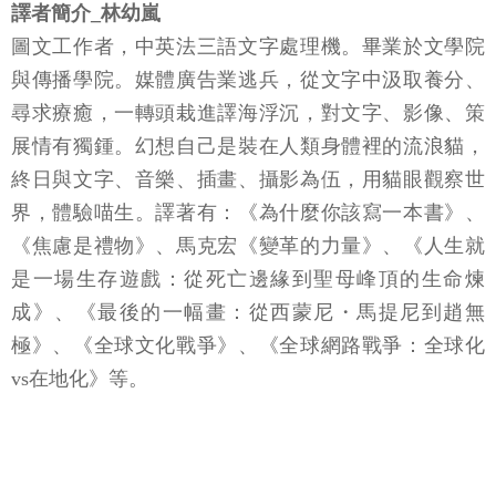
譯者簡介_林幼嵐
圖文工作者，中英法三語文字處理機。畢業於文學院
與傳播學院。媒體廣告業逃兵，從文字中汲取養分、
尋求療癒，一轉頭栽進譯海浮沉，對文字、影像、策
展情有獨鍾。幻想自己是裝在人類身體裡的流浪貓，
終日與文字、音樂、插畫、攝影為伍，用貓眼觀察世
界，體驗喵生。譯著有：《為什麼你該寫一本書》、
《焦慮是禮物》、馬克宏《變革的力量》、《人生就
是一場生存遊戲：從死亡邊緣到聖母峰頂的生命煉
成》、《最後的一幅畫：從西蒙尼・馬提尼到趙無
極》、《全球文化戰爭》、《全球網路戰爭：全球化
vs在地化》等。