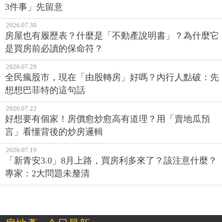
3件事」先留意
2026.07.30
房屋也有履歷表？什麼是「不動產說明書」？為什麼它
是買房前必讀的保命符？
2026.07.29
全民瘋股市，現在「由股轉房」好嗎？內行人點破：先
想想巴菲特的這句話
2026.07.22
好想要有個家！房價愈炒愈高有道理？用「賣地瓜預
言」看懂背後的炒房邏輯
2026.07.19
「新青安3.0」8月上路，買房利多來了？該注意什麼？
專家：2大問題未釐清