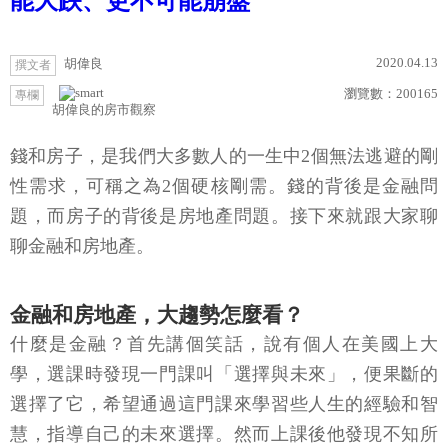
能大跌、更不可能崩盤
2020.04.13
胡偉良
撰文者
瀏覽數：
200165
專欄
胡偉良的房市觀察
錢和房子，是我們大多數人的一生中2個無法逃避的剛
性需求，可稱之為2個硬核剛需。錢的背後是金融問
題，而房子的背後是房地產問題。接下來就跟大家聊
聊金融和房地產。
金融和房地產，大趨勢怎麼看？
什麼是金融？首先講個笑話，說有個人在美國上大
學，選課時發現一門課叫「選擇與未來」，便果斷的
選擇了它，希望通過這門課來學習些人生的經驗和智
慧，指導自己的未來選擇。然而上課後他發現不知所