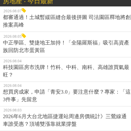
房地產 ‧ 今日最新
2026.08.07
都審通過！土城暫緩區縫合最後拼圖 司法園區釋地將創
推案高峰
2026.08.05
中正學區、雙捷地王加持！「全陽羅斯福」吸引高資產
族回防北市蛋黃區
2026.08.04
科技園區房市洗牌！竹科、中科、南科、高雄誰買氣最
旺？
2026.08.04
想買房成家，申請「青安3.0」要注意什麼？專家：「這
3件事」先留意
2026.08.03
2026年6月大台北地區捷運站周邊房價統計》三鶯線通
車誰受惠？頂埔雙漲靠就業撐盤