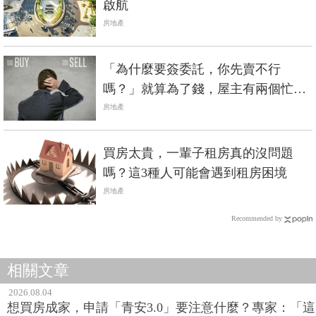
啟航
房地產
「為什麼要簽委託，你先賣不行
嗎？」就算為了錢，屋主有兩個忙不
能幫
房地產
買房太貴，一輩子租房真的沒問題
嗎？這3種人可能會遇到租房困境
房地產
Recommended by
相關文章
2026.08.04
想買房成家，申請「青安3.0」要注意什麼？專家：「這