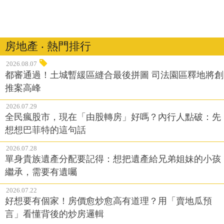
房地產 ‧ 熱門排行
2026.08.07
都審通過！土城暫緩區縫合最後拼圖 司法園區釋地將創
推案高峰
2026.07.29
全民瘋股市，現在「由股轉房」好嗎？內行人點破：先
想想巴菲特的這句話
2026.07.28
單身貴族遺產分配要記得：想把遺產給兄弟姐妹的小孩
繼承，需要有遺囑
2026.07.22
好想要有個家！房價愈炒愈高有道理？用「賣地瓜預
言」看懂背後的炒房邏輯