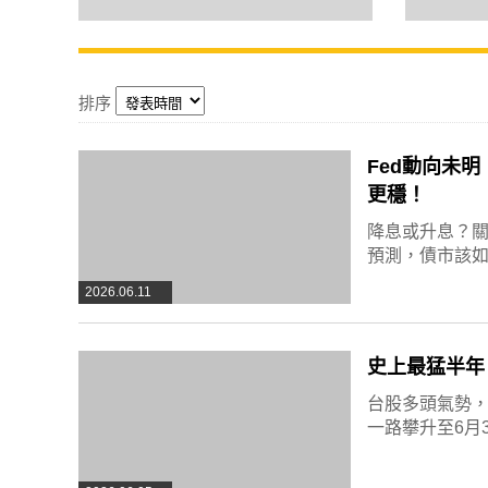
排序
Fed動向未
更穩！
降息或升息？關
預測，債市該
2026.06.11
史上最猛半年
台股多頭氣勢，
一路攀升至6月3