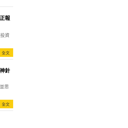
正報
海投資
全文
神針
，並思
全文