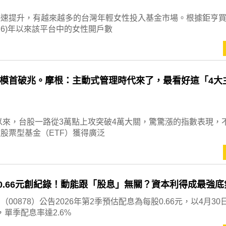
快速提升，有越來越多的台灣年輕女性投入基金市場。根據鉅亨
026)年以來該平台中的女性開戶數
模首破兆。摩根：主動式管理時代來了，最看好這「4大
年以來，台股一路從3萬點上攻突破4萬大關，驚驚漲的指數表現，
股票型基金（ETF）獲得廣泛
息0.66元創紀錄！動能跟「股息」無關？資本利得成最強底
00878）公告2026年第2季預估配息為每股0.66元，以4月30
算，單季配息率達2.6%