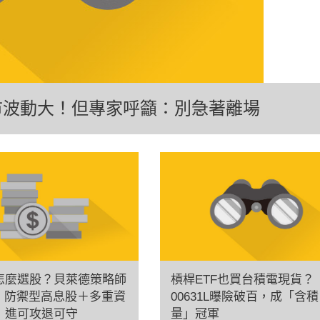
市波動大！但專家呼籲：別急著離場
怎麼選股？貝萊德策略師
槓桿ETF也買台積電現貨？
er：防禦型高息股＋多重資
00631L曝險破百，成「含積
，進可攻退可守
量」冠軍