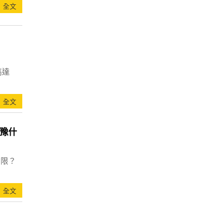
全文
高達
全文
猶豫什
有限？
全文