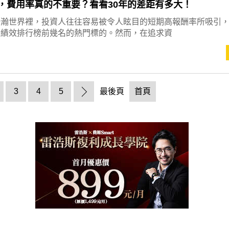
F，費用率真的不重要？看看30年的差距有多大！
浩瀚世界裡，投資人往往容易被令人眩目的短期高報酬率所吸引
些績效排行榜前幾名的熱門標的。然而，在追求資
3
4
5
最後頁
首頁