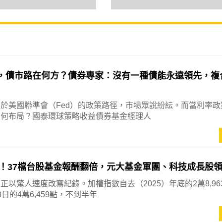
明，債市路在何方？債券專家：沒有一種債能永遠領先，複
於美國聯準會（Fed）的政策路徑，市場眾說紛紜。而當利率政
如何布局？國泰環球策略收益債券基金經理人
！37檔台股基金報酬翻倍，元大基金軍團、科技成長股
正以驚人速度改寫紀錄。加權指數自去（2025）年底的2萬8,96
日的4萬6,459點，不到半年