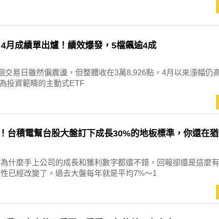
 4月成績單出爐！績效爆發，5檔飆逾4成
個交易日雖然偏震盪，但整體收在3萬8,926點，4月以來漲幅仍
股為投資範疇的主動式ETF
！台積電幫台股大盤訂下成長30%的地板標準，你還在
悶為什麼手上公司的成長和獲利數字都還不錯，回報卻還是這麼
性已經改變了。過去大盤每年就是平均7%～1