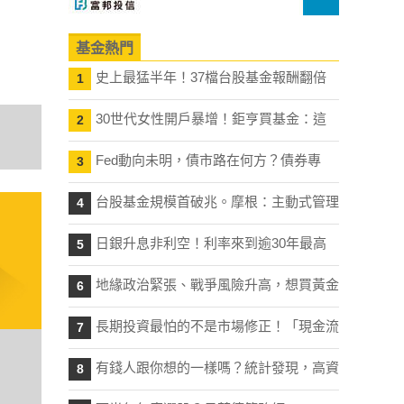
基金熱門
史上最猛半年！37檔台股基金報酬翻倍
1
30世代女性開戶暴增！鉅亨買基金：這
2
Fed動向未明，債市路在何方？債券專
3
台股基金規模首破兆。摩根：主動式管理
4
日銀升息非利空！利率來到逾30年最高
5
地緣政治緊張、戰爭風險升高，想買黃金
6
長期投資最怕的不是市場修正！「現金流
7
有錢人跟你想的一樣嗎？統計發現，高資
8