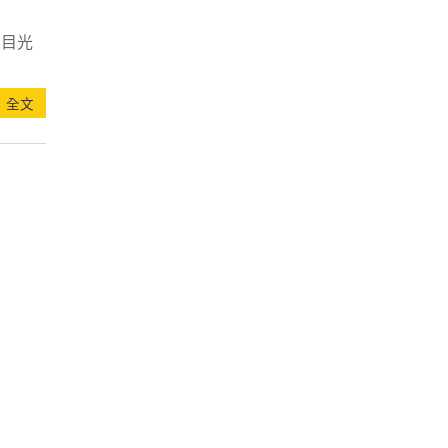
，目光
全文