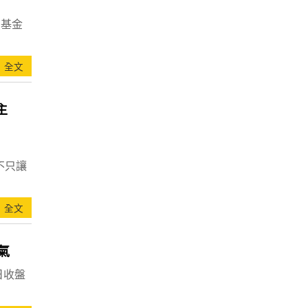
買基金
全文
主
不只讓
全文
氣
日收盤