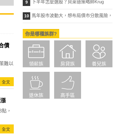
下半年怎麼選股？貝萊德策略師Krug
9
馬年股市波動大，想布局債市分散風險，
10
你是哪種族群?
合債
策難以
領薪族
房貸族
養兒族
全文
退休族
高手區
領漲
3點，
全文