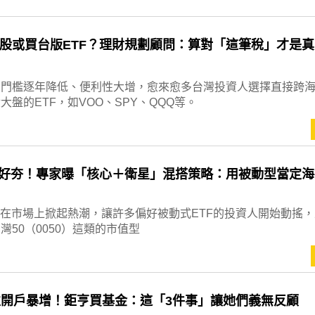
股或買台版ETF？理財規劃顧問：算對「這筆稅」才是真
易門檻逐年降低、便利性大增，愈來愈多台灣投資人選擇直接跨
大盤的ETF，如VOO、SPY、QQQ等。
F好夯！專家曝「核心＋衛星」混搭策略：用被動型當定海
F在市場上掀起熱潮，讓許多偏好被動式ETF的投資人開始動搖
灣50（0050）這類的市值型
性開戶暴增！鉅亨買基金：這「3件事」讓她們義無反顧