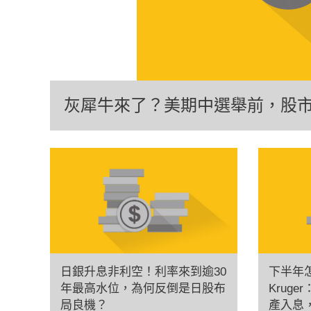
灰犀牛來了？美期中選舉前，股
日銀升息非利空！利率來到逾30
下半年
年最高水位，為何反倒是日股布
Krug
局良機？
產入息